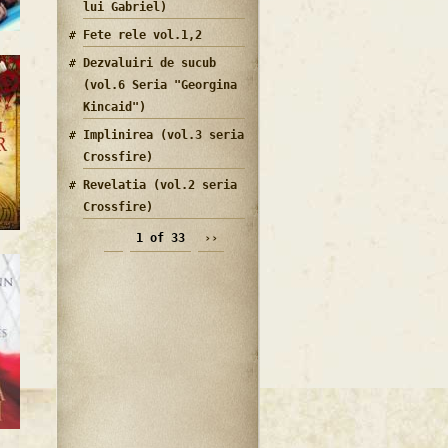
lui Gabriel)
Fete rele vol.1,2
Dezvaluiri de sucub
(vol.6 Seria "Georgina
Kincaid")
Implinirea (vol.3 seria
Crossfire)
Revelatia (vol.2 seria
Crossfire)
1 of 33
››