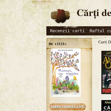
Cărţi de
Recenzii carti
Raftul c
Carti 
De citit: