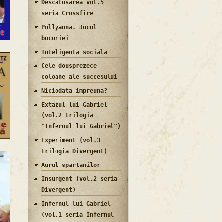
Descatusarea vol.5
seria Crossfire
Pollyanna. Jocul
bucuriei
Inteligenta sociala
Cele dousprezece
coloane ale succesului
Niciodata impreuna?
Extazul lui Gabriel
(vol.2 trilogia
"Infernul lui Gabriel")
Experiment (vol.3
trilogia Divergent)
Aurul spartanilor
Insurgent (vol.2 seria
Divergent)
Infernul lui Gabriel
(vol.1 seria Infernul