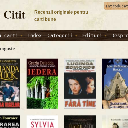
 Citit
Recenzii originale pentru
carti bune
u carti
Index
Categorii
Edituri
Despr
Dragoste