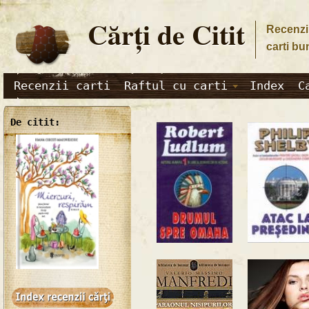
Cărţi de Citit
Recenzii
carti bu
Recenzii carti
Raftul cu carti
Index
C
De citit: