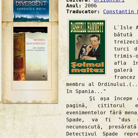
Anul:
2006
Traducator:
Constantin 
"Mare
L`Isle 
bătută
treizec
turci d
trimis-
afla î
galeră
francez
membru al Ordinului.(.
în Spania..."
Şi aşa începe aven
pagină, cititorul 
evenimentelor fără mena
Spade, va fi "dus d
necunoscută, presărat
Detectivul Spade repr