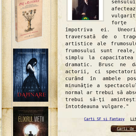
sensulu
afectea
vulgari
forţe 
împotriva ei. Uneo
traversată de o trag
artistice ale frumosu
frumosului sunt reale
simplu la capacitatea
dramatic. Brusc ne 
actorii, ci spectator
curând în ambele po
minunăţie a spectacol
normal ar trebui să abs
trebui să-ţi aminteşt
întotdeauna vulgare."
Carti SF si Fantasy
Li
Carti de 