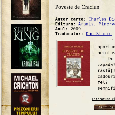
Poveste de Craciun
Autor carte:
Charles Di
Editura:
Aramis, Minerv
Anul:
2009
Traducator:
Dan Starcu
"... 
opor
nefolo
De ce
zăpad
răsfă
cadour
fel?
semnif
Literatura c
Carti de 