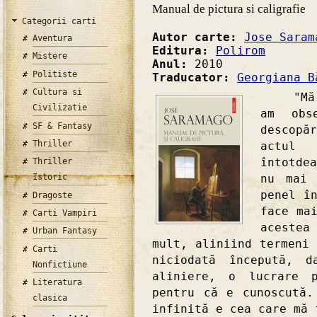
Manual de pictura si caligrafie
Categorii carti
Autor carte:
Jose Saram
Aventura
Editura:
Polirom
Mistere
Anul:
2010
Politiste
Traducator:
Georgiana B
Cultura si
"Mă ob
Civilizatie
am obs
SF & Fantasy
descopă
Thriller
actul 
întotde
Thriller
nu mai 
Istoric
penel î
Dragoste
face ma
Carti Vampiri
acestea
Urban Fantasy
mult, aliniind termeni
Carti
niciodată începută, 
Nonfictiune
aliniere, o lucrare p
Literatura
pentru că e cunoscută.
clasica
infinită e cea care mă 