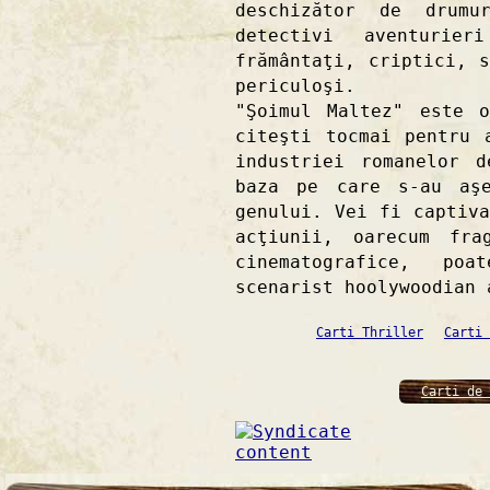
deschizător de drumu
detectivi aventurier
frământaţi, criptici, 
periculoşi.
"Şoimul Maltez" este 
citeşti tocmai pentru 
industriei romanelor 
baza pe care s-au aşe
genului. Vei fi captiv
acţiunii, oarecum fra
cinematografice, po
scenarist hoolywoodian 
Carti Thriller
Carti 
Carti de 