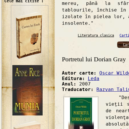
Cele mai citite :
mereu, până la sfâ
tablourile, închise în
izolate în pielea lor, 
insolente."
Literatura clasica
Cart
Car
Portretul lui Dorian Gray
Autor carte:
Oscar Wild
Editura:
Leda
Anul:
2007
Traducator:
Razvan Tali
"Deseor
vieţii 
de near
violenţ
absolu