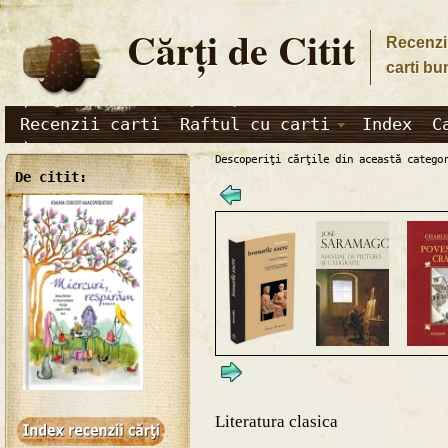
Cărţi de Citit
Recenzii
carti bu
Recenzii carti
Raftul cu carti
Index
C
Descoperiţi cărţile din această catego
De citit:
Literatura clasica