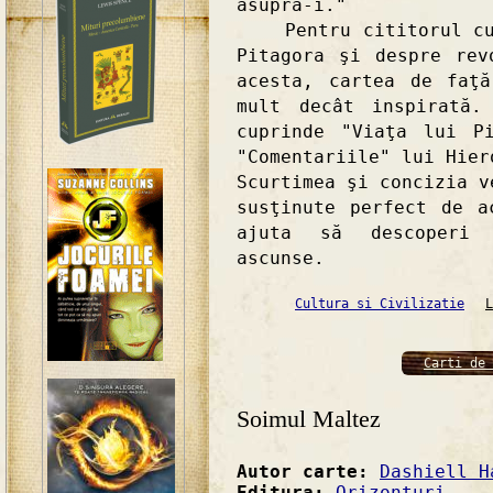
asupră-i."
Pentru cititorul curi
Pitagora şi despre rev
acesta, cartea de faţ
mult decât inspirată.
cuprinde "Viaţa lui P
"Comentariile" lui Hier
Scurtimea şi concizia v
susţinute perfect de a
ajuta să descoperi 
ascunse.
Cultura si Civilizatie
L
Carti de 
Soimul Maltez
Autor carte:
Dashiell H
Editura:
Orizonturi