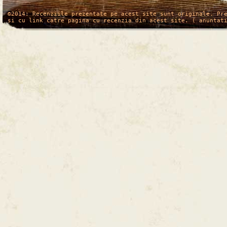
/*
*/
©2014: Recenziile prezentate pe acest site sunt originale. Pr
si cu link catre pagina cu recenzia din acest site. ( anuntat