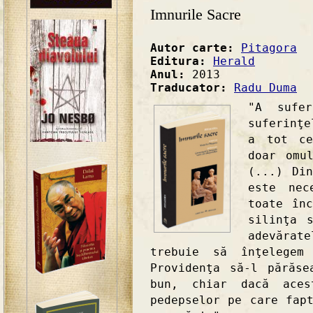
Imnurile Sacre
Autor carte:
Pitagora
Editura:
Herald
Anul:
2013
Traducator:
Radu Duma
"A sufe
suferinţe
a tot ce
doar omu
(...) Di
este nec
toate în
silinţa 
adevăra
trebuie să înţelege
Providenţa să-l părăs
bun, chiar dacă aces
pedepselor pe care fap