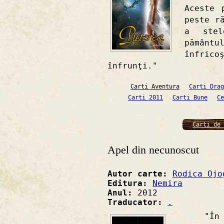
Aceste 
peste r
a stel
pămân
înfric
înfrunţi."
Carti Aventura
Carti Drag
Carti 2011
Carti Bune
Ce
Carti de 
Apel din necunoscut
Autor carte:
Rodica Ojo
Editura:
Nemira
Anul:
2012
Traducator:
.
"În pri