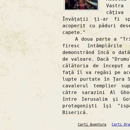
Vastra 
câţiva
Învăţaţii ţi-ar fi s
acoperit cu păduri des
capete."
A doua parte a "Trilo
firesc întâmplările
demonstrând încă o dat
de valoare. Dacă "Drumu
călătoria de început 
faţă îl va regăsi pe ac
lupte purtate în Ţara 
cavalerul templier su
către sarazini Al Gho
între Ierusalim şi Go
protagonişti îşi "isp
Biserică.
Carti Aventura
Carti Dra