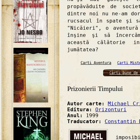
propăvăduite de socie
dintre noi nu ne-am do
rucsacul în spate şi s
"Nicăieri", o aventur
înşine şi să încercă
această călătorie i
jumătatea?
Carti Aventura
Carti Mist
Carti bune de 
Prizonierii Timpului
Autor carte:
Michael Cr
Editura:
Orizonturi
Anul:
1999
Traducator:
Constantin 
"Căl
imposib