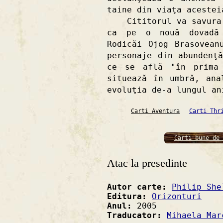
taine din viaţa acestei
Cititorul va savura r
ca pe o nouă dovadă 
Rodicăi Ojog Brasovean
personaje din abundenţ
ce se află "în prima
situează în umbră, ana
evoluţia de-a lungul an
Carti Aventura
Carti Thr
Carti bune de 
Atac la presedinte
Autor carte:
Philip She
Editura:
Orizonturi
Anul:
2005
Traducator:
Mihaela Mar