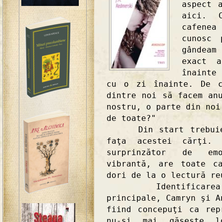
aspect 
aici. 
cafenea
cunosc 
gândeam
exact 
înainte
cu o zi înainte. De c
dintre noi să facem an
nostru, o parte din noi
de toate?"
Din start trebuie s
faţa acestei cărţi. 
surprinzător de emo
vibrantă, are toate c
dori de la o lectură re
Identificarea cit
principale, Camryn şi A
fiind concepuţi ca rep
nu-şi mai găseşte l