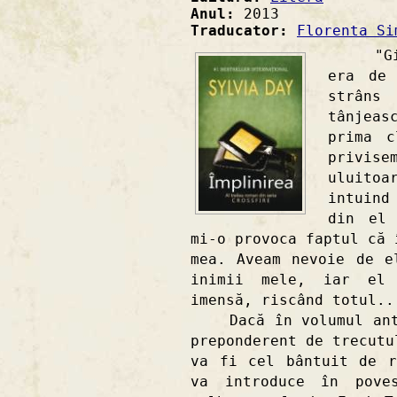
Anul:
2013
Traducator:
Florenta Si
"Gideo
era de 
strâns
tânjea
prima c
privis
uluitoa
intuind
din el 
mi-o provoca faptul că 
mea. Aveam nevoie de e
inimii mele, iar el 
imensă, riscând totul..
Dacă în volumul anter
preponderent de trecutu
va fi cel bântuit de r
va introduce în pove