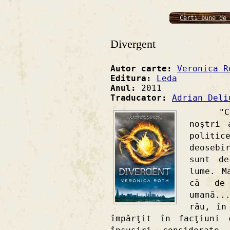
Carti bune de 
Divergent
Autor carte:
Veronica R
Editura:
Leda
Anul:
2011
Traducator:
Adrian Deli
"Cu de
noştri 
politi
deosebi
sunt de
lume. M
că de 
umană..
rău, în
împărţit în facţiuni 