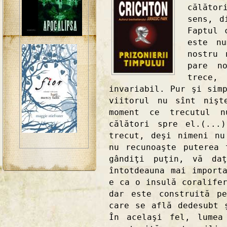
călăto
sens, d
Faptul 
este nu
nostru 
pare n
trece,
invariabil. Pur şi sim
viitorul nu sînt nişt
moment ce trecutul 
călători spre el.(...
trecut, deşi nimeni nu
nu recunoaşte puterea 
gândiţi puţin, vă da
întotdeauna mai import
e ca o insulă coralife
dar este construită p
care se află dedesubt 
În acelaşi fel, lumea