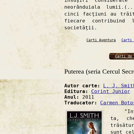
însuşiri considerate
neorânduiala lumii.(.
cinci facţiuni au trăi
fiecare contribuind
societăţii.
Carti Aventura
Carti 
Carti de 
Puterea (seria Cercul Secr
Autor carte:
L. J. Smit
Editura:
Corint Junior
Anul:
2011
Traducator:
Carmen Boto
"Invoc
ta, ch
trăsăt
sunt ce