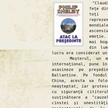
"Claudi
feţe di
toţi 
reprez
mondi
ascens
emoţie.
mai bog
din lum
lucru era considerat un
Meşterul, un miste
internaţional, pune î
asasineze pe preşedi
Ballantine. Pe fondu
China, acesta va folo
neaşteptat, iar grotes
cu siguranţă cititoru
susţinătoare a "cauze
cinstei şi onestită