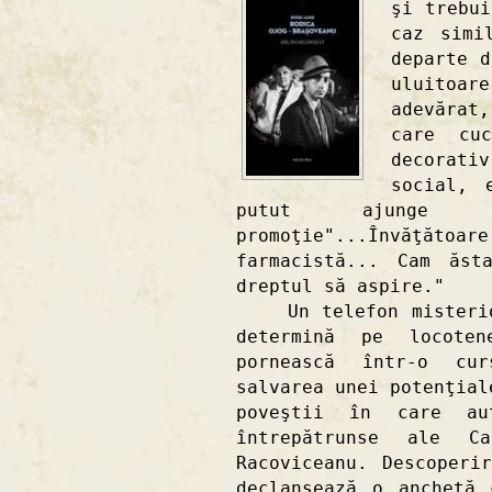
şi trebu
caz simi
departe 
uluitoar
adevărat
care cu
decorat
social, 
putut ajunge 
promoţie"...Învăţătoar
farmacistă... Cam ăst
dreptul să aspire."
Un telefon misterios
determină pe locoten
pornească într-o cur
salvarea unei potenţial
poveştii în care au
întrepătrunse ale C
Racoviceanu. Descoperi
declanşează o anchetă