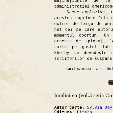
maşinaţiunile de l
administraţiei american
Scene explozive, tră
acestea cuprinse într-
extrem de largă de per
net cei pe care autor
momentul oportun. Un 
accente de spionaj, "
carte pe gustul iubi
Shelby se dovedeşte 
scriitorilor de suspans
Carti Aventura
Carti Thr
Implinirea (vol.3 seria Cro
Autor carte:
Sylvia Day
Editura:
Litera