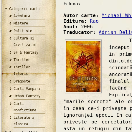
Echinox
Categorii carti
Autor carte:
Michael Wh
Aventura
Editura:
Rao
Mistere
Anul:
2006
Politiste
Traducator:
Adrian Deli
Cultura si
Trebu
Civilizatie
început
SF & Fantasy
în prim
Thriller
dintotd
scinda
Thriller
ancorat
Istoric
finalu
Dragoste
făcând
Carti Vampiri
Explica
Urban Fantasy
"marile secrete" ale o
Carti
în ceea ce-i priveşte 
Nonfictiune
ignoranţei epocii în ca
Literatura
priveşte pe cercetăto
clasica
asta un refugiu din fa