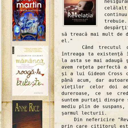
nesigu
celălal
continu
trebui
despărţ
să treacă mai mult de 
el."
Când trecutul dure
întreaga ta existenţă 
la asta se mai adaugă 
avem reţeta perfectă a
şi a lui Gideon Cross 
până acum, dar autoar
vieţilor celor doi a
dureroase, ce se cred
suntem purtaţi dinspre 
mediu plin de suspans,
şarmul lecturii.
Din nefericire "Revel
prin care cititorul es