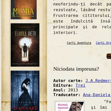
neoferindu-ţi decât p
rezolvate, lăsând restu
Frustrarea cititorulu
este îndulcită îns
principale şi de rel
interiori.
Carti Aventura
Carti Dr
Niciodata impreuna?
Autor carte:
J.A.Redmer
Editura:
Trei
Anul:
2013
Traducator:
Ana-Daniela
"Foart
şi îmi 