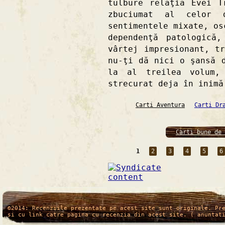
tulbure relaţia Evei T
zbuciumat al celor 
sentimentele mixate, os
dependenţă patologică
vârtej impresionant, t
nu-ţi dă nici o şansă 
la al treilea volum,
strecurat deja în inimă
Carti Aventura
Carti Dr
Carti bune de 
1
2
3
4
5
6
/*
*/
©2014: Recenziile prezentate pe acest site sunt originale. Pr
si cu link catre pagina cu recenzia din acest site. ( anuntat