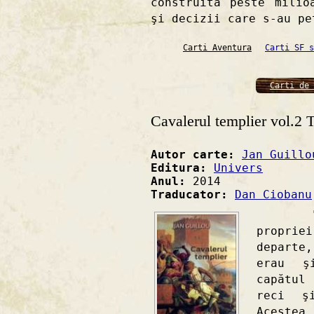
construită peste milio
şi decizii care s-au pe
Carti Aventura
Carti SF s
Carti de 
Cavalerul templier vol.2 T
Autor carte:
Jan Guillo
Editura:
Univers
Anul:
2014
Traducator:
Dan Ciobanu
"Ieru
propriei
departe
erau ş
capătul
reci ş
Acestea 