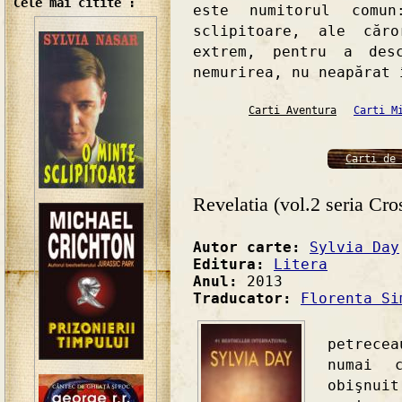
Cele mai citite :
este numitorul comu
sclipitoare, ale căr
extrem, pentru a des
nemurirea, nu neapărat 
Carti Aventura
Carti M
Carti de 
Revelatia (vol.2 seria Cros
Autor carte:
Sylvia Day
Editura:
Litera
Anul:
2013
Traducator:
Florenta Si
"Majo
petrece
numai 
obişnui