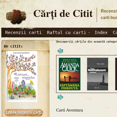
Cărţi de Citit
Recenzii
carti bu
Recenzii carti
Raftul cu carti
Index
C
Descoperiţi cărţile din această catego
De citit:
Carti Aventura