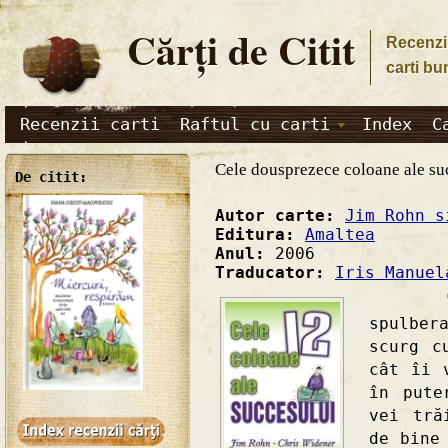
Cărţi de Citit
Recenzii
carti bu
Recenzii carti
Raftul cu carti
Index
C
Cele dousprezece coloane ale su
De citit:
Autor carte:
Jim Rohn s
Editura:
Amaltea
Anul:
2006
Traducator:
Iris Manuel
"Nu su
spulbe
scurg c
cât îi 
în pute
vei tră
de bine