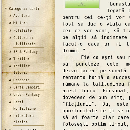
"bunăs
Categorii carti
legată 
Aventura
pentru cei ce-ţi vor 
Mistere
fost să duc o viaţa c
cei ce vor veni, să tr
Politiste
pe alţii să înainteze
Cultura si
făcut-o dacă ar fi t
Civilizatie
drumul."
SF & Fantasy
Fie ca eşti sau nu d
Thriller
să puncteze cele m
Thriller
dezvoltarea personal
Istoric
tentanta haină a succe
Dragoste
rămâne la latitudinea 
Carti Vampiri
acest lucru. Personal
Urban Fantasy
dovedesc de bun simţ, 
Carti
"ficţiunii". Da, este
Nonfictiune
oportunitate ce ţi se o
Literatura
să ai foarte clar care
clasica
foloseşti optim timpul,