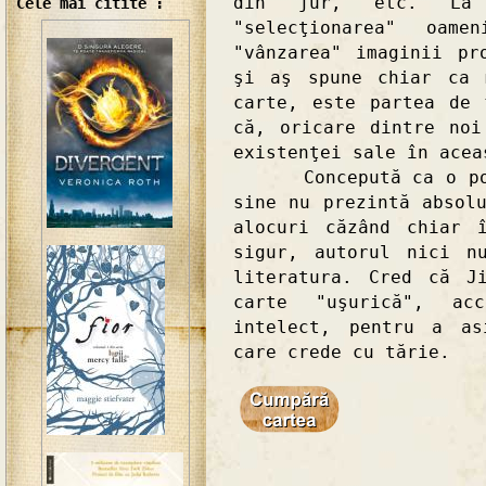
din jur, etc. La 
Cele mai citite :
"selecţionarea" oam
"vânzarea" imaginii pr
şi aş spune chiar ca 
carte, este partea de 
că, oricare dintre no
existenţei sale în acea
Concepută ca o poves
sine nu prezintă absol
alocuri căzând chiar 
sigur, autorul nici n
literatura. Cred că J
carte "uşurică", ac
intelect, pentru a as
care crede cu tărie.