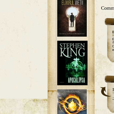
Comm
M
E
f
C
e
T
.
"