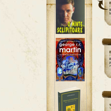
F
B
b
F
B
p
r
S