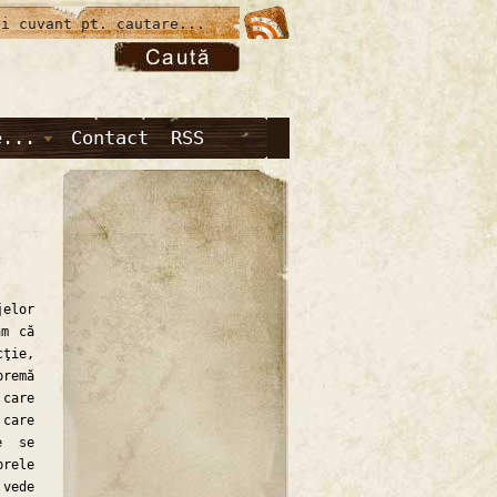
e...
Contact
RSS
jelor
ăm că
cţie,
premă
 care
 care
e se
brele
vede