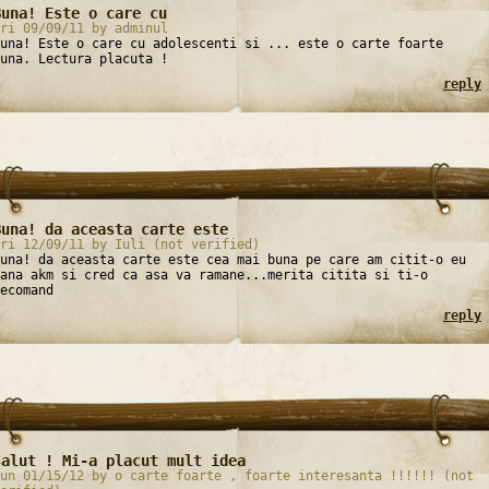
Buna! Este o care cu
ri 09/09/11 by adminul
una! Este o care cu adolescenti si ... este o carte foarte
una. Lectura placuta !
reply
Buna! da aceasta carte este
ri 12/09/11 by Iuli (not verified)
una! da aceasta carte este cea mai buna pe care am citit-o eu
ana akm si cred ca asa va ramane...merita citita si ti-o
ecomand
reply
salut ! Mi-a placut mult idea
un 01/15/12 by o carte foarte , foarte interesanta !!!!!! (not