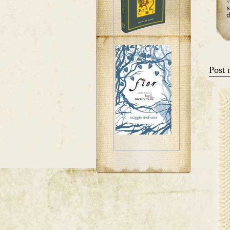
v
s
d
Post