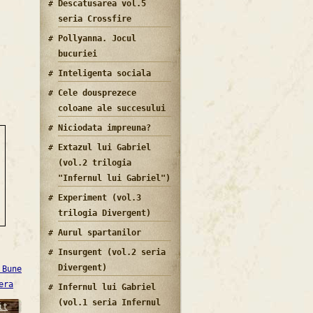
Descatusarea vol.5
seria Crossfire
Pollyanna. Jocul
bucuriei
Inteligenta sociala
Cele dousprezece
coloane ale succesului
Niciodata impreuna?
Extazul lui Gabriel
(vol.2 trilogia
"Infernul lui Gabriel")
Experiment (vol.3
trilogia Divergent)
Aurul spartanilor
Insurgent (vol.2 seria
Divergent)
 Bune
era
Infernul lui Gabriel
(vol.1 seria Infernul
it