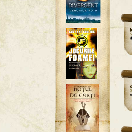
S
d
S
e