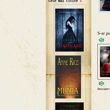
Cele mai citite :
S-ar pu
Descoper