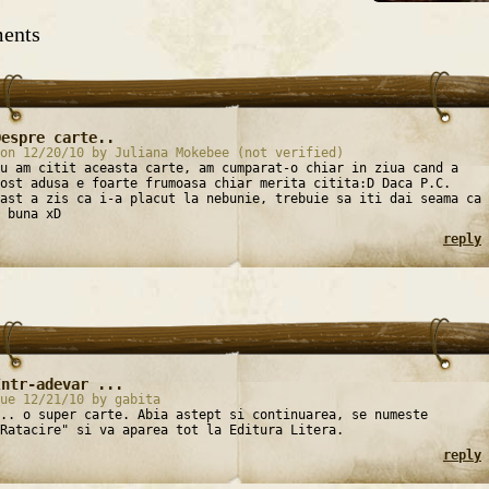
ents
Despre carte..
on 12/20/10 by Juliana Mokebee (not verified)
u am citit aceasta carte, am cumparat-o chiar in ziua cand a
ost adusa e foarte frumoasa chiar merita citita:D Daca P.C.
ast a zis ca i-a placut la nebunie, trebuie sa iti dai seama ca
 buna xD
reply
Intr-adevar ...
ue 12/21/10 by gabita
.. o super carte. Abia astept si continuarea, se numeste
Ratacire" si va aparea tot la Editura Litera.
reply