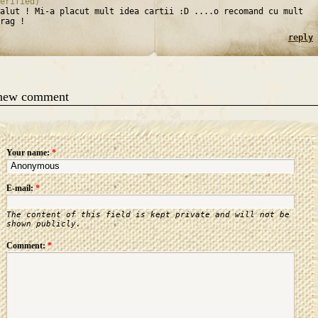
erified)
alut ! Mi-a placut mult idea cartii :D ....o recomand cu mult
rag !
reply
 new comment
Your name:
*
E-mail:
*
The content of this field is kept private and will not be
shown publicly.
Comment:
*