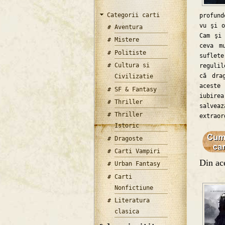
Categorii carti
profund
vu şi o
Aventura
Cam şi
Mistere
ceva m
Politiste
suflete
Cultura si
regulil
că dra
Civilizatie
aceste
SF & Fantasy
iubire
Thriller
salvea
Thriller
extraor
Istoric
Dragoste
Carti Vampiri
Din ace
Urban Fantasy
Carti
Nonfictiune
Literatura
clasica