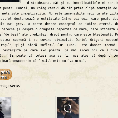
dintotdeauna, cât şi cu inexplicabilele ei senti
e pentru Daniel, un coleg care-i dă din prima clipă senzaţia de
 nelinişte inexplicabilă. Nu este insensibilă nici la atenţiil
 astfel declanşează o ostilitate între cei doi, care poate du
ult mai grav. O carte despre conceptul de iubire eternă, d
 pereche şi despre o dragoste nepermis de mare, care sfidează 
e "de bază" ale credinţei, drept pentru care este blestemată. P
gostea supremă i se cuvine divinului. Daniel Grigori nesoco
 reguli şi-şi oferă sufletul lui Luce. Este damnat tocmai 
a nesfârşită pe care i-o poartă. Şi mai zicem noi că iubir
ză... Şi poate că totuşi aşa va fi, mai ales că după o lec
dinară descoperim că finalul este cu "va urma".
eaşi serie: