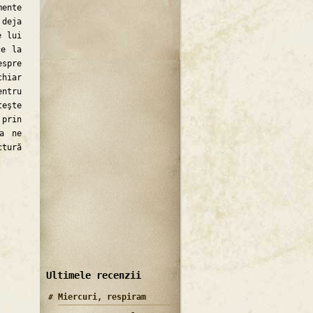
mente
 deja
e lui
ce la
espre
chiar
entru
teşte
prin
ea ne
tură
Ultimele recenzii
Miercuri, respiram