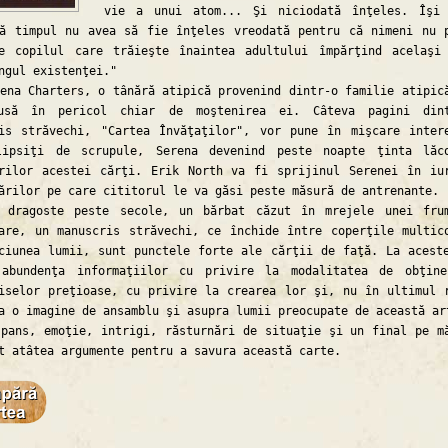
vie a unui atom... Şi niciodată înţeles. Îşi
ă timpul nu avea să fie înţeles vreodată pentru că nimeni nu 
ge copilul care trăieşte înaintea adultului împărţind acelaşi
ngul existenţei."
 Charters, o tânără atipică provenind dintr-o familie atipic
usă în pericol chiar de moştenirea ei. Câteva pagini dint
is străvechi, "Cartea Învăţaţilor", vor pune în mişcare inter
lipsiţi de scrupule, Serena devenind peste noapte ţinta lăc
rilor acestei cărţi. Erik North va fi sprijinul Serenei în iu
ărilor pe care cititorul le va găsi peste măsură de antrenante.
oste peste secole, un bărbat căzut în mrejele unei frum
are, un manuscris străvechi, ce închide între coperţile multic
ciunea lumii, sunt punctele forte ale cărţii de faţă. La acest
 abundenţa informaţiilor cu privire la modalitatea de obţin
iselor preţioase, cu privire la crearea lor şi, nu în ultimul 
a o imagine de ansamblu şi asupra lumii preocupate de această ar
s, emoţie, intrigi, răsturnări de situaţie şi un final pe m
t atâtea argumente pentru a savura această carte.