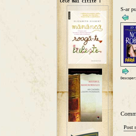
Cele mai citite :
S-ar pu
Descoper
Comm
Post