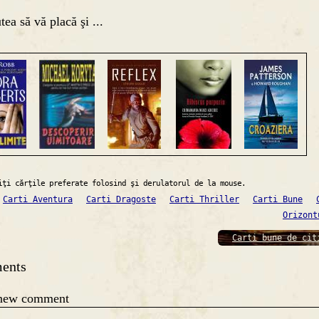
tea să vă placă şi ...
iţi cărţile preferate folosind şi derulatorul de la mouse.
Carti Aventura
Carti Dragoste
Carti Thriller
Carti Bune
Orizont
Carti bune de cit
ents
 new comment