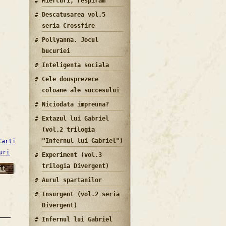
Miercuri, respiram
Descatusarea vol.5
seria Crossfire
Pollyanna. Jocul
bucuriei
Inteligenta sociala
Cele dousprezece
coloane ale succesului
Niciodata impreuna?
Extazul lui Gabriel
(vol.2 trilogia
"Infernul lui Gabriel")
Carti
uri
Experiment (vol.3
trilogia Divergent)
it
Aurul spartanilor
Insurgent (vol.2 seria
Divergent)
Infernul lui Gabriel