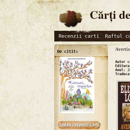
Cărţi de
Recenzii carti
Raftul c
Averti
De citit:
Autor 
Editur
Anul:
2
Traduc