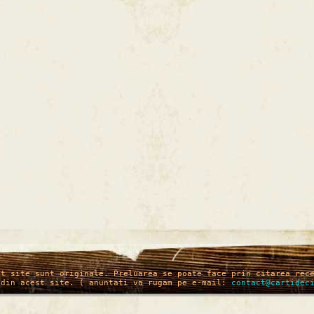
st site sunt originale. Preluarea se poate face prin citarea rec
 din acest site. ( anuntati va rugam pe e-mail:
contact@cartidec