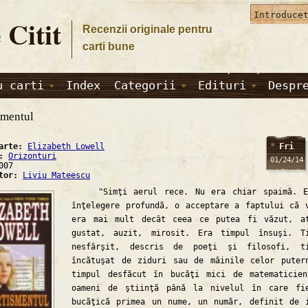
 Citit
Recenzii originale pentru
carti bune
u carti
Index
Categorii
Edituri
Despr
smentul
Fri
carte:
Elizabeth Lowell
a:
Orizonturi
01/24/14
007
ator:
Liviu Mateescu
"Simţi aerul rece. Nu era chiar spaimă. E
înţelegere profundă, o acceptare a faptului că 
era mai mult decât ceea ce putea fi văzut, a
gustat, auzit, mirosit. Era timpul însuşi. T
nesfârşit, descris de poeţi şi filosofi, ti
încătuşat de ziduri sau de mâinile celor puter
timpul desfăcut în bucăţi mici de matematicie
oameni de ştiinţă până la nivelul în care fi
bucăţică primea un nume, un număr, definit de 