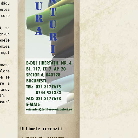
 dădu
putea
 corp
ă, se
r-un
esele
omiei
reşul
oase
olore
ea se
ere a
rând,
tă.
ăsură
Ultimele recenzii