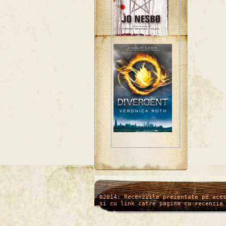
/*
*/
©2014: Recenziile prezentate pe ace
si cu link catre pagina cu recenzia