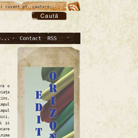
e...
Contact
RSS
ra o
viaţa
tins,
impul
mpul
nici,
ni şi
ecare
inima