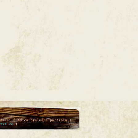
enziei ( adica preluare partiala )
itit.ro
)