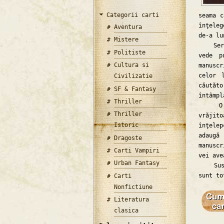
Categorii carti
seama c
înţele
Aventura
de-a lu
Mistere
Serena
Politiste
vede p
Cultura si
manuscr
celor 
Civilizatie
căutăto
SF & Fantasy
întâmpl
Thriller
O drag
Thriller
vrăjito
Istoric
înţelep
adaugă
Dragoste
manuscr
Carti Vampiri
vei ave
Urban Fantasy
Suspan
sunt to
Carti
Nonfictiune
Literatura
clasica