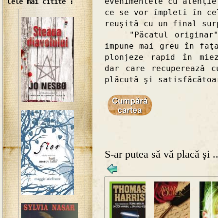
evenimentele cu atenţie
Cele mai citite :
ce se vor împleti în ce
reuşită cu un final sur
"Păcatul originar" e
impune mai greu în faţ
plonjeze rapid în mie
dar care recuperează c
plăcută şi satisfăcătoa
S-ar putea să vă placă şi ..