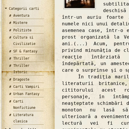
subtili
Categorii carti
deschis
Aventura
într-un auriu foarte 
Mistere
numele nici unui detali
asemenea case, într-o 
Politiste
prost organizată la V
Cultura si
ani.(...) Acum, pent
Civilizatie
privind minunăţia de c
SF & Fantasy
reacţie întârziată
Thriller
îndepărtată, un amest
Thriller
care o surprinse şi o s
Istoric
În tradiţia marilor
Dragoste
literaturii britanice
Carti Vampiri
cititorului acest r
Urban Fantasy
personaje, în întâ
Carti
neaşteptate schimbări 
Nonfictiune
monoton nu lasă să
Literatura
ulterioară a eveniment
clasica
lectură vei fi cur