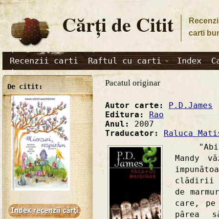
Cărţi de Citit
Recenzii
carti bu
Recenzii carti
Raftul cu carti
Index
C
Pacatul originar
De citit:
Autor carte:
P.D.James
Editura:
Rao
Anul:
2007
Traducator:
Raluca Mati
"Abia a
Mandy vă
impunăt
clădirii
de marmu
care, pe
părea 