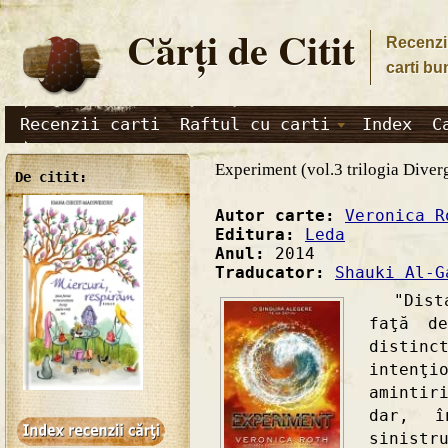
Cărţi de Citit
Recenzii
carti bu
Recenzii carti
Raftul cu carti
Index
C
Experiment (vol.3 trilogia Diver
De citit:
Autor carte:
Veronica R
Editura:
Leda
Anul:
2014
Traducator:
Shauki Al-G
"Distan
faţă d
disti
intenţ
amintir
dar, 
sinistr