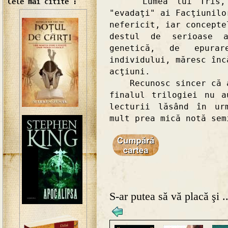
Lumea lui Tris, lu
Cele mai citite :
"evadaţi" ai Facţiunilo
nefericit, iar concepte
destul de serioase 
genetică, de epura
individului, măresc înc
acţiuni.
Recunosc sincer că aş
finalul trilogiei nu a
lecturii lăsând în ur
mult prea mică notă sem
S-ar putea să vă placă şi ..