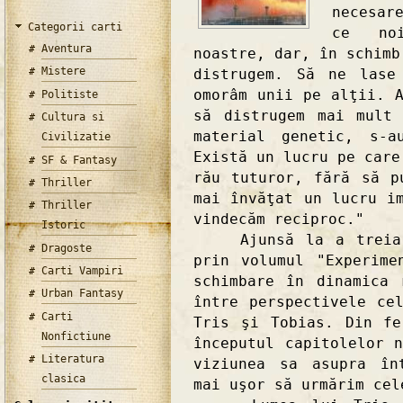
necesar
Categorii carti
ce noi
Aventura
noastre, dar, în schimb
Mistere
distrugem. Să ne lase
omorâm unii pe alţii. 
Politiste
să distrugem mai mult
Cultura si
material genetic, s-a
Civilizatie
Există un lucru pe care
SF & Fantasy
rău tuturor, fără să p
Thriller
mai învăţat un lucru i
Thriller
vindecăm reciproc."
Istoric
Ajunsă la a treia pa
Dragoste
prin volumul "Experime
Carti Vampiri
schimbare în dinamica 
Urban Fantasy
între perspectivele ce
Carti
Tris şi Tobias. Din fe
Nonfictiune
începutul capitolelor 
Literatura
viziunea sa asupra în
clasica
mai uşor să urmărim cel