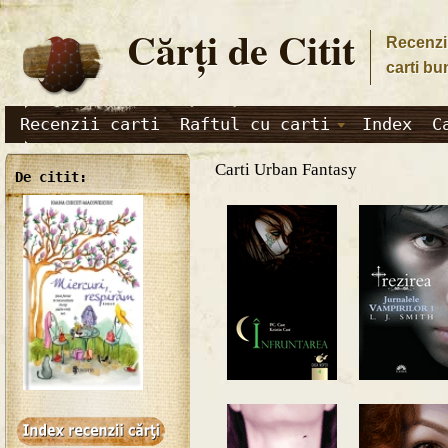
Cărţi de Citit
Recenzii
carti bu
Recenzii carti
Raftul cu carti
Index
C
Carti Urban Fantasy
De citit: