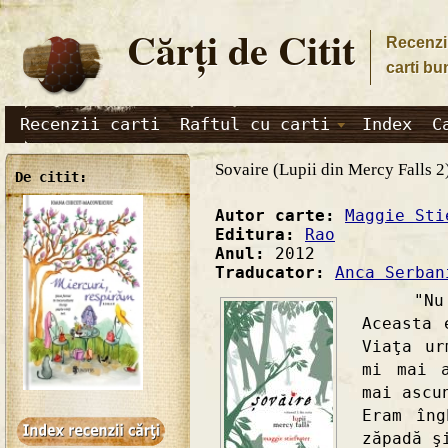
Cărţi de Citit
Recenzii
carti bu
Recenzii carti
Raftul cu carti
Index
C
Sovaire (Lupii din Mercy Falls 2
De citit:
Autor carte:
Maggie Sti
Editura:
Rao
Anul:
2012
Traducator:
Anca Serban
"Nu ace
Aceasta 
Viaţa ur
mi mai 
mai ascu
Eram îng
zăpadă ş