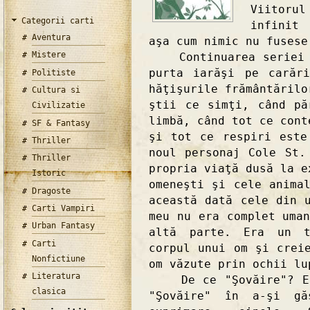
Viitoru
Categorii carti
infinit
Aventura
aşa cum nimic nu fusese
Mistere
Continuarea seriei "L
purta iarăşi pe carăr
Politiste
hăţişurile frământărilo
Cultura si
ştii ce simţi, când pă
Civilizatie
limbă, când tot ce cont
SF & Fantasy
şi tot ce respiri este
Thriller
noul personaj Cole St.
Thriller
propria viaţă dusă la e
Istoric
omeneşti şi cele anima
Dragoste
această dată cele din 
Carti Vampiri
meu nu era complet uma
Urban Fantasy
altă parte. Era un t
Carti
corpul unui om şi crei
Nonfictiune
om văzute prin ochii lu
Literatura
De ce "Şovăire"? Est
clasica
"Şovăire" în a-şi gă