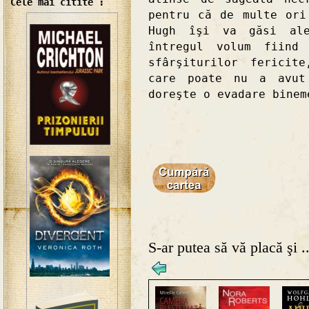
Cele mai citite :
pentru că de multe ori
Hugh îşi va găsi ale
întregul volum fiind
sfârşiturilor fericit
care poate nu a avut
doreşte o evadare binem
S-ar putea să vă placă şi ..