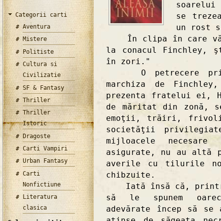
soarelui
Categorii carti
se treze
un rost s
Aventura
În clipa în care văzu
Mistere
la conacul Finchley, ş
Politiste
în zori."
Cultura si
O petrecere privat
Civilizatie
marchiza de Finchley
SF & Fantasy
prezenta fratelui ei, 
Thriller
de măritat din zonă, s
Thriller
emoţii, trăiri, frivol
Istoric
societăţii privilegia
Dragoste
mijloacele necesare
Carti Vampiri
asigurate, nu au altă 
Urban Fantasy
averile cu tilurile n
Carti
chibzuite.
Nonfictiune
Iată însă că, printre
să le spunem oarecu
Literatura
adevărate încep să se 
clasica
atinse de săgeata nec