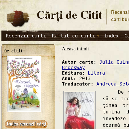
Cărţi de Citit
Recenzii
carti bu
Recenzii carti
Raftul cu carti
Index
C
Aleasa inimii
De citit:
Autor carte:
Julia Quin
Brockway
Editura:
Litera
Anul:
2013
Traducator:
Andreea Sel
"De reg
să se tr
ţinea tr
lumina 
invadez
doarmă b