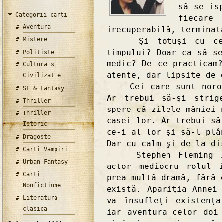
să se is
Categorii carti
fiecare
Aventura
irecuperabilă, terminat
Mistere
Şi totuşi cu ce sc
timpului? Doar ca să s
Politiste
medic? De ce practicam
Cultura si
atente, dar lipsite de 
Civilizatie
Cei care sunt noroco
SF & Fantasy
Ar trebui să-şi strig
Thriller
spere că zilele mâniei 
Thriller
casei lor. Ar trebui să
Istoric
ce-i al lor şi să-l plâ
Dragoste
Dar cu calm şi de la di
Carti Vampiri
Stephen Fleming îşi
Urban Fantasy
actor mediocru rolul 
Carti
prea multă dramă, fără 
Nonfictiune
există. Apariţia Annei
Literatura
va însufleţi existenţ
clasica
iar aventura celor doi