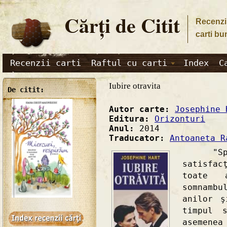
Cărţi de Citit
Recenzii
carti bu
Recenzii carti
Raftul cu carti
Index
C
Iubire otravita
De citit:
Autor carte:
Josephine 
Editura:
Orizonturi
Anul:
2014
Traducator:
Antoaneta R
"Spune
satisfac
toate 
somnamb
anilor ş
timpul 
asemenea