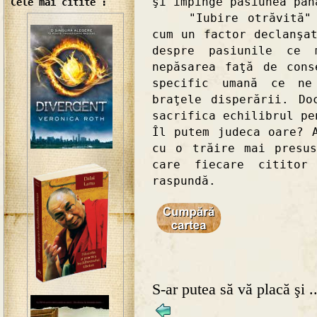
şi împinge pasiunea pân
Cele mai citite :
"Iubire otrăvită" ne
cum un factor declanşa
despre pasiunile ce 
nepăsarea faţă de cons
specific umană ce ne
braţele disperării. Do
sacrifica echilibrul pe
Îl putem judeca oare? 
cu o trăire mai presu
care fiecare cititor
raspundă.
S-ar putea să vă placă şi ..