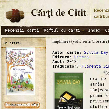
Cărţi de Citit
Recenzii
carti bu
Recenzii carti
Raftul cu carti
Index
C
Implinirea (vol.3 seria Crossfire)
De citit:
Autor carte:
Sylvia Day
Editura:
Litera
Anul:
2013
Traducator:
Florenta Si
"Gideo
era de 
strâns
tânjea
prima c
privis
uluitoa