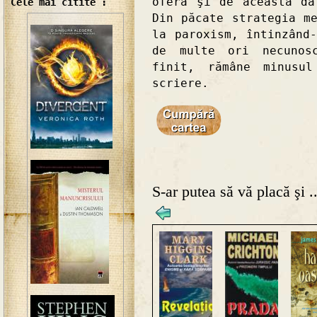
oferă şi de această da
Cele mai citite :
Din păcate strategia m
la paroxism, întinzând
de multe ori necunos
finit, rămâne minusu
scriere.
S-ar putea să vă placă şi ..