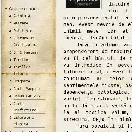
intuind
Categorii carti
din el 
Aventura
mi-o provoca faptul că 
Mistere
mea. Aveam nevoie de e
inimii mele, iar el 
Politiste
imensă, riscând totul..
Cultura si
Dacă în volumul anter
Civilizatie
preponderent de trecutu
SF & Fantasy
va fi cel bântuit de r
Thriller
va introduce în pove
Thriller
tulbure relaţia Evei T
Istoric
zbuciumat al celor 
Dragoste
sentimentele mixate, os
Carti Vampiri
dependenţă patologică
Urban Fantasy
vârtej impresionant, t
Carti
nu-ţi dă nici o şansă 
Nonfictiune
la al treilea volum,
Literatura
strecurat deja în inimă
clasica
Fără şovăieli şi fără