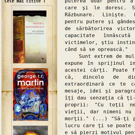
puterea doar pentru a
Cele mai citite :
care şi le doresc. Si
Răzbunare. Linişte. 
pentru putere şi gânde
de sărbătorirea victo
capacitate înnăscut
victimelor, ştiu insti
când să se oprească."
Sunt extrem de multe
expune în sprijinul i
acestei cărţi. Poate 
că, dincolo de din
extraordinară ce te c
mesaje, idei şi paragr
îţi dau senzaţia că ţi
proprii: "Cu toţii n
vieţii, dar nimeni nu
morţii." (...) "Să-ţi 
lucru care ţi se poate 
e să pierzi motivul pen