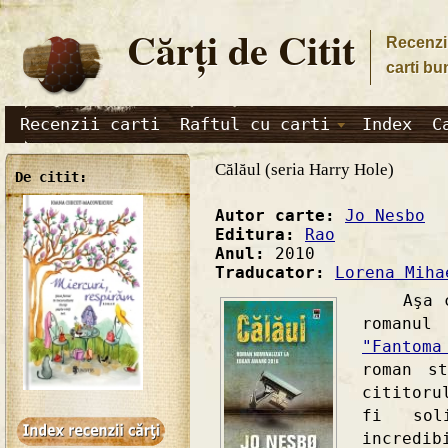
Cărţi de Citit
Recenzii
carti bu
Recenzii carti
Raftul cu carti
Index
C
Călăul (seria Harry Hole)
De citit:
Autor carte:
Jo Nesbo
Editura:
Rao
Anul:
2010
Traducator:
Lorena Miha
Aşa cum
romanu
"Fantoma
roman s
cititoru
fi sol
incredi