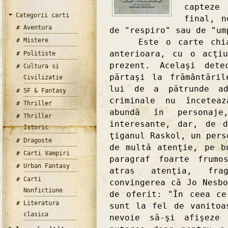
capteze
Categorii carti
final, n
Aventura
de "respiro" sau de "um
Mistere
Este o carte chiar 
anterioara, cu o acţi
Politiste
prezent. Acelaşi det
Cultura si
părtaşi la frământări
Civilizatie
lui de a pătrunde ad
SF & Fantasy
criminale nu încetea
Thriller
abundă în personaj
Thriller
interesante, dar, de 
Istoric
ţiganul Raskol, un pers
Dragoste
de multă atenţie, pe b
Carti Vampiri
paragraf foarte frumo
Urban Fantasy
atras atenţia, fra
Carti
convingerea că Jo Nesb
Nonfictiune
de oferit: "În ceea ce
Literatura
sunt la fel de vanitoa
clasica
nevoie să-şi afişeze