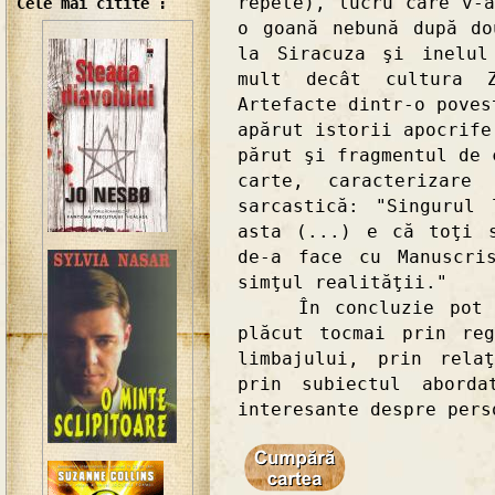
repete), lucru care v-
Cele mai citite :
o goană nebună după do
la Siracuza şi inelul
mult decât cultura Z
Artefacte dintr-o poves
apărut istorii apocrife
părut şi fragmentul de 
carte, caracterizare
sarcastică: "Singurul
asta (...) e că toţi 
de-a face cu Manuscri
simţul realităţii."
În concluzie pot af
plăcut tocmai prin re
limbajului, prin rela
prin subiectul aborda
interesante despre pers