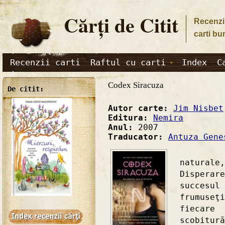
Cărţi de Citit
Recenzii
carti bu
Recenzii carti
Raftul cu carti
Index
C
Codex Siracuza
De citit:
Autor carte:
Jim Nisbet
Editura:
Nemira
Anul:
2007
Traducator:
Antuza Gene
"În m
natura
Dispera
succesul
frumuseţ
fiecar
scobit