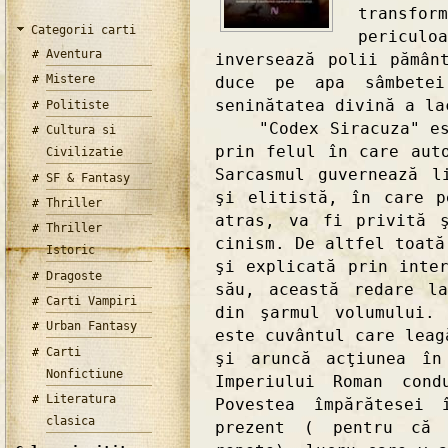
transf
Categorii carti
pericu
Aventura
inversează polii pămân
Mistere
duce pe apa sâmbetei
seninătatea divină a la
Politiste
"Codex Siracuza" este
Cultura si
prin felul în care aut
Civilizatie
Sarcasmul guvernează 
SF & Fantasy
şi elitistă, în care p
Thriller
atras, va fi privită 
Thriller
cinism. De altfel toată
Istoric
şi explicată prin inte
Dragoste
său, această redare l
Carti Vampiri
din şarmul volumului.
Urban Fantasy
este cuvântul care leag
Carti
şi aruncă acţiunea în
Nonfictiune
Imperiului Roman cond
Literatura
Povestea împărătesei
clasica
prezent ( pentru că 