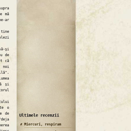
upra
re mă
ne-ar
tine
olezi
ă-şi
eu de
ut că
e noi
ilă".
lumea
tă şi
torul
ului
ste o
ie de
Ultimele recenzii
deja
Miercuri, respiram
erea