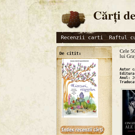
Cărţi de
Recenzii carti
Raftul c
Cele 50
De citit:
lui Gra
Autor 
Editur
Anul:
2
Traduc