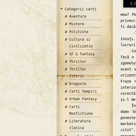
Categorii carti
mea? P
Aventura
privesc
Mistere
fi dacă
Politiste
-În pl
însuţi
Cultura si
lucruri
Civilizatie
Contro
SF & Fantasy
facă o 
Thriller
zgomot
acest 
Thriller
orizon
Istoric
Fraze 
Dragoste
interi
Carti Vampiri
corectă
Urban Fantasy
şi-l de
În ce 
Carti
domn G
Nonfictiune
povest
Literatura
market
clasica
citit"