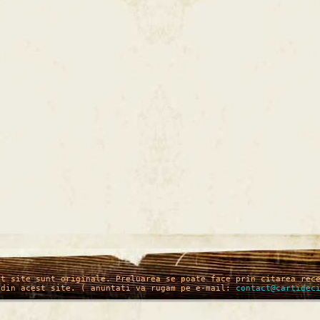
st site sunt originale. Preluarea se poate face prin citarea rec
 din acest site. ( anuntati va rugam pe e-mail:
contact@cartidec