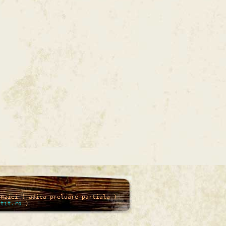
enziei ( adica preluare partiala )
itit.ro
)