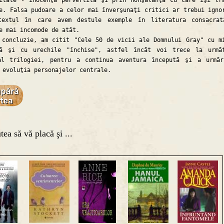
itate - inocenţă pervertită şi prin nonşalanţa cu care îşi tr
e. Falsa pudoare a celor mai înverşunaţi critici ar trebui igno
textul în care avem destule exemple în literatura consacra
e mai incomode de atât.
cluzie, am citit "Cele 50 de vicii ale Domnului Gray" cu m
să şi cu urechile "închise", astfel încăt voi trece la urmă
al trilogiei, pentru a continua aventura începută şi a urmă
 evoluţia personajelor centrale.
tea să vă placă şi ...