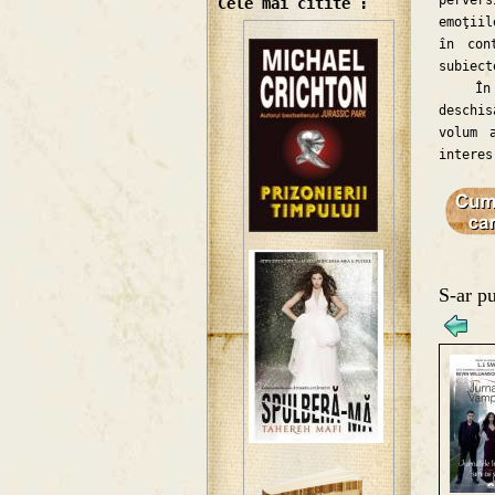
pervers
Cele mai citite :
emoţiil
în con
subiect
În con
deschi
volum 
interes
S-ar pu