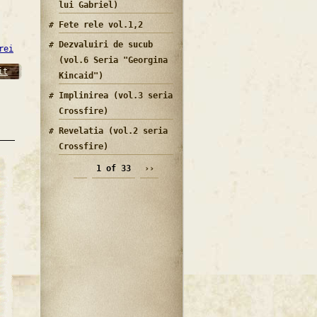
lui Gabriel)
Fete rele vol.1,2
Dezvaluiri de sucub
rei
(vol.6 Seria "Georgina
it
Kincaid")
Implinirea (vol.3 seria
Crossfire)
Revelatia (vol.2 seria
Crossfire)
1 of 33
››