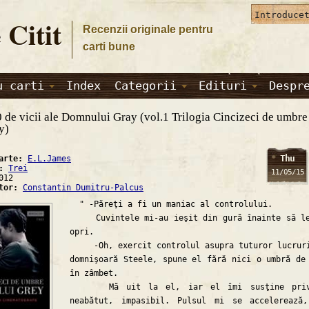
 Citit
Recenzii originale pentru
carti bune
u carti
Index
Categorii
Edituri
Despr
 de vicii ale Domnului Gray (vol.1 Trilogia Cincizeci de umbre
y)
Thu
carte:
E.L.James
a:
Trei
11/05/15
012
ator:
Constantin Dumitru-Palcus
" -Păreţi a fi un maniac al controlului.
Cuvintele mi-au ieşit din gură înainte să le
opri.
-Oh, exercit controlul asupra tuturor lucrur
domnişoară Steele, spune el fără nici o umbră de
în zâmbet.
Mă uit la el, iar el îmi susţine priv
neabătut, impasibil. Pulsul mi se accelerează