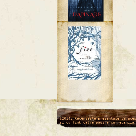
/*
*/
©2014: Recenziile prezentate pe ace
si cu link catre pagina cu recenzia