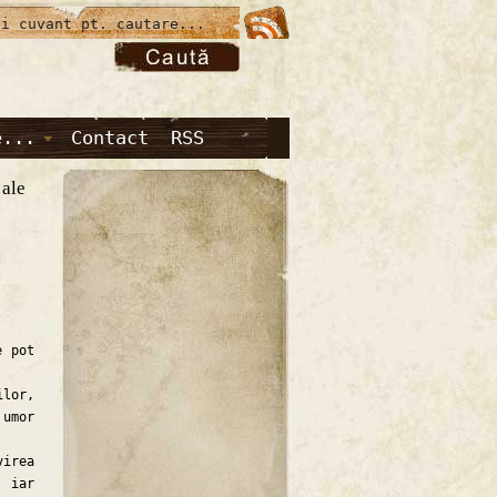
e...
Contact
RSS
 ale
 pot
ilor,
 umor
irea
, iar