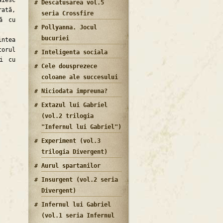
ăiesc
Descatusarea vol.5
rată,
seria Crossfire
tă cu
Pollyanna. Jocul
bucuriei
intea
torul
Inteligenta sociala
ri cu
Cele dousprezece
coloane ale succesului
Niciodata impreuna?
Extazul lui Gabriel
(vol.2 trilogia
"Infernul lui Gabriel")
Experiment (vol.3
trilogia Divergent)
Aurul spartanilor
Insurgent (vol.2 seria
Divergent)
Infernul lui Gabriel
(vol.1 seria Infernul