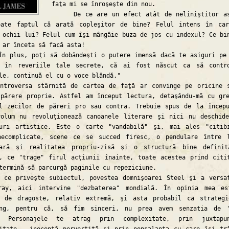
faţa mi se înroşeşte din nou.
De ce are un efect atât de neliniştitor as
oate faptul că arată copleşitor de bine? Felul intens în ca
 ochii lui? Felul cum îşi mângâie buza de jos cu indexul? Ce bi
 ar înceta să facă asta!
us, poţi să dobândeşti o putere imensă dacă te asiguri pe 
, în reveriile tale secrete, că ai fost născut ca să contr
le, continuă el cu o voce blândă."
versa stârnită de cartea de faţă ar convinge pe oricine s
părere proprie. Astfel am început lectura, detaşându-mă cu gr
ul zecilor de păreri pro sau contra. Trebuie spus de la încep
volum nu revoluţionează canoanele literare şi nici nu deschid
turi artistice. Este o carte "vandabilă" şi, mai ales "citib
necomplicate, scene ce se succed firesc, o pendulare între 
oară şi realitatea propriu-zisă şi o structură bine defini
, ce "trage" firul acţiunii înainte, toate acestea prind citi
termină să parcurgă paginile cu repeziciune.
priveşte subiectul, povestea domnişoarei Steel şi a versat
ray, aici intervine "dezbaterea" mondială. În opinia mea e
e de dragoste, relativ extremă, şi asta probabil ca strateg
ing, pentru că, să fim sinceri, nu prea avem senzatia de "
. Personajele te atrag prin complexitate, prin juxtapun