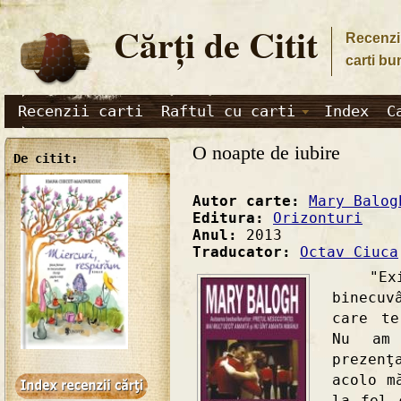
Cărţi de Citit
Recenzii
carti bu
Recenzii carti
Raftul cu carti
Index
C
O noapte de iubire
De citit:
Autor carte:
Mary Balog
Editura:
Orizonturi
Anul:
2013
Traducator:
Octav Ciuca
"Exist
binecuv
care te
Nu am 
prezenţ
acolo m
la fel 