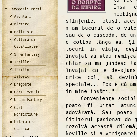
Însă 
Categorii carti
neobişn
Aventura
sfinţenie. Totuşi, aces
Mistere
m-am bucurat de o val
Politiste
sau de o cascadă, de un
Cultura si
o colibă lângă ea. Şi
Civilizatie
locuri în viaţă, deş
SF & Fantasy
învăţat să stau nemişca
Thriller
chiar să mă gândesc l
învăţat că e de-ajuns
Thriller
orice colţ să devin
Istoric
speciale... Poate că am
Dragoste
în mine însămi."
Carti Vampiri
Convenienţe sociale,
Urban Fantasy
poate fi uitat atunc
Carti
adevărată. Sau poate
Nonfictiune
Cititorul pasionat de 
Literatura
rezolvă această dilemă
clasica
Neville şi a verişoarei