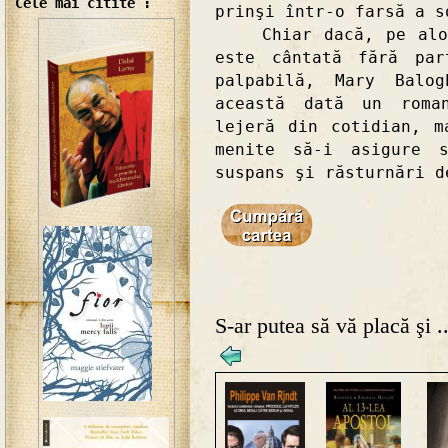
Cele mai citite :
prinşi într-o farsă a s
Chiar dacă, pe alocu
este cântată fără par
palpabilă, Mary Balo
această dată un roma
lejeră din cotidian, m
menite să-i asigure s
suspans şi răsturnări d
S-ar putea să vă placă şi ..