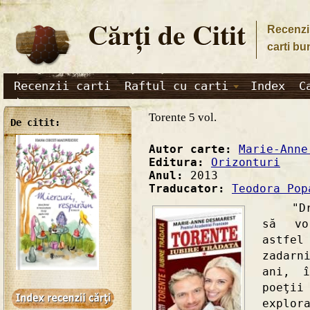
Cărţi de Citit
Recenzii
carti bu
Recenzii carti
Raftul cu carti
Index
C
Torente 5 vol.
De citit:
Autor carte:
Marie-Anne
Editura:
Orizonturi
Anul:
2013
Traducator:
Teodora Pop
"Drago
să vo
astfe
zadarn
ani, î
poeţii
explor