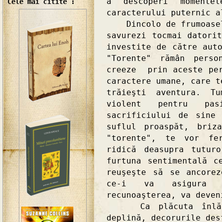
a descoperi moment
Cele mai citite :
caracterului puternic a
Dincolo de frumoasele
savurezi tocmai datori
investite de către aut
"Torente" rămân perso
creeze prin aceste per
caractere umane, care t
trăieşti aventura. Tu
violent pentru pas
sacrificiului de sine
suflul proaspăt, briz
"torente", te vor fe
ridică deasupra tutur
furtuna sentimentală c
reuşeşte să se ancore
ce-i va asigura s
recunoaşterea, va deven
Ca plăcuta înlănţu
deplină, decorurile des