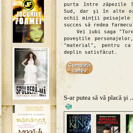
purta între zăpezile 
Sud, dar şi în alte o
ochii minţii peisajele
succes să redea farmecu
Vei iubi saga "Torent
poveştile personajelor
"material", pentru c
deplin satisfăcut.
S-ar putea să vă placă şi ..