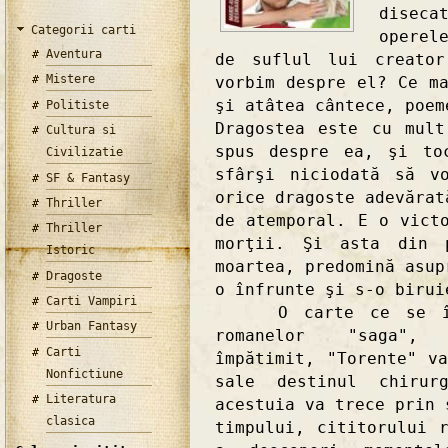
diseca
Categorii carti
operel
Aventura
de suflul lui creato
Mistere
vorbim despre el? Ce m
şi atâtea cântece, poem
Politiste
Dragostea este cu mul
Cultura si
spus despre ea, şi to
Civilizatie
sfârşi niciodată să v
SF & Fantasy
orice dragoste adevărat
Thriller
de atemporal. E o vict
Thriller
morţii. Şi asta din 
Istoric
moartea, predomină asup
Dragoste
o înfrunte şi s-o birui
Carti Vampiri
O carte ce se însc
Urban Fantasy
romanelor "saga", 
Carti
împătimit, "Torente" v
Nonfictiune
sale destinul chirur
Literatura
acestuia va trece prin 
clasica
timpului, cititorului 