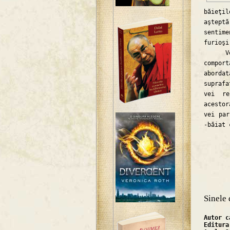
băieţil
aşteptă
sentim
furioşi
Vei gă
compor
abordat
supraf
vei re
acestor
vei par
-băiat 
Sinele 
Autor 
Editur