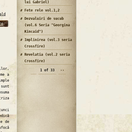
lui Gabriel)
Fete rele vol.1,2
ald
Dezvaluiri de sucub
re
(vol.6 Seria "Georgina
Kincaid")
Implinirea (vol.3 seria
Crossfire)
Revelatia (vol.2 seria
Crossfire)
ilor,
1 of 33
››
ume a
imple
 sunt
suma
riza
tunci
edică
te de
ufocă