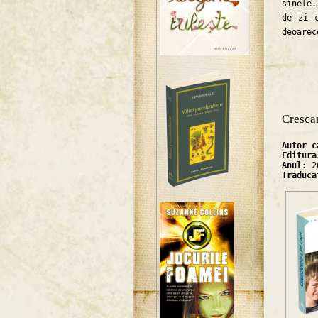
sinele.
de zi 
deoarec
Cresca
Autor 
Editur
Anul:
2
Traduc