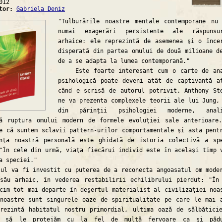
012
ator:
Gabriela Deniz
"Tulburările noastre mentale contemporane nu
numai exagerări persistente ale răspunsur
arhaice: ele reprezintă de asemenea şi o înce
disperată din partea omului de două milioane d
de a se adapta la lumea contemporană."
Este foarte interesant cum o carte de ana
psihologică poate deveni atât de captivantă a
când e scrisă de autorul potrivit. Anthony St
ne va prezenta complexele teorii ale lui Jung,
din părinţii psihologiei moderne, anali
tă ruptura omului modern de formele evoluţiei sale anterioare
e că suntem sclavii pattern-urilor comportamentale şi asta pent
enţa noastră personală este ghidată de istoria colectivă a sp
"În cele din urmă, viaţa fiecărui individ este în acelaşi timp 
a speciei."
va fi investit cu puterea de a reconecta angoasatul om mode
său arhaic, în vederea restabilirii echilibrului pierdut: "În
cim tot mai departe în deşertul materialist al civilizaţiei noa
noastre sunt singurele oaze de spiritualitate pe care le mai 
rezintă habitatul nostru primordial, ultima oază de sălbătici
e să le protejăm cu la fel de multă fervoare ca şi pădu