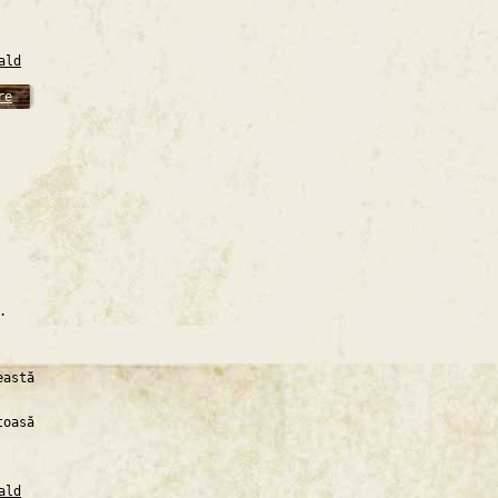
ald
re
.
eastă
toasă
ald