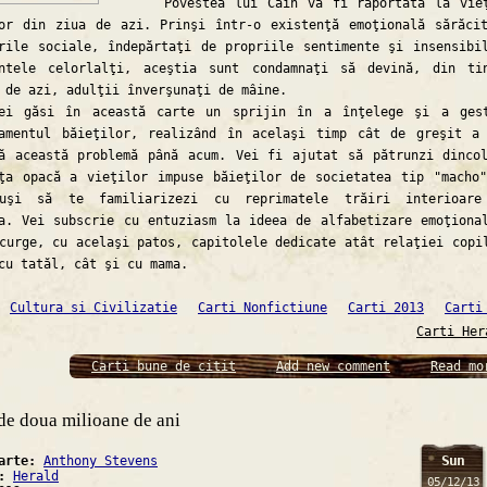
Povestea lui Cain va fi raportată la vieţ
or din ziua de azi. Prinşi într-o existenţă emoţională sărăci
rile sociale, îndepărtaţi de propriile sentimente şi insensibi
entele celorlalţi, aceştia sunt condamnaţi să devină, din ti
 de azi, adulţii înverşunaţi de mâine.
si în această carte un sprijin în a înţelege şi a gest
tamentul băieţilor, realizând în acelaşi timp cât de greşit a
ă această problemă până acum. Vei fi ajutat să pătrunzi dinco
aţa opacă a vieţilor impuse băieţilor de societatea tip "mach
uşi să te familiarizezi cu reprimatele trăiri interioare
a. Vei subscrie cu entuziasm la ideea de alfabetizare emoţiona
curge, cu acelaşi patos, capitolele dedicate atât relaţiei copi
cu tatăl, cât şi cu mama.
Cultura si Civilizatie
Carti Nonfictiune
Carti 2013
Carti
Carti Her
Carti bune de citit
Add new comment
Read mo
de doua milioane de ani
Sun
carte:
Anthony Stevens
a:
Herald
05/12/13