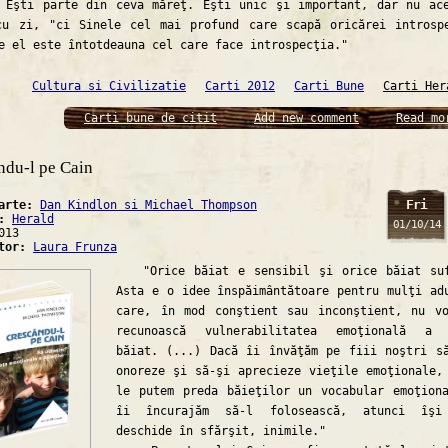
 Eşti parte din ceva măreţ. Eşti unic şi important, dar nu ac
cu zi, "ci Sinele cel mai profund care scapă oricărei introsp
e el este întotdeauna cel care face introspecţia."
Cultura si Civilizatie
Carti 2012
Carti Bune
Carti Her
Carti bune de citit
Add new comment
Read mo
ndu-l pe Cain
Fri
carte:
Dan Kindlon si Michael Thompson
a:
Herald
01/10/14
013
ator:
Laura Frunza
"Orice băiat e sensibil şi orice băiat suf
Asta e o idee înspăimântătoare pentru mulţi ad
care, în mod conştient sau inconştient, nu v
recunoască vulnerabilitatea emoţională a 
băiat. (...) Dacă îi învăţăm pe fiii noştri s
onoreze şi să-şi aprecieze vieţile emoţionale,
le putem preda băieţilor un vocabular emoţion
îi încurajăm să-l folosească, atunci îşi
deschide în sfărşit, inimile."