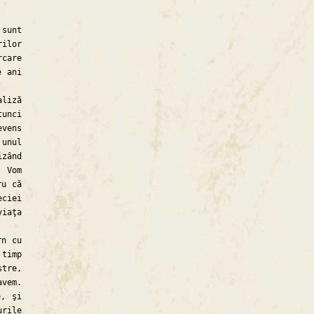
 sunt
ilor
rcare
e ani
liză
tunci
evens
 unul
zând
. Vom
ru că
eciei
viaţa
rn cu
 timp
stre,
avem.
e, şi
rile