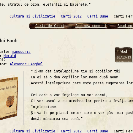
le, stratul de ozon, elefanţii şi balenele."
Cultura si Civilizatie
Carti 2012
Carti Bune
Carti Her
Carti de Citit
Add new comment
Read mo
 lui Enoh
Wed
carte:
manuscris
a:
Herald
03/13/13
012
ator:
Alexandru Anghel
"Ţi-am dat înţelepciune ţie şi copiilor tăi
Ca ei să o dea copiilor lor neam după neam
Acestă înţelepciune care este peste cugetarea lor
Cei care o vor înţelege nu vor dormi,
Ci vor asculta cu urechea lor pentru a învăţa ac
înţelepciune,
Şi va fi pe placul celor care o vor găsi mai gus
decât mâncarea cea bună."
Cultura si Civilizatie
Carti 2012
Carti Bune
Carti Her