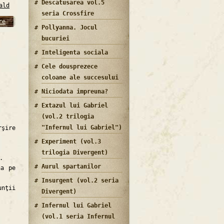
Descatusarea vol.5
ald
seria Crossfire
re
Pollyanna. Jocul
bucuriei
Inteligenta sociala
Cele dousprezece
coloane ale succesului
Niciodata impreuna?
Extazul lui Gabriel
(vol.2 trilogia
"Infernul lui Gabriel")
şire
Experiment (vol.3
trilogia Divergent)
.
Aurul spartanilor
a pe
Insurgent (vol.2 seria
nţii
Divergent)
Infernul lui Gabriel
(vol.1 seria Infernul