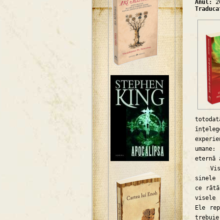
Anul:
2
Traduc
totoda
înţeleg
experi
umane: 
eternă 
Visul 
sinele 
ce rătă
visele 
Ele rep
trebui