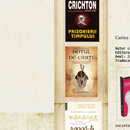
Luni
Cartea 
Autor 
Editur
Anul:
2
Traduc
societ