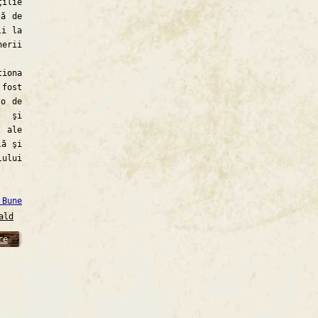
ilie
tă de
li la
nerii
iona
 fost
lo de
o" şi
 ale
lă şi
lului
 Bune
ald
re