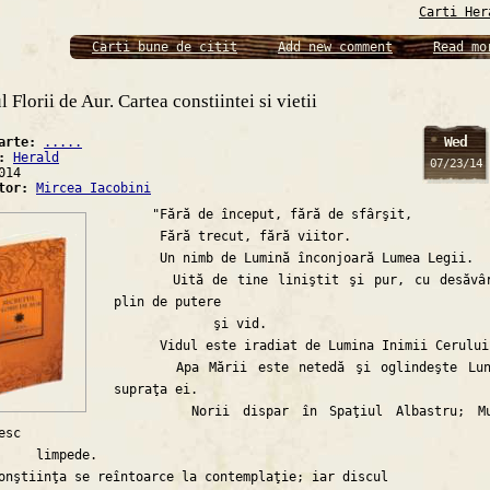
Carti Her
Carti bune de citit
Add new comment
Read mo
l Florii de Aur. Cartea constiintei si vietii
Wed
carte:
.....
a:
Herald
07/23/14
014
ator:
Mircea Iacobini
"Fără de început, fără de sfârşit,
Fără trecut, fără viitor.
Un nimb de Lumină înconjoară Lumea Legii.
Uită de tine liniştit şi pur, cu desăvâr
plin de putere
şi vid.
Vidul este iradiat de Lumina Inimii Cerului
Apa Mării este netedă şi oglindeşte Lun
supraţa ei.
Norii dispar în Spaţiul Albastru; Mu
esc
mpede.
inţa se reîntoarce la contemplaţie; iar discul