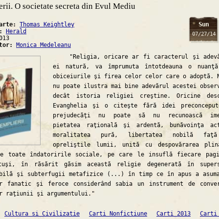
rii. O societate secreta din Evul Mediu
Sun
carte:
Thomas Keightley
a:
Herald
07/27/14
013
ator:
Monica Medeleanu
"Religia, oricare ar fi caracterul şi adevă
ei natură, va împrumuta întotdeauna o nuanţ
obiceiurile şi firea celor celor care o adoptă. 
nu poate ilustra mai bine adevărul acestei obser
decât istoria religiei creştine. Oricine des
Evanghelia şi o citeşte fără idei preconcepu
prejudecăţi nu poate să nu recunoască ime
pietatea raţională şi ardentă, bunăvoinţa ac
moralitatea pură, libertatea nobilă faţ
opreliştile lumii, unită cu despovărarea pli
de toate îndatoririle sociale, pe care le insuflă fiecare pag
tuşi, în răsărit găsim această religie degenerată în super
bilă şi subterfugii metafizice (...) în timp ce în apus a asum
er fanatic şi feroce considerând sabia un instrument de conve
r raţiunii şi argumentului."
Cultura si Civilizatie
Carti Nonfictiune
Carti 2013
Carti