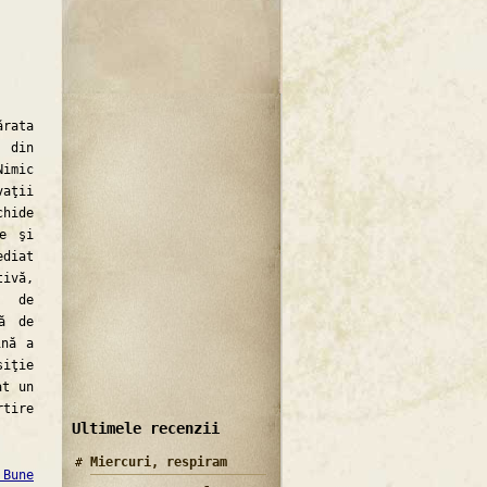
rata
ă din
Nimic
vaţii
chide
te şi
diat
tivă,
ă de
nă de
ină a
siţie
at un
rtire
Ultimele recenzii
Miercuri, respiram
 Bune