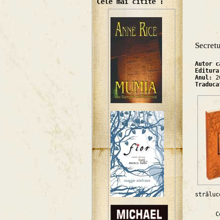
Cele mai citite :
Secretu
Autor 
Editur
Anul:
2
Traduc
străluc
li
Conşti