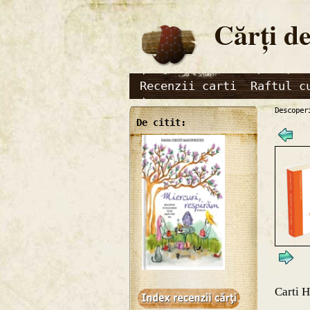
Cărţi de
Recenzii carti
Raftul c
Descoper
De citit:
Carti H