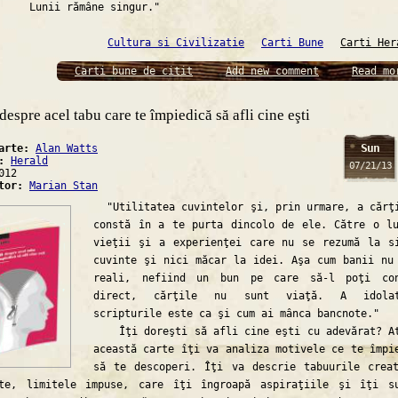
i rămâne singur."
Cultura si Civilizatie
Carti Bune
Carti Her
Carti bune de citit
Add new comment
Read mo
despre acel tabu care te împiedică să afli cine eşti
Sun
carte:
Alan Watts
a:
Herald
07/21/13
012
ator:
Marian Stan
"Utilitatea cuvintelor şi, prin urmare, a cărţ
constă în a te purta dincolo de ele. Către o l
vieţii şi a experienţei care nu se rezumă la s
cuvinte şi nici măcar la idei. Aşa cum banii nu
reali, nefiind un bun pe care să-l poţi con
direct, cărţile nu sunt viaţă. A idolat
scripturile este ca şi cum ai mânca bancnote."
Îţi doreşti să afli cine eşti cu adevărat? A
această carte îţi va analiza motivele ce te împi
să te descoperi. Îţi va descrie tabuurile crea
ate, limitele impuse, care îţi îngroapă aspiraţiile şi îţi s