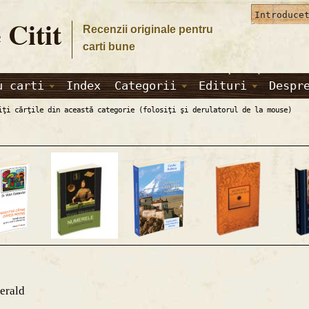
 Citit
Recenzii originale pentru
carti bune
u carti
Index
Categorii
Edituri
Despr
iţi cărţile din această categorie (folosiţi şi derulatorul de la mouse)
erald