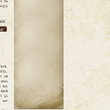
el tu
ecţii
ald
re
eră.
ulţi,
or să
unui
ă îşi
 dacă
al şi
 vor