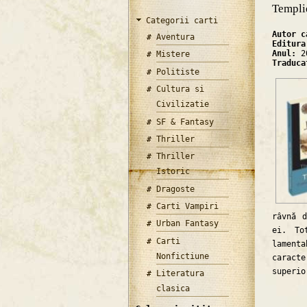
Templie
Categorii carti
Autor 
Aventura
Editur
Anul:
2
Mistere
Traduc
Politiste
Cultura si
Civilizatie
SF & Fantasy
Thriller
Thriller
Istoric
Dragoste
Carti Vampiri
râvnă 
Urban Fantasy
ei. To
Carti
lamenta
Nonfictiune
caract
superio
Literatura
clasica