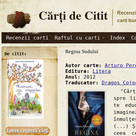
Cărţi de Citit
Recenzii
carti bu
Recenzii carti
Raftul cu carti
Index
C
Regina Sudului
De citit:
Autor carte:
Arturo Per
Editura:
Litera
Anul:
2012
Traducator:
Dragos Cojo
"Cărţi
spre l
te edu
imagin
înmulţ
(...) Ş
ceea c