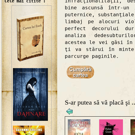
infracţionalităţii, de
Cele mai citite :
bine ascunsă într-un 
puternice, substanţiale
limbaj pe alocuri vio
perfect decorului dur
analiza dedesubturil
acestea le vei găsi în
ţi va stărui în minte
parcurge paginile.
S-ar putea să vă placă şi ..