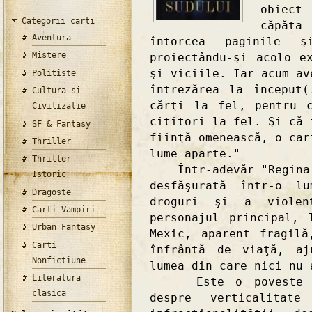
obiect
Categorii carti
căpăta
Aventura
întorcea paginile ş
Mistere
proiectându-şi acolo e
şi viciile. Iar acum av
Politiste
întrezărea la început
Cultura si
cărţi la fel, pentru 
Civilizatie
cititori la fel. Şi că 
SF & Fantasy
fiinţă omenească, o car
Thriller
lume aparte."
Thriller
Într-adevăr "Regina S
Istoric
desfăşurată într-o l
Dragoste
droguri şi a violen
Carti Vampiri
personajul principal, 
Urban Fantasy
Mexic, aparent fragil
Carti
înfrântă de viaţă, aj
Nonfictiune
lumea din care nici nu 
Literatura
Este o poveste des
clasica
despre verticalita