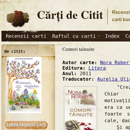
Cărţi de Citit
Recenzii
carti bu
Recenzii carti
Raftul cu carti
Index
C
Comori tainuite
De citit:
Autor carte:
Nora Rober
Editura:
Litera
Anul:
2011
Traducator:
Aurelia Uli
"Crezus
Chiar 
motivaţi
era ca u
foarte 
cale, da
Şi apoi