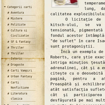
temperam
Categorii carti
lung, d
Aventura
calitatea explozibilulu
Mistere
O licitaţie de obi
kitsch-ului, se va 
Politiste
tensionată, pigmentată
Cultura si
fondul acestor întâmplă
Civilizatie
"de suflet" în care Isa
SF & Fantasy
sunt protagoniştii.
Thriller
Încă un exemplu de vi
Thriller
Roberts, care ştie exac
Istoric
intriga minuţios ţesut
Dragoste
adrenalinei, cât şi a e
Carti Vampiri
citeşte cu o deosebită
Urban Fantasy
pagină, pentru a af
Carti
Proaspătă şi echilibr
Nonfictiune
atât satisfacţia suflet
Literatura
cât şi participarea
clasica
desfăşurată pe mai mul