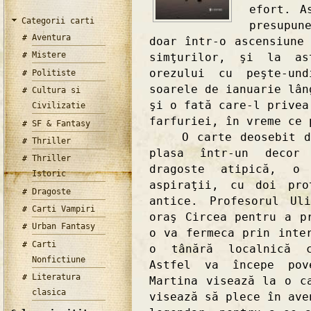
efort. A
Categorii carti
presupun
Aventura
doar într-o ascensiune
Mistere
simţurilor, şi la as
orezului cu peşte-un
Politiste
soarele de ianuarie lân
Cultura si
şi o fată care-l privea
Civilizatie
farfuriei, în vreme ce 
SF & Fantasy
O carte deosebit de 
Thriller
plasa într-un decor
Thriller
dragoste atipică, o
Istoric
aspiraţii, cu doi pro
Dragoste
antice. Profesorul Ul
Carti Vampiri
oraş Circea pentru a p
Urban Fantasy
o va fermeca prin inte
Carti
o tânără localnică c
Nonfictiune
Astfel va începe pov
Literatura
Martina visează la o c
clasica
visează să plece în ave