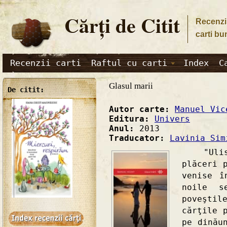
Cărţi de Citit
Recenzii
carti bu
Recenzii carti
Raftul cu carti
Index
C
Glasul marii
De citit:
Autor carte:
Manuel Vic
Editura:
Univers
Anul:
2013
Traducator:
Lavinia Sim
"Ulises
plăceri 
venise î
noile s
poveştil
cărţile 
pe dinău