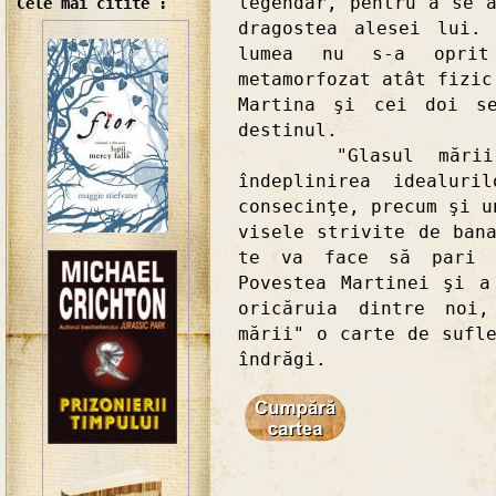
legendar, pentru a se 
Cele mai citite :
dragostea alesei lui.
lumea nu s-a oprit
metamorfozat atât fizic
Martina şi cei doi se
destinul.
"Glasul mării" e
îndeplinirea idealuri
consecinţe, precum şi u
visele strivite de ban
te va face să pari c
Povestea Martinei şi a
oricăruia dintre noi
mării" o carte de sufl
îndrăgi.