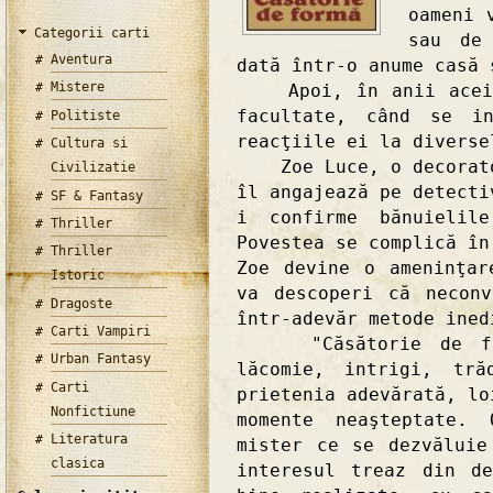
oameni 
Categorii carti
sau de 
Aventura
dată într-o anume casă 
Mistere
Apoi, în anii aceia 
facultate, când se in
Politiste
reacţiile ei la diverse
Cultura si
Zoe Luce, o decoratoa
Civilizatie
îl angajează pe detecti
SF & Fantasy
i confirme bănuielil
Thriller
Povestea se complică în
Thriller
Zoe devine o ameninţar
Istoric
va descoperi că neconv
Dragoste
într-adevăr metode ined
Carti Vampiri
"Căsătorie de form
Urban Fantasy
lăcomie, intrigi, tră
Carti
prietenia adevărată, lo
Nonfictiune
momente neaşteptate. 
Literatura
mister ce se dezvăluie
clasica
interesul treaz din d