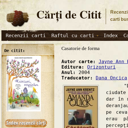
Cărţi de Citit
Recenzii
carti bu
Recenzii carti
Raftul cu carti
Index
C
Casatorie de forma
De citit:
Autor carte:
Jayne Ann 
Editura:
Orizonturi
Anul:
2004
Traducator:
Dana Oncica
"Dinto
ciudate
dar în 
deranja
pe ceva
erau p
percep