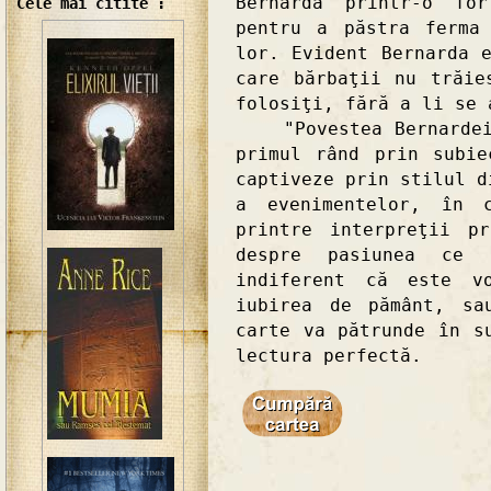
Bernarda printr-o for
Cele mai citite :
pentru a păstra ferma
lor. Evident Bernarda 
care bărbaţii nu trăie
folosiţi, fără a li se 
"Povestea Bernardei S
primul rând prin subi
captiveze prin stilul d
a evenimentelor, în 
printre interpreţii p
despre pasiunea ce î
indiferent că este v
iubirea de pământ, sa
carte va pătrunde în s
lectura perfectă.