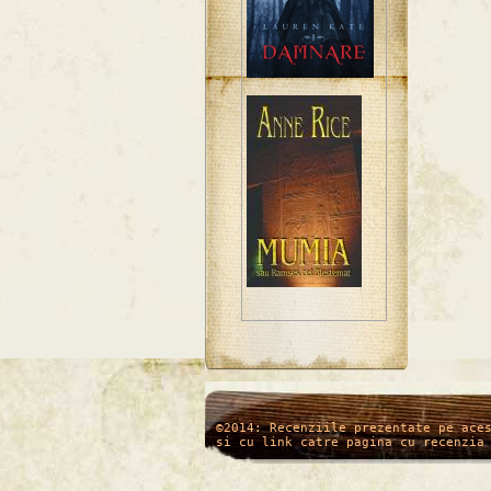
/*
*/
©2014: Recenziile prezentate pe ace
si cu link catre pagina cu recenzia