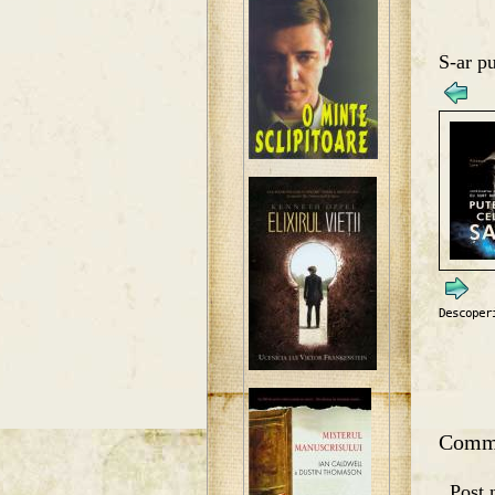
S-ar pu
Descoper
Comm
Post