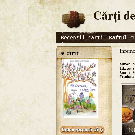
Cărţi de
Recenzii carti
Raftul c
Infern
De citit:
Autor 
Editur
Anul:
2
Traduc