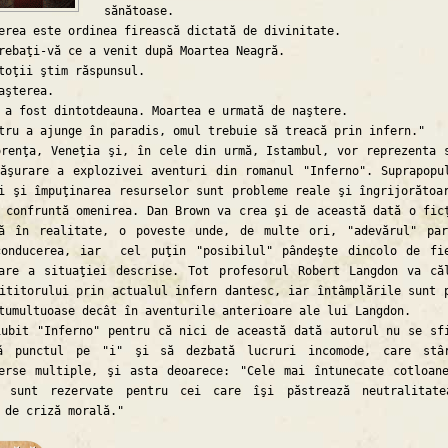
sănătoase.
a este ordinea firească dictată de divinitate.
aţi-vă ce a venit după Moartea Neagră.
ii ştim răspunsul.
terea.
fost dintotdeauna. Moartea e urmată de naştere.
 a ajunge în paradis, omul trebuie să treacă prin infern."
ţa, Veneţia şi, în cele din urmă, Istambul, vor reprezenta 
ăşurare a explozivei aventuri din romanul "Inferno". Suprapopu
i şi împuţinarea resurselor sunt probleme reale şi îngrijorătoa
 confruntă omenirea. Dan Brown va crea şi de această dată o fic
tă în realitate, o poveste unde, de multe ori, "adevărul" pa
conducerea, iar cel puţin "posibilul" pândeşte dincolo de fi
are a situaţiei descrise. Tot profesorul Robert Langdon va că
ititorului prin actualul infern dantesc, iar întâmplările sunt 
tumultuoase decât în aventurile anterioare ale lui Langdon.
it "Inferno" pentru că nici de această dată autorul nu se sf
ă punctul pe "i" şi să dezbată lucruri incomode, care stâr
erse multiple, şi asta deoarece: "Cele mai întunecate cotloan
i sunt rezervate pentru cei care îşi păstrează neutralitat
 de criză morală."