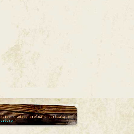
enziei ( adica preluare partiala )
itit.ro
)