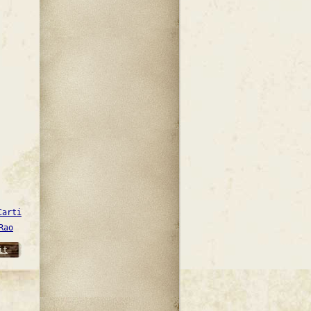
Carti
Rao
it