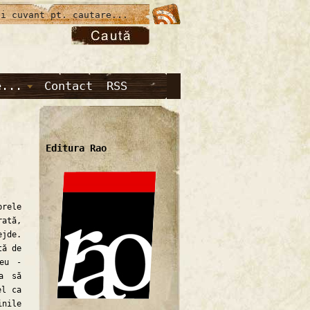
e...
Contact
RSS
Editura Rao
rele
ată,
jde.
tă de
zeu -
a să
el ca
nile