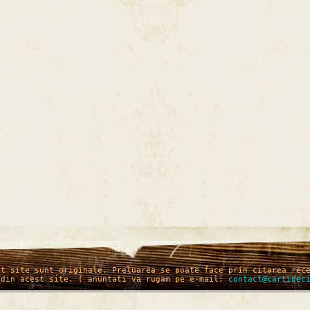
st site sunt originale. Preluarea se poate face prin citarea rec
 din acest site. ( anuntati va rugam pe e-mail:
contact@cartidec