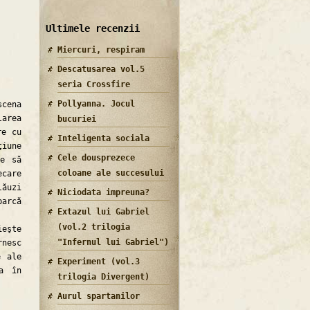
Ultimele recenzii
Miercuri, respiram
Descatusarea vol.5
seria Crossfire
Pollyanna. Jocul
scena
larea
bucuriei
re cu
Inteligenta sociala
ţiune
Cele dousprezece
re să
coloane ale succesului
ecare
lăuzi
Niciodata impreuna?
parcă
Extazul lui Gabriel
(vol.2 trilogia
ieşte
"Infernul lui Gabriel")
nesc
e ale
Experiment (vol.3
ea în
trilogia Divergent)
Aurul spartanilor