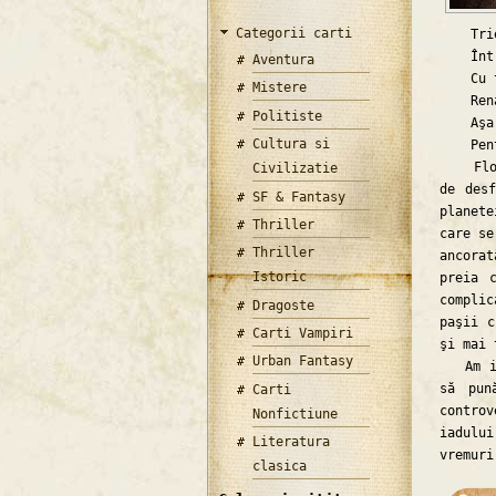
Categorii carti
Triere
Întreb
Aventura
Cu toţ
Mistere
Renaş
Politiste
Aşa a 
Cultura si
Pentru
Floren
Civilizatie
de desf
SF & Fantasy
planete
Thriller
care se
Thriller
ancora
Istoric
preia 
complic
Dragoste
paşii c
Carti Vampiri
şi mai 
Urban Fantasy
Am iub
să pun
Carti
controv
Nonfictiune
iadulu
Literatura
vremuri
clasica