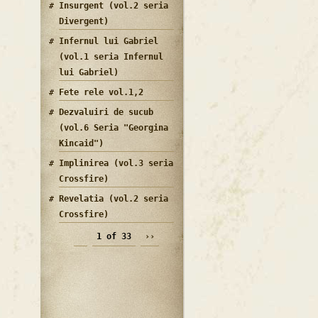
Insurgent (vol.2 seria
Divergent)
Infernul lui Gabriel
(vol.1 seria Infernul
lui Gabriel)
Fete rele vol.1,2
Dezvaluiri de sucub
(vol.6 Seria "Georgina
Kincaid")
Implinirea (vol.3 seria
Crossfire)
Revelatia (vol.2 seria
Crossfire)
1 of 33
››