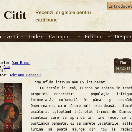
 Citit
Recenzii originale pentru
carti bune
u carti
Index
Categorii
Edituri
Despr
o
Thu
carte:
Dan Brown
a:
Rao
09/12/13
013
ator:
Adriana Badescu
"Ne aflăm într-un nou Ev Întunecat.
Cu secole în urmă, Europa se zbătea în teneb
propriei nenorociri - populaţia înfrigur
înfometată, cufundată în păcat şi deznăde
Omenirea era ca o pădure mult prea deasă, sufoca
uscături, aşteptând trăsnetul trimis de Dumne
scânteia care să aprindă în fine focul ce v
pustiască pământul şi să cureţe uscăturile, astf
lumina să poată ajunge din nou la rădăci