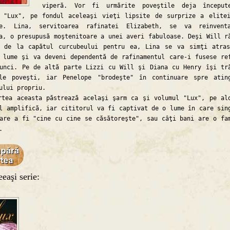
viperă. Vor fi urmărite poveştile deja început
l "Lux", pe fondul aceleaşi vieţi lipsite de surprize a elite
ze. Lina, servitoarea rafinatei Elizabeth, se va reinvent
a, o presupusă moştenitoare a unei averi fabuloase. Deşi Will r
a de la capătul curcubeului pentru ea, Lina se va simţi atra
 lume şi va deveni dependentă de rafinamentul care-i fusese re
unci. Pe de altă parte Lizzi cu Will şi Diana cu Henry îşi tr
ile poveşti, iar Penelope "brodeşte" în continuare spre atin
ului propriu.
 aceasta păstrează acelaşi şarm ca şi volumul "Lux", pe al
l amplifică, iar cititorul va fi captivat de o lume în care sin
are a fi "cine cu cine se căsătoreşte", sau câţi bani are o fa
.
eaşi serie: