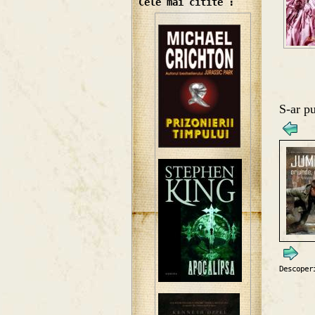
Cele mai citite :
S-ar pu
Descoper