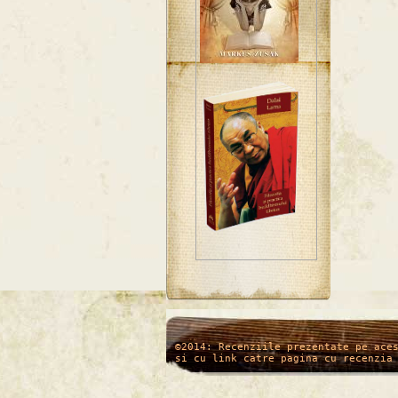
/*
*/
©2014: Recenziile prezentate pe ace
si cu link catre pagina cu recenzia