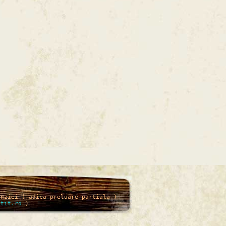
enziei ( adica preluare partiala )
itit.ro
)