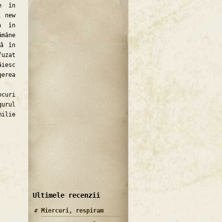
e în
i new
a în
ămâne
să în
fuzat
ăiesc
gerea
ocuri
gurul
milie
Ultimele recenzii
Miercuri, respiram