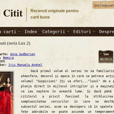
 Citit
Recenzii originale pentru
carti bune
u carti
Index
Categorii
Edituri
Despr
uni (seria Lux 2)
Sun
carte:
Anna Godbersen
a:
Nemira
08/28/11
009
ator:
Iris Manuela Anghel
Dacă primul volum al seriei te va familiariz
atmosfera, decorul şi epoca în care se petrece acţi
volumul "Suspiciuni" îţi va oferi..."luxul" de a 
plonja direct în mijlocul intrigilor şi a maşinaţ
ce iau naştere în această lume. Şi dacă până 
cititorul a privit fascinat la strălucire
somptuozitatea cercurilor în care se desfăş
subiectul seriei, acum va descoperi că în spatele
feţe adorabile se poate ascunde un temperamen