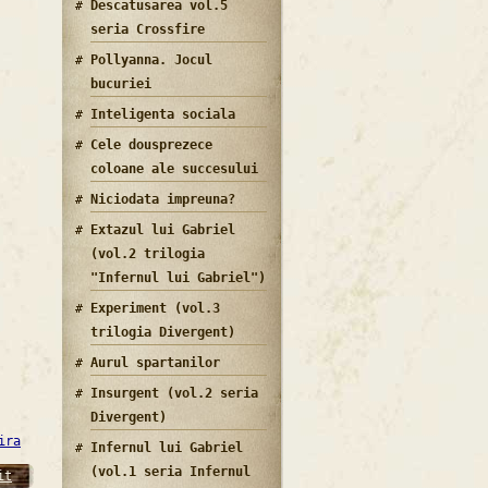
Descatusarea vol.5
seria Crossfire
Pollyanna. Jocul
bucuriei
Inteligenta sociala
Cele dousprezece
coloane ale succesului
Niciodata impreuna?
Extazul lui Gabriel
(vol.2 trilogia
"Infernul lui Gabriel")
Experiment (vol.3
trilogia Divergent)
Aurul spartanilor
Insurgent (vol.2 seria
Divergent)
ira
Infernul lui Gabriel
(vol.1 seria Infernul
it