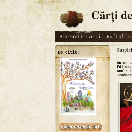
Cărţi de
Recenzii carti
Raftul c
Suspici
De citit:
Autor 
Editur
Anul:
2
Traduc