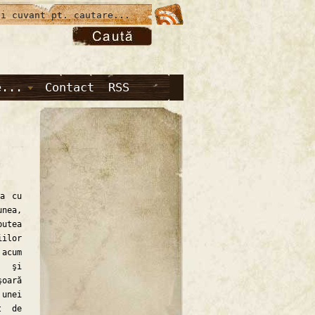
e...
Contact
RSS
a cu
unea,
putea
iilor
acum
a şi
oară
 unei
t de