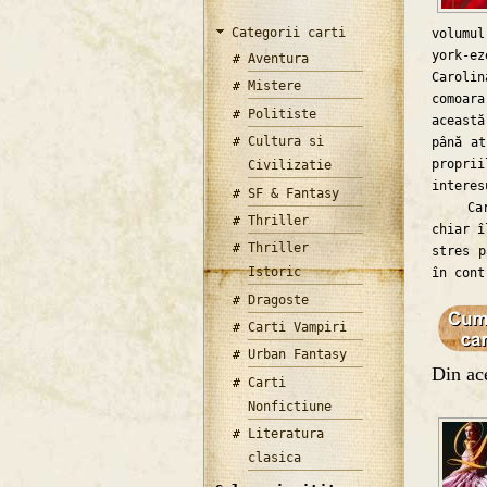
Categorii carti
volumu
york-e
Aventura
Carolin
Mistere
comoar
Politiste
această
Cultura si
până at
propri
Civilizatie
interes
SF & Fantasy
Cartea
Thriller
chiar î
Thriller
stres p
Istoric
în cont
Dragoste
Carti Vampiri
Urban Fantasy
Din ace
Carti
Nonfictiune
Literatura
clasica