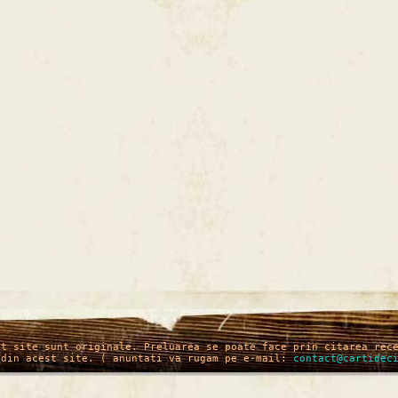
st site sunt originale. Preluarea se poate face prin citarea rec
 din acest site. ( anuntati va rugam pe e-mail:
contact@cartidec