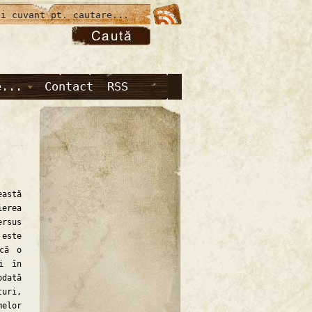
e...
Contact
RSS
eastă
ierea
ersus
 este
 că o
i în
dată
turi,
melor