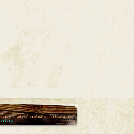
enziei ( adica preluare partiala )
itit.ro
)