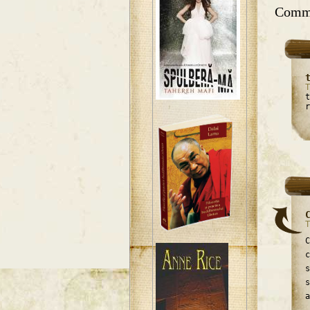
Comm
T
t
r
T
C
c
s
s
a