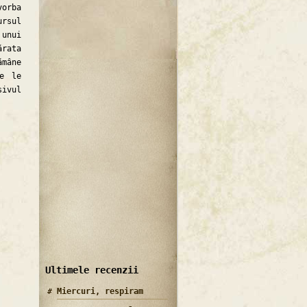
vorba
ursul
 unui
ărata
ămâne
re le
sivul
Ultimele recenzii
Miercuri, respiram