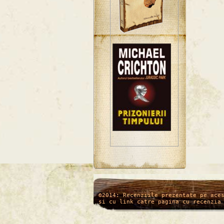
/*
*/
©2014: Recenziile prezentate pe ace
si cu link catre pagina cu recenzia