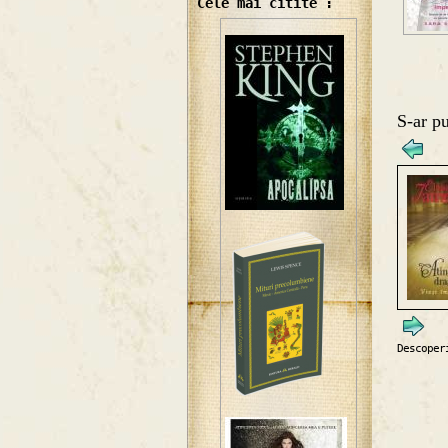
Cele mai citite :
S-ar pu
Descoper