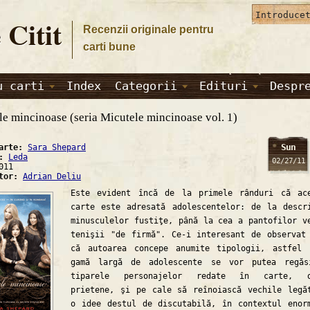
 Citit
Recenzii originale pentru
carti bune
u carti
Index
Categorii
Edituri
Despr
le mincinoase (seria Micutele mincinoase vol. 1)
Sun
carte:
Sara Shepard
a:
Leda
02/27/11
011
ator:
Adrian Deliu
Este evident încă de la primele rânduri că ac
carte este adresată adolescentelor: de la descr
minusculelor fustiţe, până la cea a pantofilor v
tenişii "de firmă". Ce-i interesant de observat
că autoarea concepe anumite tipologii, astfel
gamă largă de adolescente se vor putea regăs
tiparele personajelor redate în carte, o
prietene, şi pe cale să reînoiască vechile legă
o idee destul de discutabilă, în contextul enor