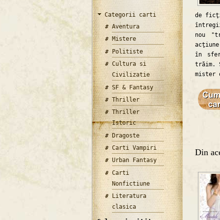
Categorii carti
de ficţ
întregi
Aventura
nou "t
Mistere
acţiune
Politiste
în sfe
Cultura si
trăim. 
mister 
Civilizatie
SF & Fantasy
Thriller
Thriller
Istoric
Dragoste
Carti Vampiri
Din ace
Urban Fantasy
Carti
Nonfictiune
Literatura
clasica