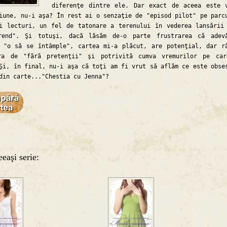
diferenţe dintre ele. Dar exact de aceea este 
iune, nu-i aşa? În rest ai o senzaţie de "episod pilot" pe parc
i lecturi, un fel de tatonare a terenului în vederea lansării
rend". Şi totuşi, dacă lăsăm de-o parte frustrarea că adev
 "o să se întâmple", cartea mi-a plăcut, are potenţial, dar r
ra de "fără pretenţii" şi potrivită cumva vremurilor pe ca
Şi, în final, nu-i aşa că toţi am fi vrut să aflăm ce este obse
din carte..."Chestia cu Jenna"?
eaşi serie: