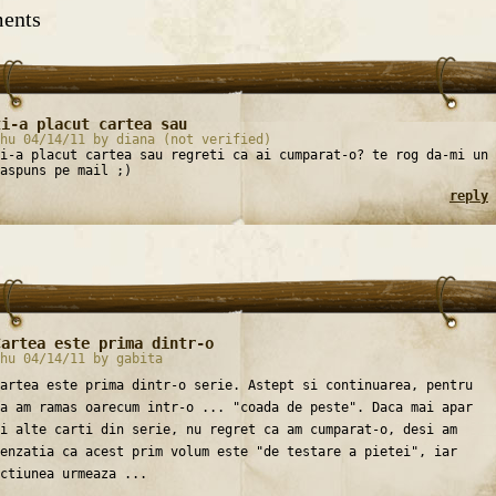
ents
ti-a placut cartea sau
hu 04/14/11 by diana (not verified)
i-a placut cartea sau regreti ca ai cumparat-o? te rog da-mi un
aspuns pe mail ;)
reply
Cartea este prima dintr-o
hu 04/14/11 by gabita
artea este prima dintr-o serie. Astept si continuarea, pentru
a am ramas oarecum intr-o ... "coada de peste". Daca mai apar
i alte carti din serie, nu regret ca am cumparat-o, desi am
enzatia ca acest prim volum este "de testare a pietei", iar
ctiunea urmeaza ...