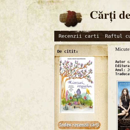
Cărţi de
Recenzii carti
Raftul c
Micute
De citit:
Autor 
Editur
Anul:
2
Traduc