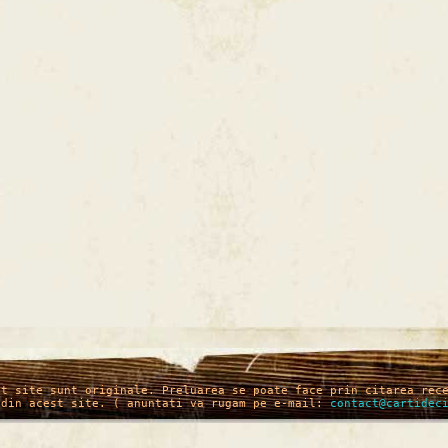
st site sunt originale. Preluarea se poate face prin citarea rec
 din acest site. ( anuntati va rugam pe e-mail:
contact@cartidec