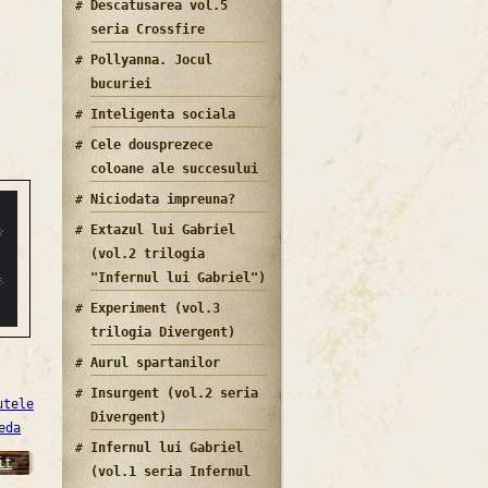
Descatusarea vol.5
seria Crossfire
Pollyanna. Jocul
bucuriei
Inteligenta sociala
Cele dousprezece
coloane ale succesului
Niciodata impreuna?
Extazul lui Gabriel
(vol.2 trilogia
"Infernul lui Gabriel")
Experiment (vol.3
trilogia Divergent)
Aurul spartanilor
Insurgent (vol.2 seria
utele
Divergent)
eda
Infernul lui Gabriel
it
(vol.1 seria Infernul