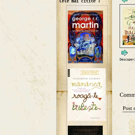
Cele mai citite :
Descoper
Comm
Post