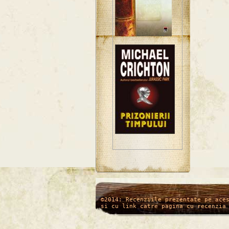
/*
*/
©2014: Recenziile prezentate pe ace
si cu link catre pagina cu recenzia