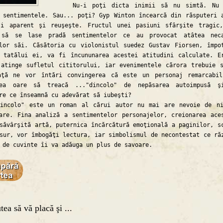
Nu-i poţi dicta inimii să nu simtă. Nu 
 sentimentele. Sau... poţi? Gyp Winton încearcă din răsputeri 
şi aparent şi reuşeşte. Fructul unei pasiuni sfârşite tragic
 să se lase pradă sentimentelor ce au provocat atâtea neca
lor săi. Căsătoria cu violonistul suedez Gustav Fiorsen, împo
 tatălui ei, va fi încununarea acestei atitudini calculate. E
atinge sufletul cititorului, iar evenimentele cărora trebuie 
aţă ne vor întări convingerea că este un personaj remarcabi
ea oare să treacă ..."dincolo" de nepăsarea autoimpusă ş
re ce înseamnă cu adevărat să iubeşti?
lo" este un roman al cărui autor nu mai are nevoie de ni
are. Fina analiză a sentimentelor personajelor, creionarea ace
săvârşită artă, puternica încărcătură emoţională a paginilor, s
sur, vor îmbogăţi lectura, iar simbolismul de necontestat ce ră
 de cuvinte îi va adăuga un plus de savoare.
tea să vă placă şi ...