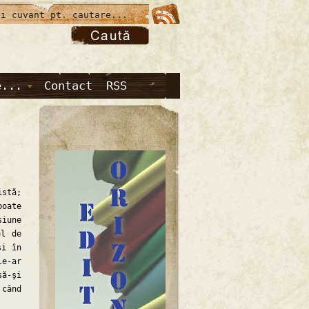
e...
Contact
RSS
stă;
poate
siune
el de
şi în
le-ar
ă-şi
 când