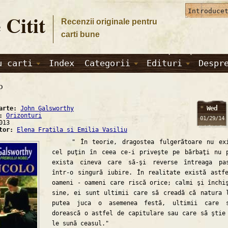
 Citit
Recenzii originale pentru
carti bune
u carti
Index
Categorii
Edituri
Despr
o
Wed
carte:
John Galsworthy
a:
Orizonturi
01/29/14
013
ator:
Elena Fratila si Emilia Vasiliu
" În teorie, dragostea fulgerătoare nu exi
cel puţin în ceea ce-i priveşte pe bărbaţi nu 
exista cineva care să-şi reverse întreaga pa
într-o singură iubire. În realitate există astf
oameni - oameni care riscă orice; calmi şi închi
sine, ei sunt ultimii care să creadă că natura 
putea juca o asemenea festă, ultimii care s
dorească o astfel de capitulare sau care să ştie
le sună ceasul."