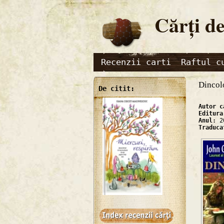
Cărţi de
Recenzii carti
Raftul c
Dincol
De citit:
Autor 
Editur
Anul:
2
Traduc