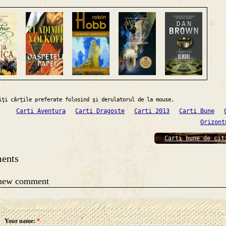
iţi cărţile preferate folosind şi derulatorul de la mouse.
Carti Aventura
Carti Dragoste
Carti 2013
Carti Bune
Orizont
Carti bune de cit
ents
 new comment
Your name:
*