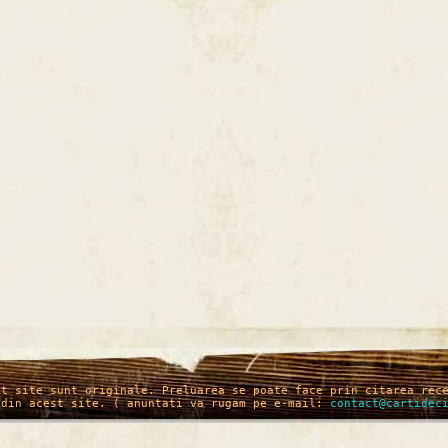
st site sunt originale. Preluarea se poate face prin citarea rec
 din acest site. ( anuntati va rugam pe e-mail:
contact@cartidec