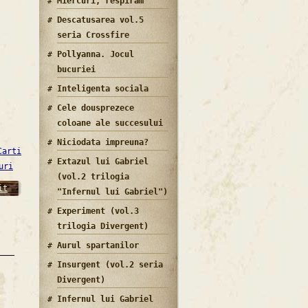
Miercuri, respiram
Descatusarea vol.5
seria Crossfire
Pollyanna. Jocul
bucuriei
Inteligenta sociala
Cele dousprezece
coloane ale succesului
Niciodata impreuna?
Carti
Extazul lui Gabriel
uri
(vol.2 trilogia
it
"Infernul lui Gabriel")
Experiment (vol.3
trilogia Divergent)
Aurul spartanilor
Insurgent (vol.2 seria
Divergent)
Infernul lui Gabriel