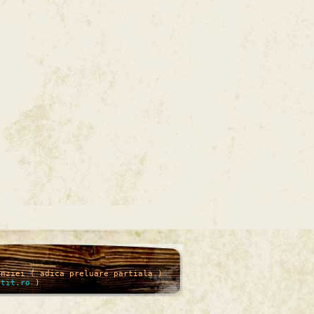
enziei ( adica preluare partiala )
itit.ro
)