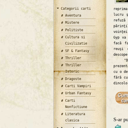
Categorii carti
reprima
lucru 
Aventura
refuză
Mistere
părinţi
Politiste
voinţei
Cultura si
Gyp va 
facă f
Civilizatie
reuşi 
SF & Fantasy
descope
Thriller
"Dinco
Thriller
prezent
Istoric
cu o de
fără cu
Dragoste
dincolo
Carti Vampiri
Urban Fantasy
Carti
Nonfictiune
Literatura
S-ar pu
clasica