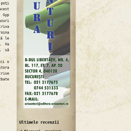
poţi
acest
, Gyp
zuri
triva
roina
să le
l. Va
i să
ci o
stora
crise
zbate
Ultimele recenzii