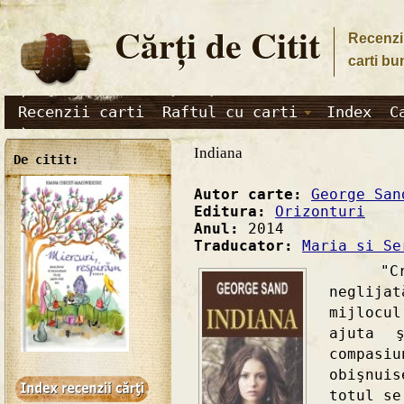
Cărţi de Citit
Recenzii
carti bu
Recenzii carti
Raftul cu carti
Index
C
Indiana
De citit:
Autor carte:
George San
Editura:
Orizonturi
Anul:
2014
Traducator:
Maria si Se
"Cresc
neglij
mijlocul
ajuta 
compasi
obişnuis
totul se