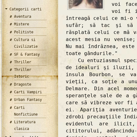
voi fac
Categorii carti
voi fi 
Aventura
întreagă celui ce mi-o 
Mistere
sufăr; să tac şi să 
răsplată celui ce mă v
Politiste
acest mesia nu venise;
Cultura si
Nu mai îndrăznea, este
Civilizatie
toate gândurile."
SF & Fantasy
Cu entuziasmul specif
Thriller
de idealuri şi iluzii,
Thriller
insula Bourbon, se va
Istoric
vieţii, ca soţie a un
Dragoste
Delmare. Din acel mome
Carti Vampiri
speranţele sale de a g
Urban Fantasy
care să vibreze vor fi 
Carti
ei. Apariţia aventuri
Nonfictiune
zdrobi precauţiile Indi
Literatura
evidentul are ilicit
clasica
cititorului, adâncindu