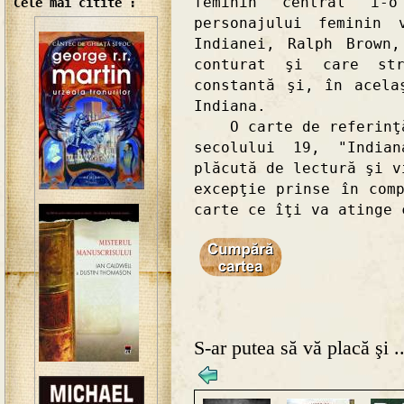
feminin central i-o
Cele mai citite :
personajului feminin 
Indianei, Ralph Brown
conturat şi care st
constantă şi, în acela
Indiana.
O carte de referinţă 
secolului 19, "India
plăcută de lectură şi v
excepţie prinse în com
carte ce îţi va atinge 
S-ar putea să vă placă şi ..