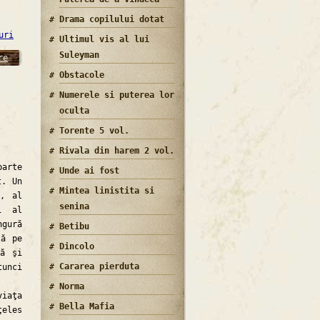
Drama copilului dotat
uri
Ultimul vis al lui
Suleyman
re
Obstacole
Numerele si puterea lor
oculta
Torente 5 vol.
Rivala din harem 2 vol.
arte
Unde ai fost
t. Un
Mintea linistita si
e, al
senina
i al
gură
Betibu
tă pe
Dincolo
tă şi
Cararea pierduta
tunci
Norma
iaţa
Bella Mafia
ţeles