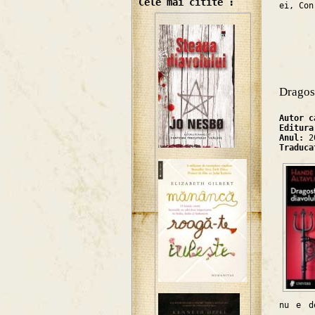
Cele mai citite :
ei, Con
Dragos
Autor 
Editur
Anul:
2
Traduc
nu e d