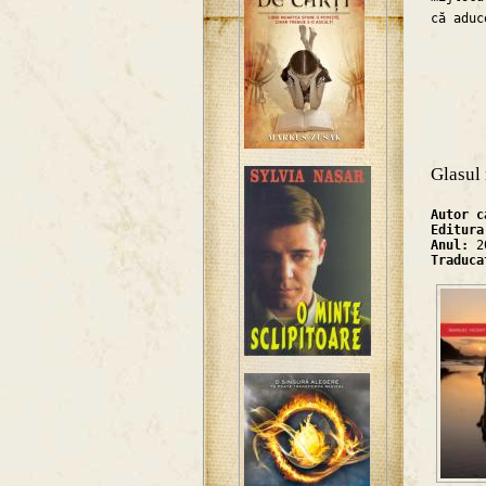
că aduc
Glasul 
Autor 
Editur
Anul:
2
Traduc