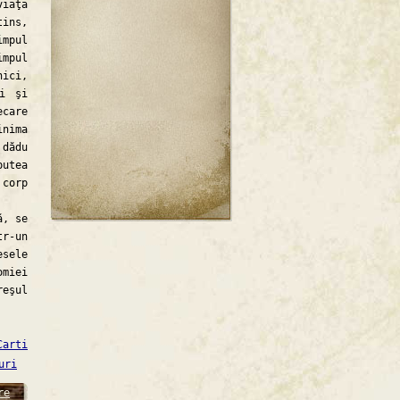
viaţa
tins,
impul
mpul
nici,
ni şi
ecare
inima
 dădu
putea
 corp
ă, se
r-un
esele
omiei
reşul
Carti
uri
re