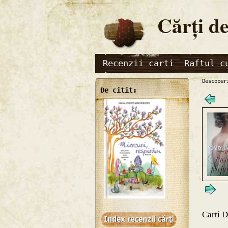
Cărţi de
Recenzii carti
Raftul c
Descoper
De citit:
Carti 