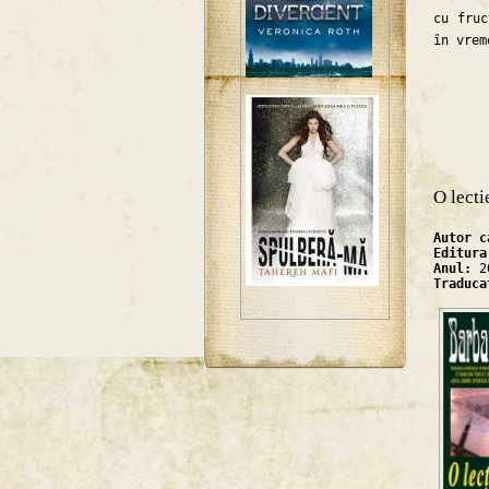
cu fruc
în vrem
O lecti
Autor 
Editur
Anul:
2
Traduc