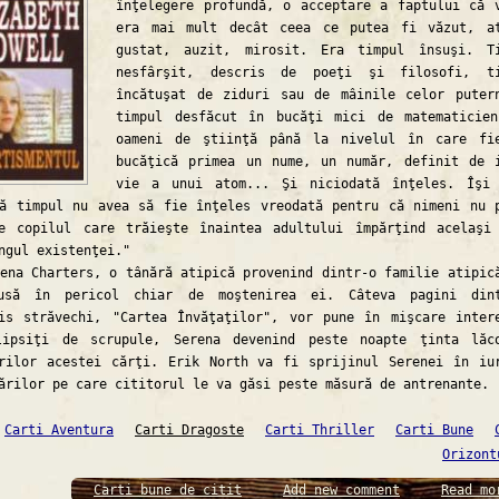
înţelegere profundă, o acceptare a faptului că 
era mai mult decât ceea ce putea fi văzut, a
gustat, auzit, mirosit. Era timpul însuşi. T
nesfârşit, descris de poeţi şi filosofi, ti
încătuşat de ziduri sau de mâinile celor puter
timpul desfăcut în bucăţi mici de matematicie
oameni de ştiinţă până la nivelul în care fi
bucăţică primea un nume, un număr, definit de 
vie a unui atom... Şi niciodată înţeles. Îşi
ă timpul nu avea să fie înţeles vreodată pentru că nimeni nu 
ge copilul care trăieşte înaintea adultului împărţind acelaşi
ngul existenţei."
 Charters, o tânără atipică provenind dintr-o familie atipic
usă în pericol chiar de moştenirea ei. Câteva pagini dint
is străvechi, "Cartea Învăţaţilor", vor pune în mişcare inter
lipsiţi de scrupule, Serena devenind peste noapte ţinta lăc
rilor acestei cărţi. Erik North va fi sprijinul Serenei în iu
ărilor pe care cititorul le va găsi peste măsură de antrenante.
Carti Aventura
Carti Dragoste
Carti Thriller
Carti Bune
Orizont
Carti bune de citit
Add new comment
Read mo