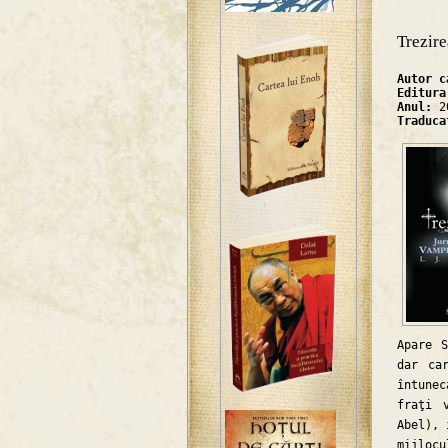
Trezire
Autor 
Editur
Anul:
2
Traduc
Apare 
dar ca
întune
fraţi 
Abel), 
mijlocu