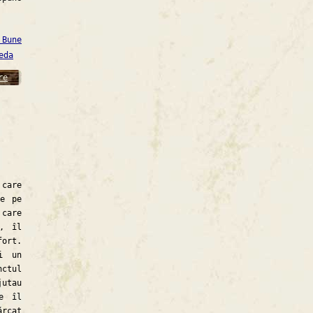
 Bune
eda
re
 care
de pe
 care
, îl
fort.
i un
nctul
utau
re îl
ărcat