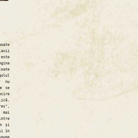
oate
avii
 este
egina
toate
golul
r nu
e se
cire
lică.
res",
, mai
intre
in şi
şi în
spune