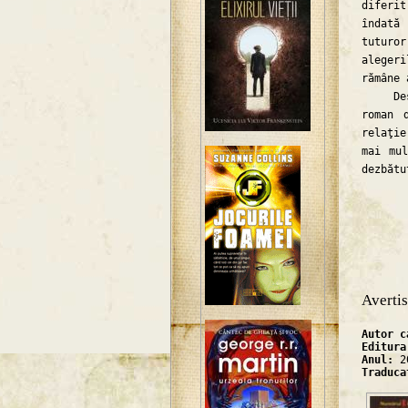
diferi
îndată
tuturor
aleger
rămâne 
Deşi l
roman 
relaţie
mai mul
dezbătu
Averti
Autor 
Editur
Anul:
2
Traduc