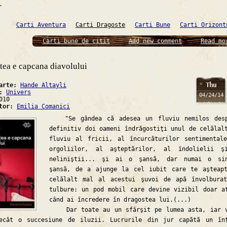
.
Carti Aventura
Carti Dragoste
Carti Bune
Carti Orizont
Carti bune de citit
Add new comment
Read mo
tea e capcana diavolului
Thu
carte:
Hande Altayli
a:
Univers
04/24/14
010
ator:
Emilia Comanici
"Se gândea că adesea un fluviu nemilos desp
definitiv doi oameni îndrăgostiţi unul de celălal
fluviu al fricii, al încurcăturilor sentimental
orgoliilor, al aşteptărilor, al îndolielii ş
neliniştii... şi ai o şansă, dar numai o sin
şansă, de a ajunge la cel iubit care te aşteap
celălalt mal al acestui şuvoi de apă învolbura
tulbure: un pod mobil care devine vizibil doar a
când ai încredere în dragostea lui.(...)
Dar toate au un sfârşit pe lumea asta, iar v
ecât o succesiune de iluzii. Lucrurile din jur capătă un în