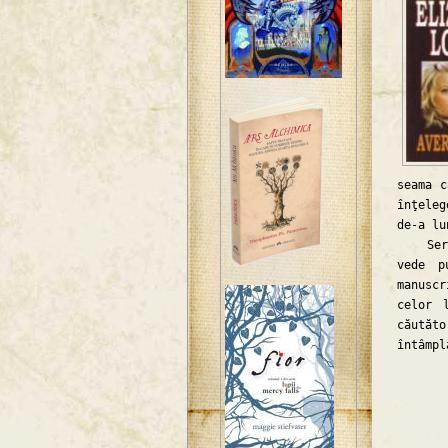
seama c
înţele
de-a lu
Serena
vede p
manuscr
celor 
căutăto
întâmpl