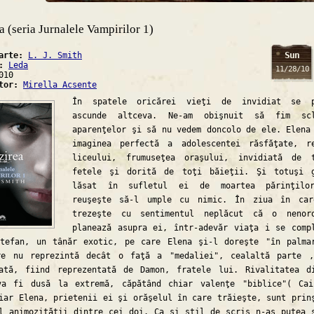
a (seria Jurnalele Vampirilor 1)
Sun
carte:
L. J. Smith
a:
Leda
11/28/10
010
ator:
Mirella Acsente
În spatele oricărei vieţi de invidiat se p
ascunde altceva. Ne-am obişnuit să fim scl
aparenţelor şi să nu vedem doncolo de ele. Elena
imaginea perfectă a adolescentei răsfăţate, r
liceului, frumuseţea oraşului, invidiată de 
fetele şi dorită de toţi băieţii. Şi totuşi 
lăsat în sufletul ei de moartea părinţilo
reuşeşte să-l umple cu nimic. În ziua în car
trezeşte cu sentimentul neplăcut că o nenoro
planează asupra ei, într-adevăr viaţa i se comp
Stefan, un tânăr exotic, pe care Elena şi-l doreşte "în palma
re nu reprezintă decât o faţă a "medaliei", cealaltă parte 
cată, fiind reprezentată de Damon, fratele lui. Rivalitatea d
va fi dusă la extremă, căpătând chiar valenţe "biblice"( Ca
iar Elena, prietenii ei şi orăşelul în care trăieşte, sunt prin
l animozităţii dintre cei doi. Ca şi stil de scris n-aş putea 