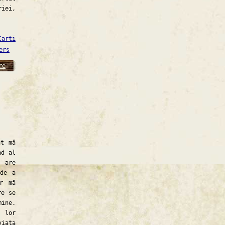
riei,
Carti
ers
re
t mă
nd al
 are
 de a
ar mă
re se
mine.
 lor
iaţa