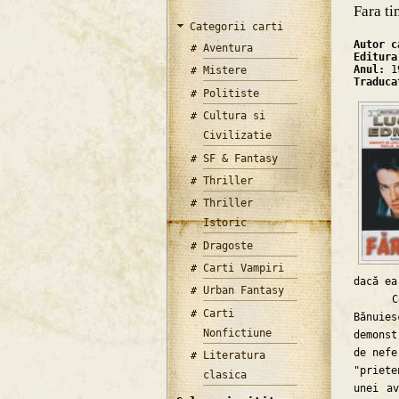
Fara ti
Categorii carti
Autor 
Aventura
Editur
Anul:
1
Mistere
Traduc
Politiste
Cultura si
Civilizatie
SF & Fantasy
Thriller
Thriller
Istoric
Dragoste
Carti Vampiri
dacă ea
Urban Fantasy
Ce ţi-
Carti
Bănuie
Nonfictiune
demonst
de nefe
Literatura
"priet
clasica
unei av