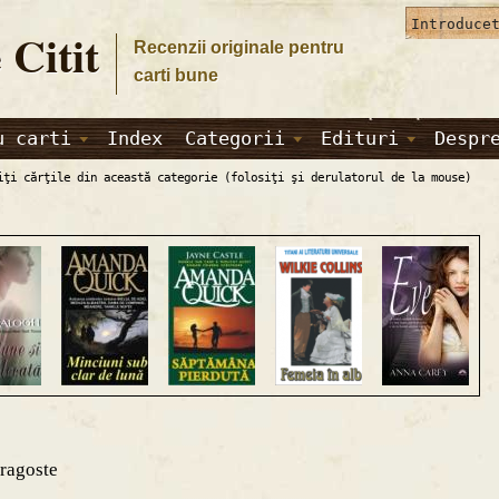
 Citit
Recenzii originale pentru
carti bune
u carti
Index
Categorii
Edituri
Despr
iţi cărţile din această categorie (folosiţi şi derulatorul de la mouse)
Dragoste