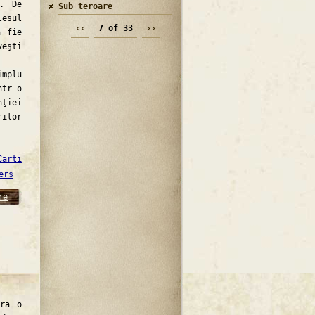
u. De
Sub teroare
lesul
‹‹
7 of 33
››
ă fie
veşti
mplu
ntr-o
nţiei
rilor
Carti
ers
re
ra o