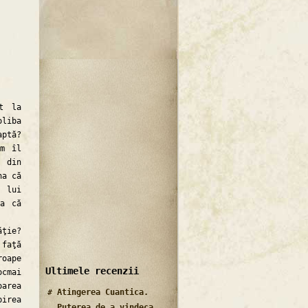
t la
oliba
aptă?
um îl
 din
na că
 lui
ia că
ţie?
faţă
roape
Ultimele recenzii
ocmai
oarea
Atingerea Cuantica.
birea
Puterea de a vindeca