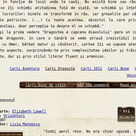
t în funcţie de locul unde le cauţi. Nu există bine sau ră
 ce îţi schimbi atitudinea faţă de viaţă, se schimbă şi înţe
 lucrurilor: binele se transformă în rău, iar greşelile par s
ile potrivite. (...) Cu toate acestea, obiectul la care pri
acelaşi, doar percepţia ta despre el se schimbă."
a prima vedere "Dragostea e capcana diavolului" pare un si
de dragoste, în care o tânără se vede atrasă irezistibil î
 cu Omer, bărbat matur şi căsătorit, cartea îţi va supune ate
te aspecte, surprinzându-te prin complexitatea ideilor şi trăi
te, dar şi prin stilul literar fluent şi armonios.
Carti Aventura
Carti Dragoste
Carti 2011
Carti Bune
Univ
Carti bune de citit
Add new comment
Read mo
smentul
Fri
carte:
Elizabeth Lowell
a:
Orizonturi
01/24/14
007
ator:
Liviu Mateescu
"Simţi aerul rece. Nu era chiar spaimă. E