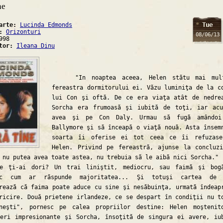
ne
Tue
carte:
Lucinda Edmonds
a:
Orizonturi
08/06/13
998
ator:
Ileana Dinu
"In noaptea aceea, Helen stătu mai mul
fereastra dormitorului ei. Văzu luminiţa de la c
lui Con şi oftă. De ce era viaţa atât de nedre
Sorcha era frumoasă şi iubită de toţi, iar ac
avea şi pe Con Daly. Urmau să fugă amândoi
Ballymore şi să înceapă o viaţă nouă. Asta însem
soarta îi oferise ei tot ceea ce îi refuzase
Helen. Privind pe fereastră, ajunse la concluz
 nu putea avea toate astea, nu trebuia să le aibă nici Sorcha."
ai dori? Un trai liniştit, mediocru, sau faimă şi bogă
sc cum ar răspunde majoritatea... Şi totuşi cartea de 
rează că faima poate aduce cu sine şi nesăbuinţa, urmată îndeap
ricire. Două prietene irlandeze, ce se despart în condiţii nu t
eneşti", pornesc pe calea propriilor destine: Helen moştenit
eri impresionante şi Sorcha, însoţită de singura ei avere, iu