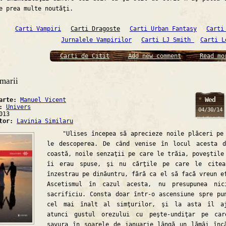
e prea multe noutăţi.
Carti Vampiri
Carti Dragoste
Carti Urban Fantasy
Carti
Jurnalele Vampirilor
Carti LJ Smith
Carti L
Carti de Citit
Add new comment
Read mo
marii
Wed
carte:
Manuel Vicent
a:
Univers
04/30/14
013
ator:
Lavinia Similaru
"Ulises începea să aprecieze noile plăceri pe
le descoperea. De când venise în locul acesta 
coastă, noile senzaţii pe care le trăia, poveştile
îi erau spuse, şi nu cărţile pe care le citea
înzestrau pe dinăuntru, fără ca el să facă vreun e
Ascetismul în cazul acesta, nu presupunea nic
sacrificiu. Consta doar într-o ascensiune spre pu
cel mai înalt al simţurilor, şi la asta îl aj
atunci gustul orezului cu peşte-undiţar pe ca
savura în soarele de ianuarie lângă un lămâi înc