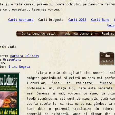
te şi o fată care-l privea cu coada ochiului pe deasupra farfu
e ce proprietarul tavernei vorbea."
Carti Aventura
Carti Dragoste
Carti 2013
Carti Bune
Univ
Carti bune de citit
Add new comment
Read mo
e de viata
Thu
carte:
Barbara Delinsky
a:
Orizonturi
10/17/13
005
ator:
Irina Negrea
"Viaţa e atât de agitată aici uneori, încâ
amăgesc gândindu-mă că există un sens mai profu
lucrurilor, însă, în realitate, fiecare
problemele lui, viaţa lui, care este separată
mea. Oamenii mă văd, vorbesc cu mine, ba chi
laudă spunându-mi cât sunt de minunată, după ca
duc la casele lor şi nici nu se mai gândesc la 
Sunt doar o prezenţă trecătoare în schema
generală de existenţă. Apar şi dispar din v