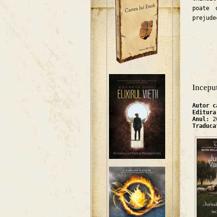
poate 
prejude
Inceput
Autor 
Editur
Anul:
2
Traduc