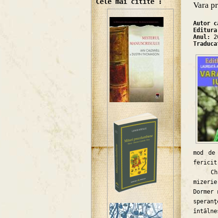
Cele mai citite :
Vara pr
Autor 
Editur
Anul:
2
Traduc
mod de
fericit
Charit
mizerie
Dormer 
speran
întâln