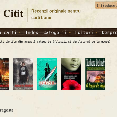
 Citit
Recenzii originale pentru
carti bune
u carti
Index
Categorii
Edituri
Despr
iţi cărţile din această categorie (folosiţi şi derulatorul de la mouse)
Dragoste