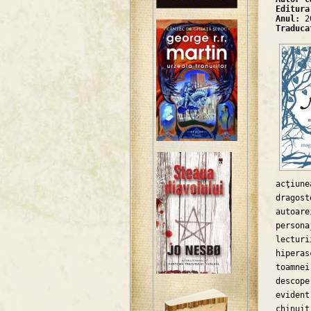
Editur
Anul:
2
Traduc
acţiun
dragost
autoar
persona
lectur
hipera
toamne
descop
eviden
chinuit