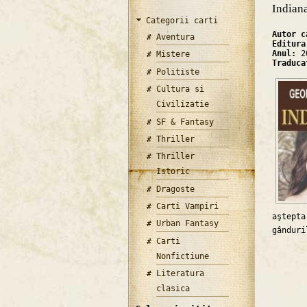
Indian
Categorii carti
Autor 
Aventura
Editur
Anul:
2
Mistere
Traduc
Politiste
Cultura si
Civilizatie
SF & Fantasy
Thriller
Thriller
Istoric
Dragoste
Carti Vampiri
aştept
Urban Fantasy
gânduri
Carti
Nonfictiune
Literatura
clasica