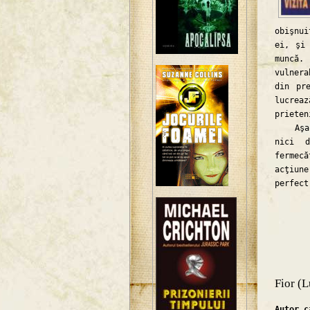
obişnui
ei, şi
muncă.
vulnera
din pr
lucrea
prieten
Aşa cu
nici d
fermec
acţiun
perfect
Fior (L
Autor 