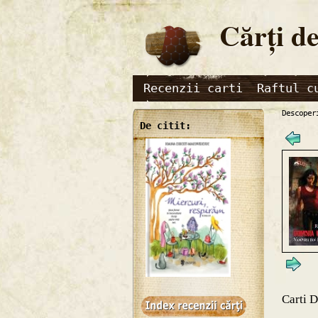
Cărţi de
Recenzii carti
Raftul c
Descoper
De citit:
Carti 