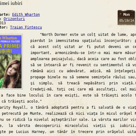
imei iubiri
Mon
carte:
Edith Wharton
a:
Orizonturi
05/19/14
013
ator:
Traian Fintescu
"North Dormer este un colţ uitat de lume, ap
pierdut în imensitatea spaţiului înconjurător; 
că acest colţ uitat ar fi putut deveni un ce
important, armonizându-se într-o mai mare măsu
amploarea peisajului, dacă aceia care au fost obl
să se întoarcă ar fi revenit cu sentimentul că v
rămână aici cu adevărat, adică, mă înţelegeţ
propage binele nu să semene seminţele răului sau
şi simplu, să treacă nepăsători prin viaţă.(
Credeţi-mă, toţi cei care mă ascultaţi, cel ma
 a face bine locului în care exişti, este să trăieşti acolo 
 că trăieşti acolo."
y Royall, o tânără adoptată pentru a fi salvată de o viaţ
 petrecută pe Munte, realizează că nici viaţa în micul orăşel 
nu se ridică la nivelul aşteptărilor sale. La vârsta marilor vi
ţe, la vârsta descoperirii miracolului vieţii şi iubirii
eşte pe Lucius Harney, un tânăr în trecere prin orăşelul uit