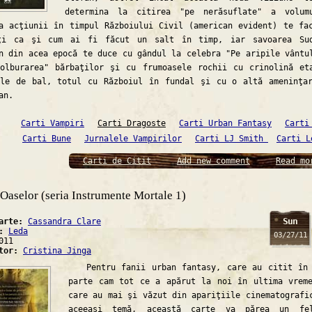
determina la citirea "pe nerăsuflate" a volum
a acţiunii în timpul Războiului Civil (american evident) te fa
ţi ca şi cum ai fi făcut un salt în timp, iar savoarea Sud
n din acea epocă te duce cu gândul la celebra "Pe aripile vântu
olburarea" bărbaţilor şi cu frumoasele rochii cu crinolină et
ile de bal, totul cu Războiul în fundal şi cu o altă ameninţa
an.
Carti Vampiri
Carti Dragoste
Carti Urban Fantasy
Carti
Carti Bune
Jurnalele Vampirilor
Carti LJ Smith
Carti L
Carti de Citit
Add new comment
Read mo
Oaselor (seria Instrumente Mortale 1)
Sun
carte:
Cassandra Clare
a:
Leda
03/27/11
011
ator:
Cristina Jinga
Pentru fanii urban fantasy, care au citit în 
parte cam tot ce a apărut la noi în ultima vrem
care au mai şi văzut din apariţiile cinematografi
aceeaşi temă, această carte va părea un fe