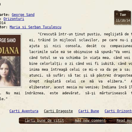
a
Tue
carte:
George Sand
a:
Orizonturi
11/18/14
014
ator:
Maria si Serban Tuculescu
"Crescută într-un ţinut pustiu, neglijată de 
ei, trăind în mijlocul sclavilor, pe care nu-i 
ajuta şi nici consola, decât cu compasiune
lacrimile sale ea se obişnuise să spună:"Va veni
când totul se va schimba în viaţa mea, când voi
bine celorlalţi; o zi când voi fi iubită, când v
inima mea întreagă celui ce mi-o va da pe a sa;
atunci, să sufăr; să tac şi să păstrez dragoste
drept răsplată celui ce mă va elibera." A
eliberator, acest mesia nu venise; Indiana încă î
a. Nu mai îndrăznea, este adevărat, să-şi mărturisească t
le."
Carti Aventura
Carti Dragoste
Carti Bune
Carti Orizont
Carti bune de citit
Add new comment
Read mo