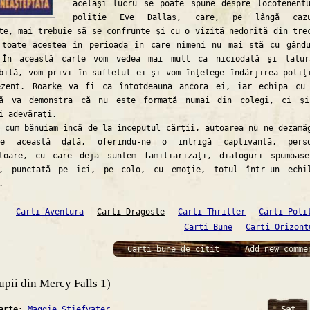
acelaşi lucru se poate spune despre locotenent
poliţie Eve Dallas, care, pe lângă cazu
te, mai trebuie să se confrunte şi cu o vizită nedorită din tre
 toate acestea în perioada în care nimeni nu mai stă cu gând
 În această carte vom vedea mai mult ca niciodată şi latur
bilă, vom privi în sufletul ei şi vom înţelege îndârjirea poliţ
ezent. Roarke va fi ca întotdeauna ancora ei, iar echipa cu
ză va demonstra că nu este formată numai din colegi, ci şi
i adevăraţi.
m bănuiam încă de la începutul cărţii, autoarea nu ne dezamă
e această dată, oferindu-ne o intrigă captivantă, perso
ătoare, cu care deja suntem familiarizaţi, dialoguri spumoas
e, punctată pe ici, pe colo, cu emoţie, totul într-un echi
.
Carti Aventura
Carti Dragoste
Carti Thriller
Carti Poli
Carti Bune
Carti Orizont
Carti bune de citit
Add new comme
upii din Mercy Falls 1)
Sat
carte:
Maggie Stiefvater