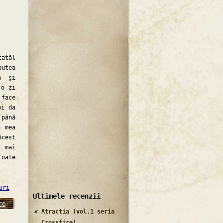
tatăl
putea
a şi
 o zi
 face
oi da
 până
a mea
cest
l mai
oate
uri
Ultimele recenzii
re
Atractia (vol.1 seria
Crossfire)