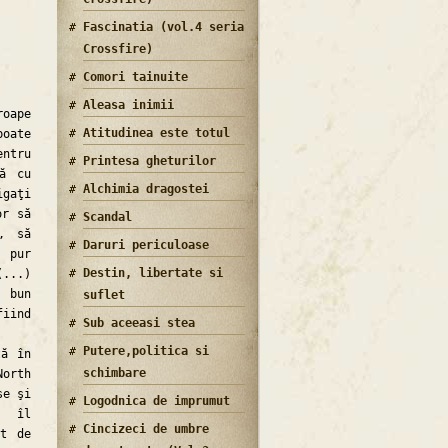
Fascinatia (vol.4 seria
Crossfire)
Comori tainuite
Aleasa inimii
roape
Atitudinea este totul
poate
ntru
Printesa gheturilor
ră cu
Alchimia dragostei
igaţi
or să
Scandal
i, să
Daruri periculoase
, pur
Destin, libertate si
...)
i bun
suflet
fiind
Sub aceeasi stea
Putere,politica si
ă în
schimbare
North
se şi
Logodnica de imprumut
, îl
Cincizeci de umbre
at de