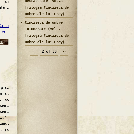
descatusate (Vol.3
a lui
Trilogia Cincizeci de
ate a
umbre ale lui Grey)
Cincizeci de umbre
Carti
intunecate (Vol.2
uri
Trilogia Cincizeci de
re
umbre ale lui Grey)
‹‹
2 of 33
››
prea
erie,
l de
eauna
eauna
i."
unul
ă, nu