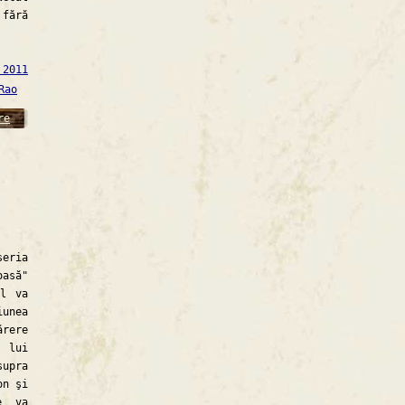
fără
 2011
Rao
re
eria
oasă"
îl va
iunea
rere
 lui
upra
on şi
e va