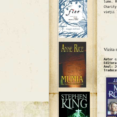
lume. 
Charity
vieţii 
Vizita 
Autor 
Editur
Anul:
2
Traduc