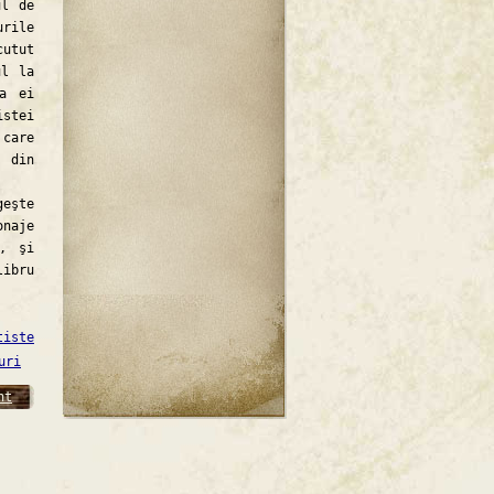
ul de
rile
cutut
ul la
a ei
istei
 care
 din
geşte
naje
e, şi
libru
tiste
uri
nt