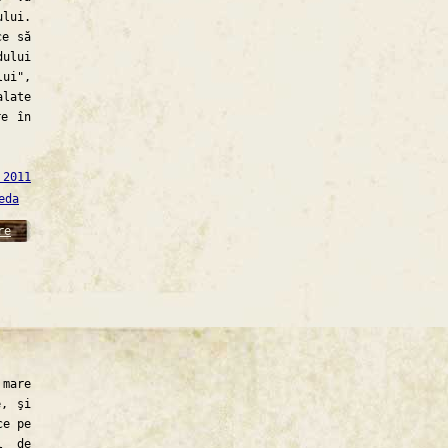
ului.
ce să
ului
lui",
alate
re în
 2011
eda
re
mare
e, şi
ce pe
l de