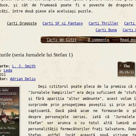
duce, şi cât de frumoasă poate fi o poveste de dragoste 
căţi, între două piese ale aceluiaşi puzzle.
Carti Dragoste
Carti SF si Fantasy
Carti Thriller
Carti
Carti Bune
Carti 
Carti de Citit
4 comments
Read mo
urile (seria Jurnalele lui Stefan 1)
Thu
carte:
L. J. Smith
a:
Leda
05/26/11
011
ator:
Adrian Deliu
Deşi cititorul poate pleca de la premisa că s
"Jurnalele Vampirilor" era deja suficient de "stuf
şi fără apariţia "altor amănunte", acest volum 
surprinde prin prospeţimea poveştii şi prin acţ
captivantă. Dacă până acum ne formaserăm o pă
despre personajele seriei, iată că "Jurnalele
Stefan" vor arunca o cu totul altă lumină as
personalităţii fermecătorilor fraţi Salvatore, Dam
Stefan, astfel încât această nouă viziune t