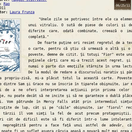
a:
Rao
06/25/11
011
ator:
Laura Frunza
"Unele zile se potrivesc între ele ca elemen
unui vitraliu. O sută de piese de culori şi d
diferite care, odată combinate, creează o ima
completă."
De foarte puţine ori resimt regretul de a ter
o carte, pentru că ştiu că urmează o altă şi o
poveste, demne de citit. Şi totuşi "Fior" este un
puţinele cărţi care mi-a trezit acest regret, şi
numai o parte din emoţiile stârnite în urma lect
De la modul de redare a discursului narativ şi pâ
ea propriu-zisă, mi-a plăcut totul la această carte. Povest
e dintre Sam şi Grace nu se înscrie în tiparele obişnuite, iar 
ei de a ne oferi interpretarea acţiunii prin prisma celor 
je, nu poate decât să ne incite şi să ne garanteze o dublă plăc
ii. Vom pătrunde în Mercy Falls atât prin intermediul simţu
scuţite de lup, cât şi pe "căile" obişnuite, iar "fiorul" re
i târzii îl vom simţi la fel de acut precum protagoniştii.
eri cât de dificil este să fi diferit într-o lume intoleran
t nepregătită pentru a face faţă unui astfel de adevăr, câ
 poate fi un suflet asupra căruia apasă o povară mult mai grea 