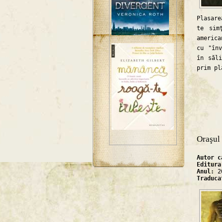
Plasare
te sim
america
cu "înv
în săl
prim pl
Oraşul 
Autor 
Editur
Anul:
2
Traduc