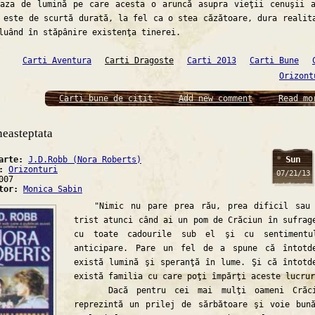
Raza de lumină pe care acesta o aruncă asupra vieţii cenuşii 
 este de scurtă durată, la fel ca o stea căzătoare, dura realit
luând în stăpânire existenţa tinerei.
Carti Aventura
Carti Dragoste
Carti 2013
Carti Bune
Orizont
Carti bune de citit
Add new comment
Read mo
neasteptata
Sun
carte:
J.D.Robb (Nora Roberts)
a:
Orizonturi
07/21/13
007
ator:
Monica Sabin
"Nimic nu pare prea rău, prea dificil sau 
trist atunci când ai un pom de Crăciun în sufrag
cu toate cadourile sub el şi cu sentimentu
anticipare. Pare un fel de a spune că întotd
există lumină şi speranţă în lume. Şi că întotd
există familia cu care poţi împărţi aceste lucrur
Dacă pentru cei mai mulţi oameni Crăci
reprezintă un prilej de sărbătoare şi voie bun