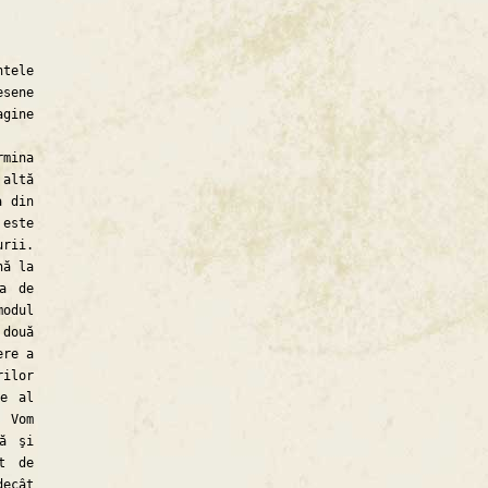
tele
esene
gine
mina
 altă
a din
 este
urii.
nă la
ea de
modul
două
ere a
rilor
ce al
 Vom
tă şi
t de
decât