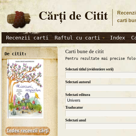
Cărţi de Citit
Recenzii
carti bu
Recenzii carti
Raftul cu carti
Index
C
Carti bune de citit
De citit:
Pentru rezultate mai precise folo
Selectati titlul (evidentiere serii)
Selectati autorul
Selectati editura
Traducator
Selectati anul