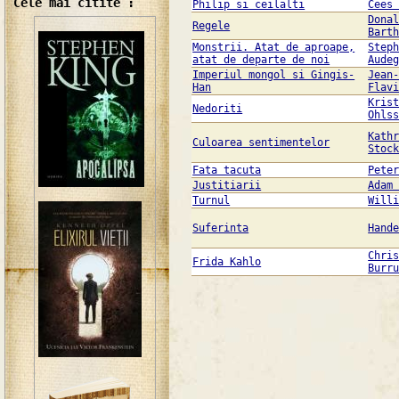
Cele mai citite :
Philip si ceilalti
Cees
Dona
Regele
Bart
Monstrii. Atat de aproape,
Step
atat de departe de noi
Aude
Imperiul mongol si Gingis-
Jean
Han
Flav
Kris
Nedoriti
Ohls
Kath
Culoarea sentimentelor
Stoc
Fata tacuta
Pete
Justitiarii
Adam
Turnul
Will
Suferinta
Hand
Chri
Frida Kahlo
Burr