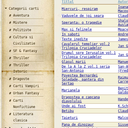
Titlul
Auto
Ioan
Categorii carti
Miercuri, respiram
Maco
Aventura
Vaduvele de joi seara
Clau
Shal
Mistere
Speranta: o tragedie
Ausl
Max si felinele
Moac
Politiste
In saboti
Andr
Cultura si
Texte inedite
Jame
Civilizatie
Cavalerul templier vol.2
Jan 
Trilogia Cruciadelor
SF & Fantasy
Drumul spre Ierusalim vol.1
Jan 
Trilogia Cruciadelor
Thriller
Glasul marii
Manu
Thriller
De la A la Z vol.1 seria
San-
San-Antonio
(Fre
Istoric
Povestea Bernardei
Raim
Dragoste
Soledade, pantera din
Carr
Sertao
Carti Vampiri
Beni
Marianela
Gald
Urban Fantasy
Dragostea e capcana
Hand
Carti
diavolului
Unde ai fost
K.Sc
Nonfictiune
Betibu
Clau
Literatura
Taieturi
Malc
clasica
Pana de dinozaur
Siss