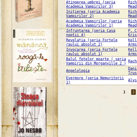
Atingerea umbrei (seria
Rich
Academia Vampirilor 3)
Mead
Iniţierea (seria Academia
Rich
Vampirilor 2)
Mead
Academia Vampirilor (seria
Rich
Academia Vampirilor 1)
Mead
Infruntarea (seria Casa
P. C
noptii 4)
Kris
Revelaţia (seria Fortele
Kell
raului absolut 2)
Arms
Invocarea (seria Fortele
Kell
raului absolut 1)
Arms
Balul fetelor moarte ( seria
Rach
Vampirii din Morganville 2 )
Dani
Angelologia
Trus
Evermore (seria Nemuritorii
Alys
1)
1
2