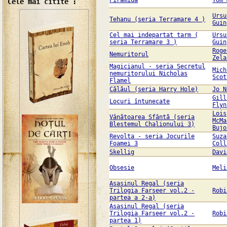
Piramida
Tom 
Cele mai citite :
Ursu
Tehanu (seria Terramare 4 )
Guin
Cel mai indepartat tarm (
Ursu
seria Terramare 3 )
Guin
Roge
Nemuritorul
Zela
Magicianul - seria Secretul
Mich
nemuritorului Nicholas
Scot
Flamel
Călăul (seria Harry Hole)
Jo N
Gill
Locuri întunecate
Flyn
Lois
Vânătoarea Sfântă (seria
McMa
Blestemul Chalionului 3)
Bujo
Revolta - seria Jocurile
Suza
Foamei 3
Coll
Skellig
Davi
Obsesie
Meli
Asasinul Regal (seria
Trilogia Farseer vol.2 -
Robi
partea a 2-a)
Asasinul Regal (seria
Trilogia Farseer vol.2 -
Robi
partea 1)