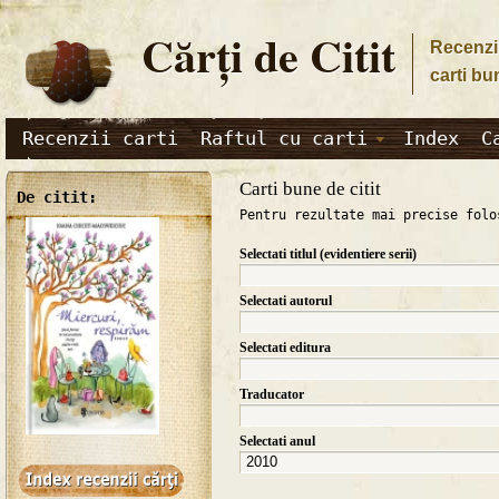
Cărţi de Citit
Recenzii
carti bu
Recenzii carti
Raftul cu carti
Index
C
Carti bune de citit
De citit:
Pentru rezultate mai precise folo
Selectati titlul (evidentiere serii)
Selectati autorul
Selectati editura
Traducator
Selectati anul