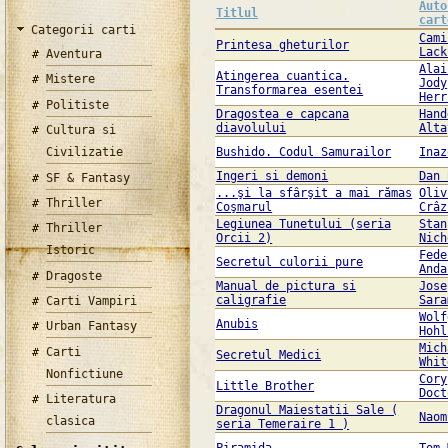
Auto
Titlul
cart
Categorii carti
Cami
Printesa gheturilor
Lack
Aventura
Alai
Atingerea cuantica.
Mistere
Jody
Transformarea esentei
Herr
Politiste
Dragostea e capcana
Hand
diavolului
Alta
Cultura si
Civilizatie
Bushido. Codul Samurailor
Inaz
Ingeri si demoni
Dan 
SF & Fantasy
...şi la sfârşit a mai rămas
Oliv
Thriller
Coşmarul
Crâz
Legiunea Tunetului (seria
Stan
Thriller
Orcii 2)
Nich
Istoric
Fede
Secretul culorii pure
Anda
Dragoste
Manual de pictura si
Jose
caligrafie
Sara
Carti Vampiri
Wolf
Anubis
Urban Fantasy
Hohl
Mich
Carti
Secretul Medici
Whit
Nonfictiune
Cory
Little Brother
Doct
Literatura
Dragonul Maiestatii Sale (
Naom
clasica
seria Temeraire 1 )