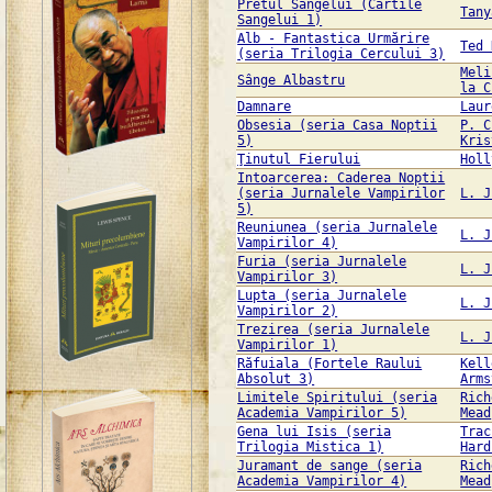
Pretul Sangelui (Cartile
Tany
Sangelui 1)
Alb - Fantastica Urmărire
Ted 
(seria Trilogia Cercului 3)
Meli
Sânge Albastru
la C
Damnare
Laur
Obsesia (seria Casa Noptii
P. C
5)
Kris
Ţinutul Fierului
Holl
Intoarcerea: Caderea Noptii
(seria Jurnalele Vampirilor
L. J
5)
Reuniunea (seria Jurnalele
L. J
Vampirilor 4)
Furia (seria Jurnalele
L. J
Vampirilor 3)
Lupta (seria Jurnalele
L. J
Vampirilor 2)
Trezirea (seria Jurnalele
L. J
Vampirilor 1)
Răfuiala (Fortele Raului
Kell
Absolut 3)
Arms
Limitele Spiritului (seria
Rich
Academia Vampirilor 5)
Mead
Gena lui Isis (seria
Trac
Trilogia Mistica 1)
Hard
Juramant de sange (seria
Rich
Academia Vampirilor 4)
Mead