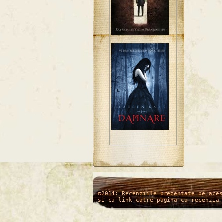
/*
*/
©2014: Recenziile prezentate pe ace
si cu link catre pagina cu recenzia