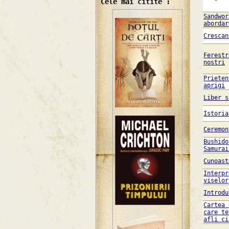
Cele mai citite :
Sandwor
abordar
Crescan
Ferestr
nostri
Prieten
aprigi
Liber s
Istoria
Ceremon
Bushido
Samurai
Cunoast
Interpr
viselor
Introdu
Cartea 
care te
afli ci