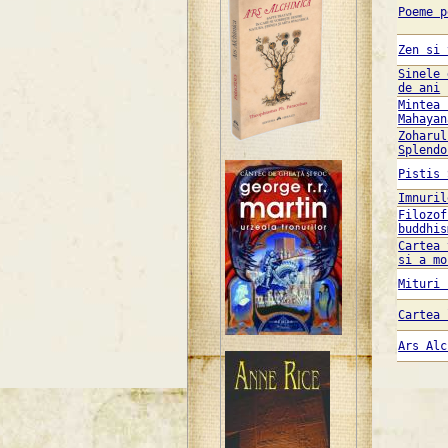
Poeme p
Zen si 
Sinele 
de ani
Mintea 
Mahayan
Zoharul
Splendo
Pistis 
Imnuril
Filozof
buddhis
Cartea 
si a mo
Mituri 
Cartea 
Ars Alc