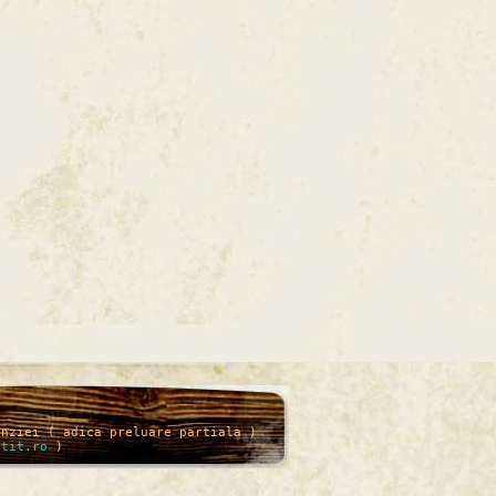
enziei ( adica preluare partiala )
itit.ro
)