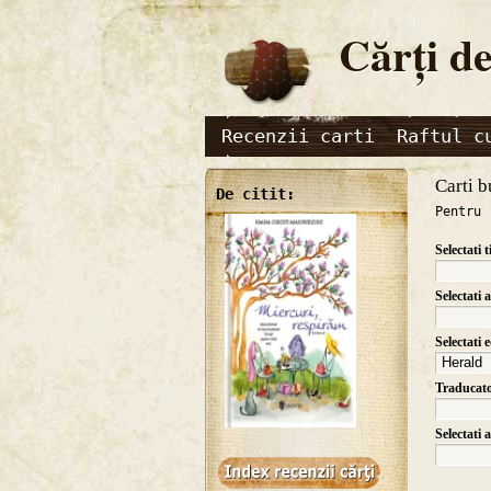
Cărţi de
Recenzii carti
Raftul c
Carti b
De citit:
Pentru 
Selectati t
Selectati 
Selectati 
Traducat
Selectati 