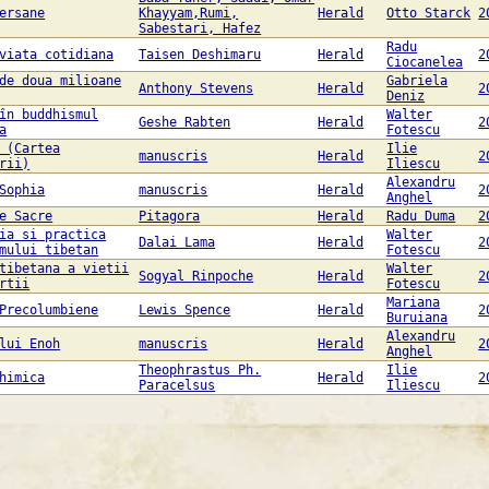
ersane
Khayyam,Rumi,
Herald
Otto Starck
2
Sabestari, Hafez
Radu
viata cotidiana
Taisen Deshimaru
Herald
2
Ciocanelea
de doua milioane
Gabriela
Anthony Stevens
Herald
2
Deniz
în buddhismul
Walter
Geshe Rabten
Herald
2
a
Fotescu
 (Cartea
Ilie
manuscris
Herald
2
rii)
Iliescu
Alexandru
Sophia
manuscris
Herald
2
Anghel
e Sacre
Pitagora
Herald
Radu Duma
2
ia si practica
Walter
Dalai Lama
Herald
2
mului tibetan
Fotescu
tibetana a vietii
Walter
Sogyal Rinpoche
Herald
2
rtii
Fotescu
Mariana
Precolumbiene
Lewis Spence
Herald
2
Buruiana
Alexandru
lui Enoh
manuscris
Herald
2
Anghel
Theophrastus Ph.
Ilie
himica
Herald
2
Paracelsus
Iliescu