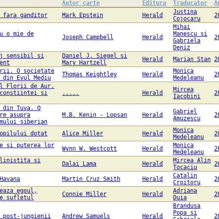
Autor carte
Editura
Traducator
A
Justina
 fara ganditor
Mark Epstein
Herald
2
Cojocaru
Mihai
u o mie de
Manescu si
Joseph Campbell
Herald
2
Gabriela
Deniz
j sensibil si
Daniel J. Siegel si
Herald
Marian Stan
2
ent
Mary Hartzell
rii. O societate
Monica
Thomas Keightley
Herald
2
 din Evul Mediu
Medeleanu
l Florii de Aur.
Mircea
constiintei si
.....
Herald
2
Iacobini
 din Tuva. O
Gabriel
re asupra
M.B. Kenin - Lopsan
Herald
2
Amuzescu
mului siberian
Monica
opilului dotat
Alice Miller
Herald
2
Medeleanu
e si puterea lor
Monica
Wynn W. Westcott
Herald
2
Medeleanu
linistita si
Mircea Alin
Dalai Lama
Herald
2
Tocaciu
Catalin
Havana
Martin Cruz Smith
Herald
2
Croitoru
eaza egoul,
Adriana
Connie Miller
Herald
2
e sufletul
Duia
Brandusa
Popa si
 post-jungienii
Andrew Samuels
Herald
2