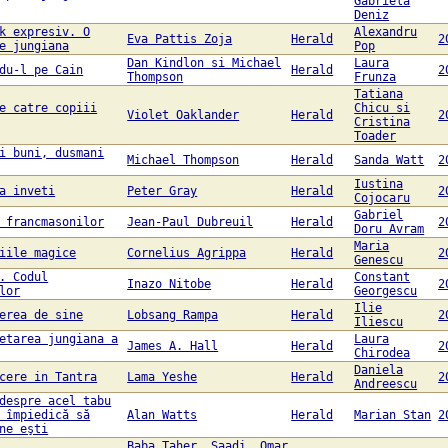
Gabriela
Deniz
k expresiv. O
Alexandru
Eva Pattis Zoja
Herald
2
e jungiana
Pop
Dan Kindlon si Michael
Laura
du-l pe Cain
Herald
2
Thompson
Frunza
Tatiana
e catre copiii
Chicu si
Violet Oaklander
Herald
2
Cristina
Toader
i buni, dusmani
Michael Thompson
Herald
Sanda Watt
2
Iustina
a inveti
Peter Gray
Herald
2
Cojocaru
Gabriel
 francmasonilor
Jean-Paul Dubreuil
Herald
2
Doru Avram
Maria
iile magice
Cornelius Agrippa
Herald
2
Genescu
. Codul
Constant
Inazo Nitobe
Herald
2
lor
Georgescu
Ilie
erea de sine
Lobsang Rampa
Herald
2
Iliescu
etarea jungiana a
Laura
James A. Hall
Herald
2
Chirodea
Daniela
cere in Tantra
Lama Yeshe
Herald
2
Andreescu
despre acel tabu
 împiedică să
Alan Watts
Herald
Marian Stan
2
ne eşti
Baba Taher, Saadi, Omar