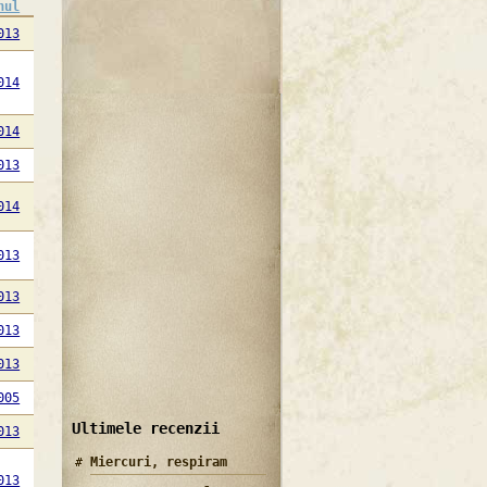
nul
013
014
014
013
014
013
013
013
013
005
Ultimele recenzii
013
Miercuri, respiram
013