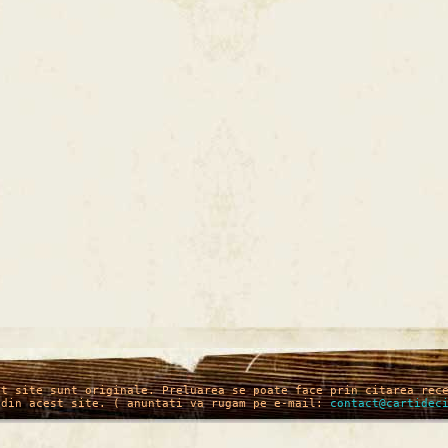
st site sunt originale. Preluarea se poate face prin citarea rec
 din acest site. ( anuntati va rugam pe e-mail:
contact@cartidec