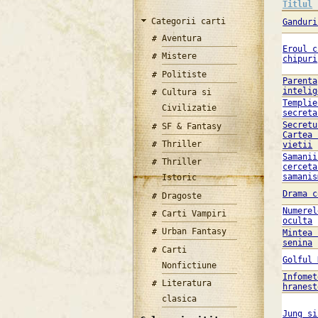
Titlul
Categorii carti
Ganduri
Aventura
Eroul c
Mistere
chipuri
Politiste
Parenta
intelig
Cultura si
Templie
Civilizatie
secreta
Secretu
SF & Fantasy
Cartea 
Thriller
vietii
Samanii
Thriller
cerceta
samanis
Istoric
Drama c
Dragoste
Numerel
Carti Vampiri
oculta
Urban Fantasy
Mintea 
senina
Carti
Golful 
Nonfictiune
Infomet
Literatura
hranest
clasica
Jung si