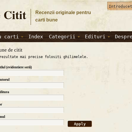
 Citit
Recenzii originale pentru
carti bune
u carti
Index
Categorii
Edituri
Despr
une de citit
rezultate mai precise folositi ghilimelele.
itlul (evidentiere serii)
autorul
editura
or
anul