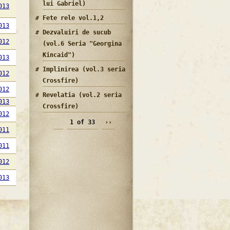
lui Gabriel)
013
Fete rele vol.1,2
013
Dezvaluiri de sucub
012
(vol.6 Seria "Georgina
Kincaid")
013
Implinirea (vol.3 seria
012
Crossfire)
012
Revelatia (vol.2 seria
013
Crossfire)
012
1 of 33
››
011
011
012
013