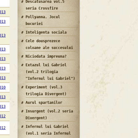
Descatusarea vol.5
seria Crossfire
013
Pollyanna. Jocul
013
bucuriei
Inteligenta sociala
013
Cele dousprezece
coloane ale succesului
013
Niciodata impreuna?
013
Extazul lui Gabriel
013
(vol.2 trilogia
013
"Infernul lui Gabriel")
Experiment (vol.3
010
trilogia Divergent)
013
Aurul spartanilor
013
Insurgent (vol.2 seria
012
Divergent)
Infernul lui Gabriel
012
(vol.1 seria Infernul