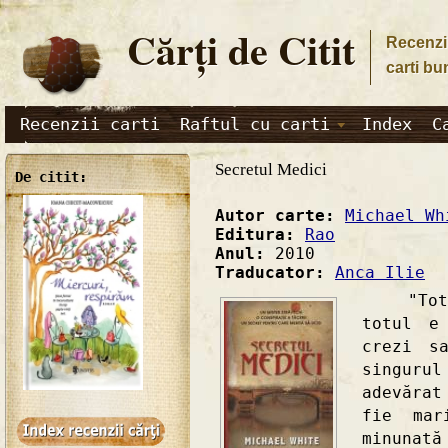
Cărţi de Citit
Recenzii
carti bu
Recenzii carti
Raftul cu carti
Index
C
Secretul Medici
De citit:
Autor carte:
Michael Wh
Editura:
Rao
Anul:
2010
Traducator:
Anca Ilie
"Totul 
totul e
crezi s
singur
adevărat
fie mar
minunat