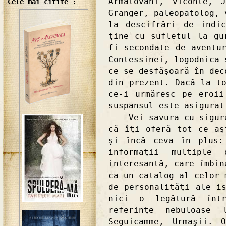
Armatovani, viconte, 
Cele mai citite :
Granger, paleopatolog, 
la descifrări de indi
ţine cu sufletul la gu
fi secondate de aventu
Contessinei, logodnica 
ce se desfăşoară în dec
din prezent. Dacă la t
ce-i urmăresc pe eroii
suspansul este asigurat
Vei savura cu siguran
că îţi oferă tot ce aş
şi încă ceva în plus:
informaţii multiple
interesantă, care îmbin
ca un catalog al celor 
de personalităţi ale i
nici o legătură înt
referinţe nebuloase
Seguicamme, Urmaşii. 