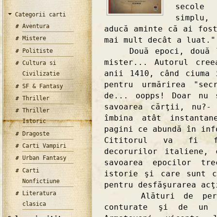
secole
Categorii carti
simplu,
Aventura
aducă aminte că ai fos
Mistere
mai mult decât a luat."
Două epoci, două lum
Politiste
mister... Autorul cre
Cultura si
anii 1410, când ciuma 
Civilizatie
pentru urmărirea "sec
SF & Fantasy
de... oopps! Doar nu 
Thriller
savoarea cărţii, nu?-
Thriller
îmbina atât instantan
Istoric
pagini ce abundă în inf
Dragoste
Cititorul va fi fe
Carti Vampiri
decorurilor italiene,
Urban Fantasy
savoarea epocilor tre
Carti
istorie şi care sunt 
Nonfictiune
pentru desfăşurarea acţ
Literatura
Alături de persona
clasica
conturate şi de un ş