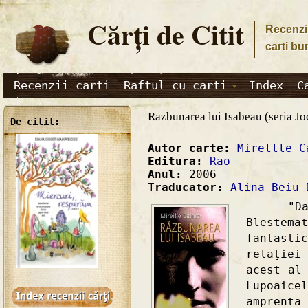
Cărţi de Citit
Recenzii
carti bu
Recenzii carti
Raftul cu carti
Index
C
Razbunarea lui Isabeau (seria Jo
De citit:
Autor carte:
Mirellle C
Editura:
Rao
Anul:
2006
Traducator:
Alina Beiu 
"Dacă v
Blestema
fantasti
relaţiei
acest al
Lupoaic
amprenta