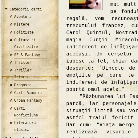
mai mult
Categorii carti
pe fondu
Aventura
regală, vom recunoa
Mistere
trecutului francez, c
Carol Quintul, Nostra
Politiste
magia Curţii Miraco
Cultura si
indiferent de înfăţişa
Civilizatie
aceeaşi. Un cerşetor
SF & Fantasy
iubesc la fel, chiar da
Thriller
desparte: "Dincolo de
Thriller
emoţiile pe care le 
Istoric
indiferent de înfăţişa
Dragoste
poartă omul acela."
Carti Vampiri
"Răzbunarea lui Isabe
Urban Fantasy
parcă, iar personajel
Carti
situaţii limită sau vo
Nonfictiune
astfel traiul fericit
Literatura
Dar cum: "Viaţa merge
clasica
realizează visurile