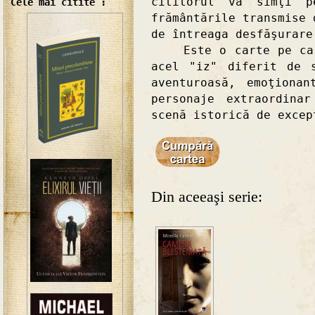
cititorul va simţi p
Cele mai citite :
frământările transmise 
de întreaga desfăşurare
Este o carte pe care
acel "iz" diferit de 
aventuroasă, emoţiona
personaje extraordina
scenă istorică de excep
Din aceeaşi serie: