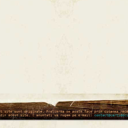
st site sunt originale. Preluarea se poate face prin citarea rec
 din acest site. ( anuntati va rugam pe e-mail:
contact@cartidec