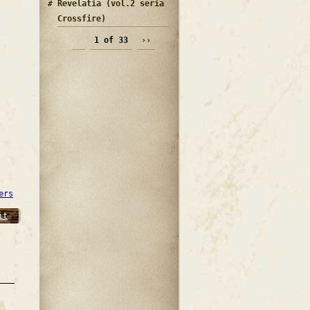
Revelatia (vol.2 seria
Crossfire)
1 of 33
››
ers
it