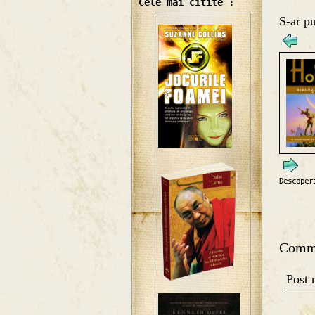
Cele mai citite :
S-ar pu
Descoper
Comm
Post