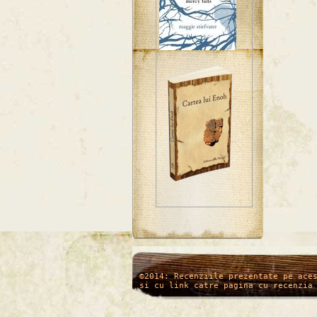
/*
*/
©2014: Recenziile prezentate pe ace
si cu link catre pagina cu recenzia