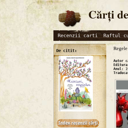
Cărţi de
Recenzii carti
Raftul c
Regele
De citit:
Autor 
Editur
Anul:
1
Traduc