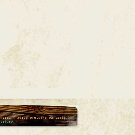
enziei ( adica preluare partiala )
itit.ro
)