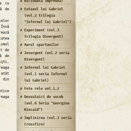
Niciodata impreuna?
a cu
tă de
Extazul lui Gabriel
(vol.2 trilogia
elor
"Infernul lui Gabriel")
 Însă
Experiment (vol.3
ează
trilogia Divergent)
atea
smul
Aurul spartanilor
it de
Insurgent (vol.2 seria
ă de
Divergent)
işti,
reaga
Infernul lui Gabriel
atât
(vol.1 seria Infernul
e din
lui Gabriel)
Fete rele vol.1,2
ntice
reaga
Dezvaluiri de sucub
(vol.6 Seria "Georgina
Kincaid")
Implinirea (vol.3 seria
Crossfire)