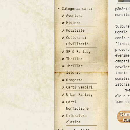
Categorii carti
pământ
muncito
Aventura
Ideea
Mistere
tulbură
Politiste
Donal
Cultura si
confru
"fires
Civilizatie
proverb
SF & Fantasy
evenim
Thriller
campani
Thriller
cavaler
Istoric
ironie
demiti
Dragoste
istoria
Carti Vampiri
"Regel
Urban Fantasy
ale cur
lume es
Carti
Nonfictiune
Literatura
clasica