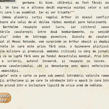
germane. Ei bine, călăreţii au fost făcuţi un
ul. Un tanc nu e altceva decât expresia voinţei celor o su
ri care l-au asamblat. Iar ei vor triumfa!""
 plasării curţii regelui Arthur în miezul conflict
toare ale celui de-al doilea război mondial pare halucinantă.
d Barthelme reuşeşte acest lucru, iar cititorul savur
ntările cavalereşti între două bombardamente, cu seninăt
cului" indus de întreaga povestire. Dincolo de cavaleri
ial al Mesei Rotunde, vom surprinde un Arthur obosit şi depăş
entele în care este prins fără voie, o Guinevere plictisit
ile militare şi promiscuă, amândoi criticaţi cu sârg de jurnal
i ce se luptă fără sens pe fondul dezastrului mondial. Prin înt
 a scrierii, autorul încearcă, şi reuşeşte cu succes, 
zarea cavalerismului, cât şi denunţarea unei epoci nefericit
 umanităţii.
e" este o carte ce pune sub semnul întrebării valorile roma
ţii arthuriene şi pe care le zdrobeşte într-o epocă în care înt
te prinsă într-o încleştare lipsită de orice urmă de nobleţe.