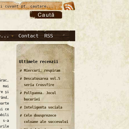
e...
Contact
RSS
Ultimele recenzii
Miercuri, respiram
Descatusarea vol.5
rac,
seria Crossfire
u mai
re şi
Pollyanna. Jocul
rând,
bucuriei
oarte
Inteligenta sociala
şi ce
abili
Cele dousprezece
 s-a
coloane ale succesului
urile