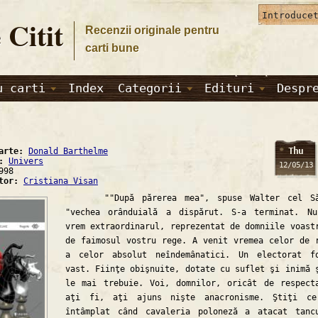
 Citit
Recenzii originale pentru
carti bune
u carti
Index
Categorii
Edituri
Despr
Thu
carte:
Donald Barthelme
a:
Univers
12/05/13
998
ator:
Cristiana Visan
""După părerea mea", spuse Walter cel Să
"vechea orânduială a dispărut. S-a terminat. N
vrem extraordinarul, reprezentat de domniile voast
de faimosul vostru rege. A venit vremea celor de 
a celor absolut neîndemânatici. Un electorat f
vast. Fiinţe obişnuite, dotate cu suflet şi inimă 
le mai trebuie. Voi, domnilor, oricât de respect
aţi fi, aţi ajuns nişte anacronisme. Ştiţi ce
întâmplat când cavaleria poloneză a atacat tanc