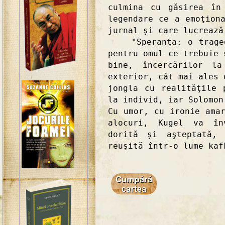
culmina cu găsirea în
legendare ce a emoţion
jurnal şi care lucrează
"Speranţa: o tragedi
pentru omul ce trebuie 
bine, încercărilor l
exterior, cât mai ales 
jongla cu realităţile 
la individ, iar Solomon
Cu umor, cu ironie ama
alocuri, Kugel va în
dorită şi aşteptată, 
reuşită într-o lume kaf