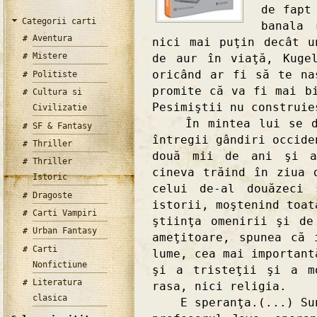
de fapt
Categorii carti
banala 
Aventura
nici mai puţin decât u
Mistere
de aur în viaţă, Kuge
oricând ar fi să te na
Politiste
promite că va fi mai b
Cultura si
Pesimiştii nu construie
Civilizatie
În mintea lui se dis
SF & Fantasy
întregii gândiri occide
Thriller
două mii de ani şi a
Thriller
cineva trăind în ziua 
Istoric
celui de-al douăzeci 
Dragoste
istorii, moştenind toat
Carti Vampiri
ştiinţa omenirii şi de
Urban Fantasy
ameţitoare, spunea că 
Carti
lume, cea mai important
Nonfictiune
şi a tristeţii şi a m
Literatura
rasa, nici religia.
clasica
E speranţa.(...) Sunt