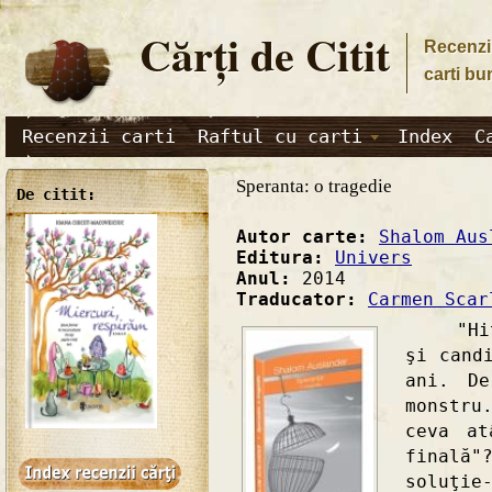
Cărţi de Citit
Recenzii
carti bu
Recenzii carti
Raftul cu carti
Index
C
Speranta: o tragedie
De citit:
Autor carte:
Shalom Aus
Editura:
Univers
Anul:
2014
Traducator:
Carmen Scar
"Hitle
şi cand
ani. D
monstr
ceva a
finală"
soluţie