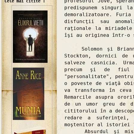
profesorul Jove, spera
Cele mai citite :
predispunem singuri l
demoralizatoare. Furia
disfuncţii sau anomal
raţionale la miriadele
îşi au originea într-o 
Solomon şi Brianna 
Stockton, dornici de 
salveze casnicia. Ur
precum şi de fiul
"personalitate", pentru
o poveste de viaţă obi
va transforma în ceva
Remarcile asupra orori
de un umor greu de di
cititorului în a descop
redare a suferinţei, 
moştenitor al istoriei 
Absurdul şi mister