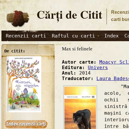
Cărţi de Citit
Recenzii
carti bu
Recenzii carti
Raftul cu carti
Index
C
Max si felinele
De citit:
Autor carte:
Moacyr Scl
Editura:
Univers
Anul:
2014
Traducator:
Laura Bades
"Max s
acolo, 
ochii 
sinistr
maşini c
interior
între bă