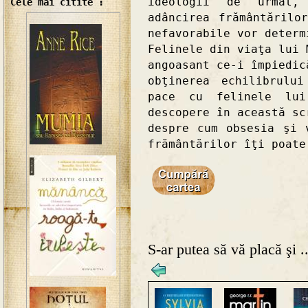
ideologii de urmat,
Cele mai citite :
adâncirea frământărilo
nefavorabile vor determ
Felinele din viaţa lui 
angoasant ce-i împiedic
obţinerea echilibrulu
pace cu felinele lui
descopere în această sc
despre cum obsesia şi 
frământărilor îţi poate
S-ar putea să vă placă şi ..