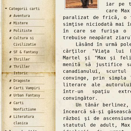
iar pe t
Categorii carti
care Max
Aventura
paralizat de frică, o 
Mistere
simţise niciodată mai î
în care se furişa o 
Politiste
trebuise neapărat ziaru
Cultura si
Lăsând în urmă polemi
Civilizatie
cărţilor "Viaţa lui 
SF & Fantasy
Martel şi "Max şi fel
Thriller
menită să justifice s
Thriller
canadianului, scurtul
Istoric
convinge, prin simpla 
Dragoste
literare ale autorulu
Carti Vampiri
într-un spaţiu ext
Urban Fantasy
convingător.
Carti
Un tânăr berlinez, di
Nonfictiune
încearcă să-şi găseasc
Literatura
război şi de ascensiun
clasica
statutul de adult, Max