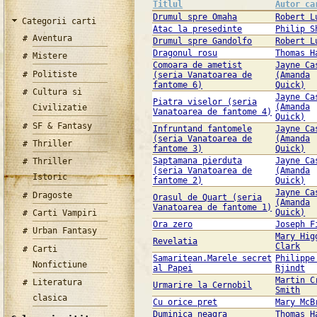
Titlul
Autor ca
Drumul spre Omaha
Robert L
Categorii carti
Atac la presedinte
Philip S
Aventura
Drumul spre Gandolfo
Robert L
Dragonul rosu
Thomas H
Mistere
Comoara de ametist
Jayne Ca
Politiste
(seria Vanatoarea de
(Amanda
fantome 6)
Quick)
Cultura si
Jayne Ca
Piatra viselor (seria
(Amanda
Civilizatie
Vanatoarea de fantome 4)
Quick)
SF & Fantasy
Infruntand fantomele
Jayne Ca
(seria Vanatoarea de
(Amanda
Thriller
fantome 3)
Quick)
Saptamana pierduta
Jayne Ca
Thriller
(seria Vanatoarea de
(Amanda
Istoric
fantome 2)
Quick)
Jayne Ca
Dragoste
Orasul de Quart (seria
(Amanda
Vanatoarea de fantome 1)
Quick)
Carti Vampiri
Ora zero
Joseph F
Urban Fantasy
Mary Hig
Revelatia
Clark
Carti
Samaritean.Marele secret
Philippe
Nonfictiune
al Papei
Rjindt
Martin C
Literatura
Urmarire la Cernobil
Smith
clasica
Cu orice pret
Mary McB
Duminica neagra
Thomas H