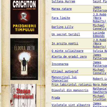
Sultana Hurrem
Saint Pi
James
Marea ratare
Patterso
J.D.Robb
Fara limite
(Nora
Roberts)
Michael
Darling Lilly
Connelly
Lucinda
Un secret teribil
Edmonds
J.D.Robb
In arsita noptii
(Nora
Roberts)
O minte sclipitoare
Sylvia N
James
Alerta de gradul zero
Patterso
James
Inscenarea
Patterso
Michael
Ultimul autograf
Connelly
Manuscrisul lui
Robert L
Chancellor
Prin labirintul ratiunii
Nora Rob
Nathanie
Diavolul din manuscris
Hawthorn
Michael
Prada
Crichton
James
Violetele sint albastre
Patterso