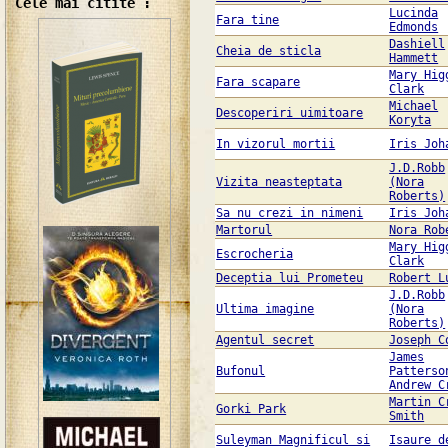
Cele mai citite :
Lucinda
Fara tine
Edmonds
Dashiell
Cheia de sticla
Hammett
Mary Hig
Fara scapare
Clark
Michael
Descoperiri uimitoare
Koryta
In vizorul mortii
Iris Joh
J.D.Robb
Vizita neasteptata
(Nora
Roberts)
Sa nu crezi in nimeni
Iris Joh
Martorul
Nora Rob
Mary Hig
Escrocheria
Clark
Deceptia lui Prometeu
Robert L
J.D.Robb
Ultima imagine
(Nora
Roberts)
Agentul secret
Joseph C
James
Bufonul
Patterso
Andrew C
Martin C
Gorki Park
Smith
Suleyman Magnificul si
Isaure d