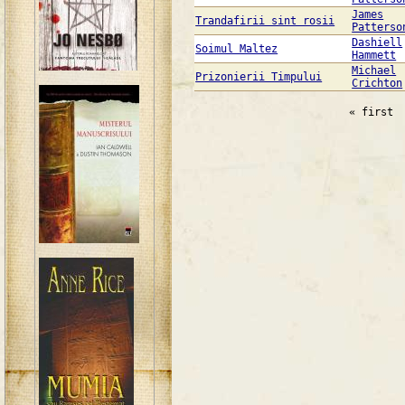
James
Trandafirii sint rosii
Patterso
Dashiell
Soimul Maltez
Hammett
Michael
Prizonierii Timpului
Crichton
« first