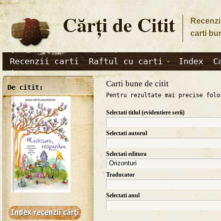
Cărţi de Citit
Recenzii
carti bu
Recenzii carti
Raftul cu carti
Index
C
Carti bune de citit
De citit:
Pentru rezultate mai precise folo
Selectati titlul (evidentiere serii)
Selectati autorul
Selectati editura
Traducator
Selectati anul