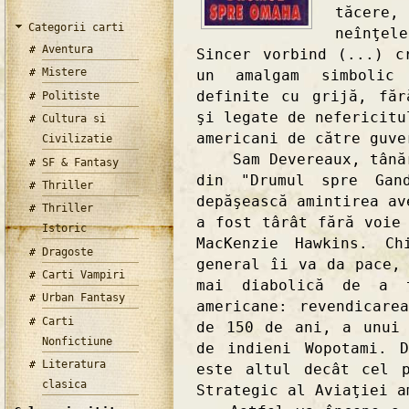
tăcere
Categorii carti
neînţel
Aventura
Sincer vorbind (...) c
Mistere
un amalgam simbolic
definite cu grijă, făr
Politiste
şi legate de nefericitu
Cultura si
americani de către guve
Civilizatie
Sam Devereaux, tânăru
SF & Fantasy
din "Drumul spre Gan
Thriller
depăşească amintirea av
Thriller
a fost târât fără voie
Istoric
MacKenzie Hawkins. Ch
Dragoste
general îi va da pace,
Carti Vampiri
mai diabolică de a t
Urban Fantasy
americane: revendicare
Carti
de 150 de ani, a unui 
Nonfictiune
de indieni Wopotami. 
Literatura
este altul decât cel 
clasica
Strategic al Aviaţiei a