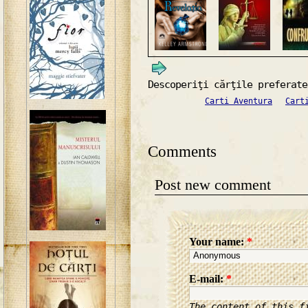
Descoperiţi cărţile preferate
Carti Aventura
Cart
Comments
Post new comment
Your name:
*
E-mail:
*
The content of this f