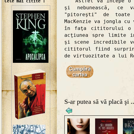
Astfel va începe o av
Cele mai citite :
şi nebunească, ce v
"pitoreşti" de toate 
MacKenzie va jongla cu 
în faţa cititorului o
acţiunea spre limite i
şi scene incredibile v
cititorul fiind surpri
de virtuozitate a lui R
S-ar putea să vă placă şi ..