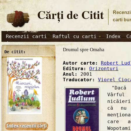
Cărţi de Citit
Recenzii
carti bu
Recenzii carti
Raftul cu carti
Index
C
Drumul spre Omaha
De citit:
Autor carte:
Robert Lud
Editura:
Orizonturi
Anul:
2001
Traducator:
Viorel Cioc
"Dacă e
Vârful
nicăier
că nu 
menţion
care a
Wopota