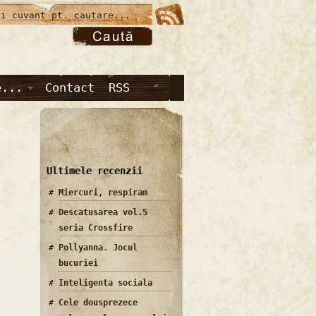
e...
Contact
RSS
Ultimele recenzii
Miercuri, respiram
Descatusarea vol.5
seria Crossfire
Pollyanna. Jocul
bucuriei
Inteligenta sociala
Cele dousprezece