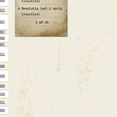
009
Crossfire)
Revelatia (vol.2 seria
011
Crossfire)
007
1 of 33
››
007
008
007
011
008
009
009
010
011
009