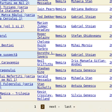
Nemira
Mihaela Stan
2
Furtuni pe Nil 2)
Messadie
l Tiziano (seria
Iain Pears
Nemira
Adriana Badescu
2
le Italiene 2)
 Matca Răului (seria
Ted Dekker
Nemira
Gabriel Stoian
2
a Cercului 1)
Marion
e (vol 1 si 2)
Zimmer
Nemira
Gabriel Stoian
2
Bradley
Roger
orul
Nemira
Stefan Ghidoveanu
2
Zelazny
Chelsea
 Bestiei
Quinn
Nemira
Mihai Moroiu
2
Yarbro
Dorothy L.
e suspectă
Nemira
Gabriel Stoian
2
Sayers
Neil
Iris Manuela Gitlan-
 Caravaggio
Nemira
2
Griffiths
Anghel
Stephen
ragonului
Nemira
Antuza Genescu
2
King
lui Nefertiti (seria
Gerald
Nemira
Mihaela Stan
2
 pe Nil 1)
Messadie
l Fulgerului (seria
Stan
Nemira
Antuza Genescu
2
)
Nicholls
Kevin
Magica - Trilogia
Crossley-
Nemira
Silviu Genescu
2
1
Holland
1
2
next ›
last »