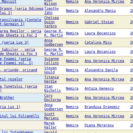
 Măsluit
Nemira
Ana Veronica Mircea
2
Wilson
Dragon (seria Odiseea
Timothy
Nemira
Alexandru Maniu
2
lui 1)
Zahn
Chelsea
ransilvania (Contele
Quinn
Nemira
Gabriel Stoian
2
t-Germain 1)
Yarbro
area Regilor - seria
George R.
Nemira
Laura Bocancios
2
de Gheata si Foc 2
R. Martin
Anna
 (seria Lux 3)
Nemira
Catalina Micu
2
Godbersen
 Sabiilor - seria
George R.
Nemira
Laura Bocancios
2
de Gheata si Foc 3
R. Martin
e Foamei (seria
Suzanne
Nemira
Ana Veronica Mircea
2
e Foamei vol. 1)
Collins
Steven
- oriunde, oricand
Nemira
Alexandra Danila
2
Gould
Titania
tul rozelor
Nemira
Ana Veronica Mircea
2
Hardie
a Tunetului (seria
Stan
Nemira
Antuza Genescu
2
)
Nicholls
Cory
Brother
Nemira
Ana Veronica Mircea
2
Doctorow
Anna
ria Lux 1)
Nemira
Brandusa Dragomir
2
Godbersen
Scott
isul lui Fulcanelli
Nemira
Ana Veronica Mircea
2
Mariani
Marek
Nemira
Diana Morarasu
2
Halter
 lui Tutankhamon
Gerald