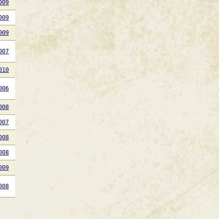
009
009
009
007
010
006
008
007
008
008
009
008