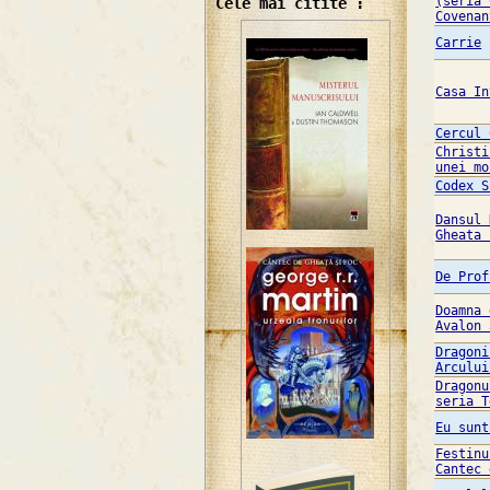
(seria 
Cele mai citite :
Covenan
Carrie
Casa In
Cercul 
Christi
unei mo
Codex S
Dansul 
Gheata 
De Prof
Doamna 
Avalon 
Dragoni
Arcului
Dragonu
seria T
Eu sunt
Festinu
Cantec 