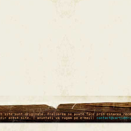
st site sunt originale. Preluarea se poate face prin citarea rec
 din acest site. ( anuntati va rugam pe e-mail:
contact@cartidec