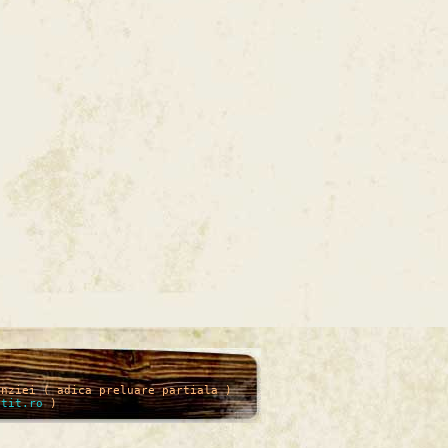
enziei ( adica preluare partiala )
itit.ro
)