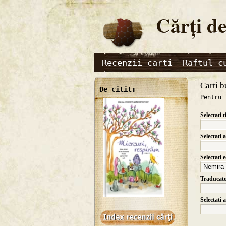
Cărţi de
Recenzii carti
Raftul c
Carti b
De citit:
Pentru 
Selectati t
Selectati 
Selectati 
Traducat
Selectati 