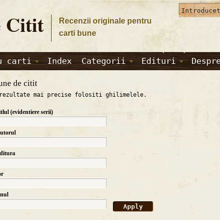
 Citit
Recenzii originale pentru
carti bune
u carti
Index
Categorii
Edituri
Despr
une de citit
rezultate mai precise folositi ghilimelele.
itlul (evidentiere serii)
autorul
editura
or
anul