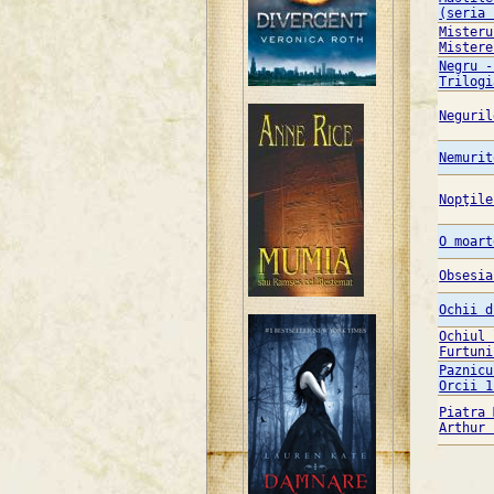
(seria 
Misteru
Mistere
Negru -
Trilogi
Neguril
Nemurit
Nopţile
O moart
Obsesia
Ochii d
Ochiul 
Furtuni
Paznicu
Orcii 1
Piatra 
Arthur 