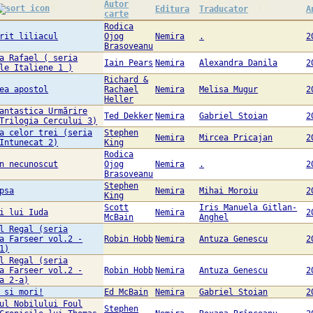
Autor
Editura
Traducator
A
carte
Rodica
rit liliacul
Ojog
Nemira
.
2
Brasoveanu
a Rafael ( seria
Iain Pears
Nemira
Alexandra Danila
2
le Italiene 1 )
Richard &
ea apostol
Rachael
Nemira
Melisa Mugur
2
Heller
antastica Urmărire
Ted Dekker
Nemira
Gabriel Stoian
2
Trilogia Cercului 3)
a celor trei (seria
Stephen
Nemira
Mircea Pricajan
2
Intunecat 2)
King
Rodica
n necunoscut
Ojog
Nemira
.
2
Brasoveanu
Stephen
psa
Nemira
Mihai Moroiu
2
King
Scott
Iris Manuela Gitlan-
i lui Iuda
Nemira
2
McBain
Anghel
l Regal (seria
a Farseer vol.2 -
Robin Hobb
Nemira
Antuza Genescu
2
1)
l Regal (seria
a Farseer vol.2 -
Robin Hobb
Nemira
Antuza Genescu
2
a 2-a)
 si mori!
Ed McBain
Nemira
Gabriel Stoian
2
ul Nobilului Foul
Stephen