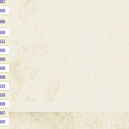
007
008
006
008
012
009
009
008
008
010
010
008
007
009