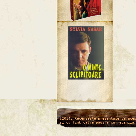
/*
*/
©2014: Recenziile prezentate pe ace
si cu link catre pagina cu recenzia