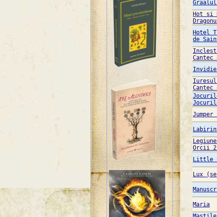
Graalul
Hot si 
Dragonu
Hotel T
de Sain
Inclest
Cantec 
Invidie
Iuresul
Cantec 
Jocuril
Jocuril
Jumper 
Labirin
Legiune
Orcii 2
Little 
Lux (se
Manuscr
Maria
Mastile