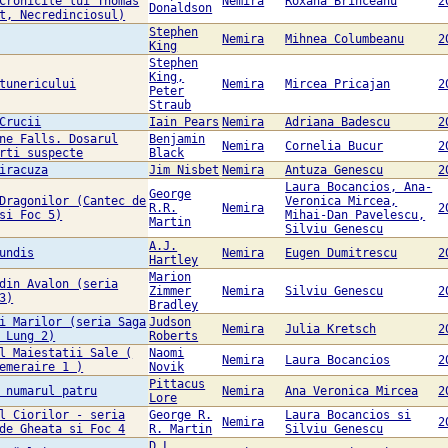
Cronicile lui Thomas
Nemira
Roxana Brînceanu
2
Donaldson
t, Necredinciosul)
Stephen
Nemira
Mihnea Columbeanu
2
King
Stephen
King,
tunericului
Nemira
Mircea Pricajan
2
Peter
Straub
Crucii
Iain Pears
Nemira
Adriana Badescu
2
ne Falls. Dosarul
Benjamin
Nemira
Cornelia Bucur
2
rti suspecte
Black
iracuza
Jim Nisbet
Nemira
Antuza Genescu
2
Laura Bocancios, Ana-
George
Dragonilor (Cantec de
Veronica Mircea,
R.R.
Nemira
2
si Foc 5)
Mihai-Dan Pavelescu,
Martin
Silviu Genescu
A.J.
undis
Nemira
Eugen Dumitrescu
2
Hartley
Marion
din Avalon (seria
Zimmer
Nemira
Silviu Genescu
2
3)
Bradley
i Marilor (seria Saga
Judson
Nemira
Julia Kretsch
2
 Lung 2)
Roberts
l Maiestatii Sale (
Naomi
Nemira
Laura Bocancios
2
emeraire 1 )
Novik
Pittacus
 numarul patru
Nemira
Ana Veronica Mircea
2
Lore
l Ciorilor - seria
George R.
Laura Bocancios si
Nemira
2
de Gheata si Foc 4
R. Martin
Silviu Genescu
D.L.