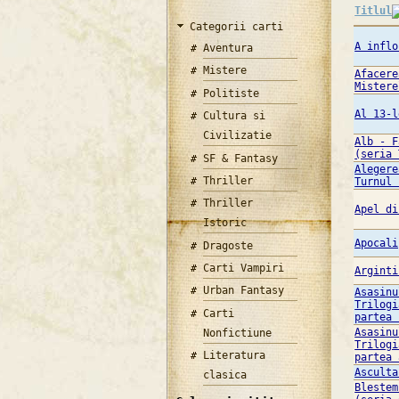
Titlul
Categorii carti
A inflo
Aventura
Mistere
Afacere
Mistere
Politiste
Al 13-l
Cultura si
Civilizatie
Alb - F
(seria 
SF & Fantasy
Alegere
Thriller
Turnul 
Thriller
Apel di
Istoric
Apocali
Dragoste
Carti Vampiri
Arginti
Urban Fantasy
Asasinu
Trilogi
Carti
partea 
Asasinu
Nonfictiune
Trilogi
Literatura
partea 
Asculta
clasica
Blestem