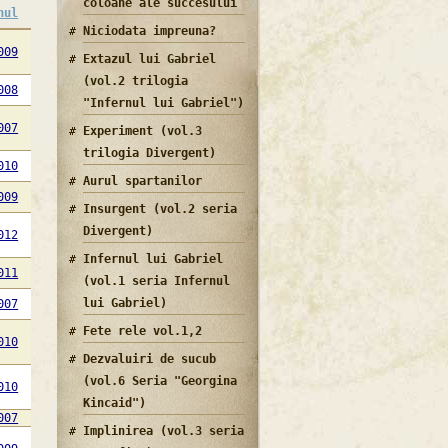
coloane ale succesului
nul
Niciodata impreuna?
009
Extazul lui Gabriel
(vol.2 trilogia
008
"Infernul lui Gabriel")
007
Experiment (vol.3
trilogia Divergent)
010
Aurul spartanilor
009
Insurgent (vol.2 seria
Divergent)
012
Infernul lui Gabriel
011
(vol.1 seria Infernul
lui Gabriel)
007
Fete rele vol.1,2
010
Dezvaluiri de sucub
(vol.6 Seria "Georgina
010
Kincaid")
007
Implinirea (vol.3 seria