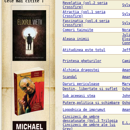
Cele mai citite :
Revelatia (vol.2 seria
Syl
Crossfire)
Atractia (vol.1 seria
Syl
Crossfire)
Fascinatia (vol.4 seria
Syl
Crossfire)
Comori tainuite
Nor
Jul
Aleasa inimii
Elo
Con
Atitudinea este totul
Jef
Printesa gheturilor
Cam
Alchimia dragostei
Ama
Scandal
Ama
Daruri periculoase
Mar
Destin, libertate si suflet
Osh
Sub aceeasi stea
Joh
Putere,politica si schimbare
Osh
Logodnica de imprumut
Ama
Cincizeci de umbre
descatusate (Vol.3 Trilogia
E.L
Cincizeci de umbre ale lui
Grey)