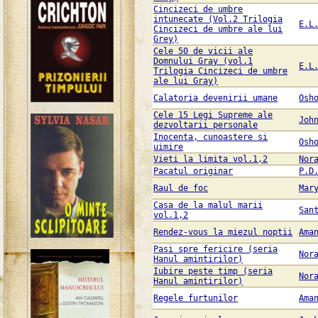
Cincizeci de umbre
intunecate (Vol.2 Trilogia
E.L
Cincizeci de umbre ale lui
Grey)
Cele 50 de vicii ale
Domnului Gray (vol.1
E.L
Trilogia Cincizeci de umbre
ale lui Gray)
Calatoria devenirii umane
Osh
Cele 15 Legi Supreme ale
Joh
dezvoltarii personale
Inocenta, cunoastere si
Osh
uimire
Vieti la limita vol.1,2
Nor
Pacatul originar
P.D
Raul de foc
Mar
Casa de la malul marii
San
vol.1,2
Rendez-vous la miezul noptii
Ama
Pasi spre fericire (seria
Nor
Hanul amintirilor)
Iubire peste timp (seria
Nor
Hanul amintirilor)
Regele furtunilor
Ama