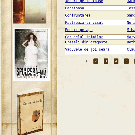
Jocuri periculoase
Jac
Pacatoasa
Tes
Confruntarea
San
Pastreaza-ti visul
Nor
Poezii pe ape
Mih
Caruselul inimilor
Mar
Greseli din dragoste
Bet
Vaduvele de joi seara
Cla
1
2
3
4
5