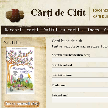
Cărţi de Citit
Recenzii
carti bu
Recenzii carti
Raftul cu carti
Index
C
Carti bune de citit
De citit:
Pentru rezultate mai precise folo
Selectati titlul (evidentiere serii)
Selectati autorul
Selectati editura
Traducator
Selectati anul