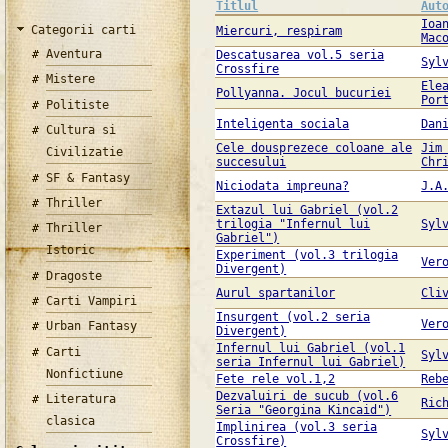
Titlul
Aut
Ioa
Categorii carti
Miercuri, respiram
Mac
Aventura
Descatusarea vol.5 seria
Syl
Crossfire
Mistere
Ele
Pollyanna. Jocul bucuriei
Por
Politiste
Inteligenta sociala
Dan
Cultura si
Cele dousprezece coloane ale
Jim
Civilizatie
succesului
Chr
SF & Fantasy
Niciodata impreuna?
J.A
Thriller
Extazul lui Gabriel (vol.2
trilogia "Infernul lui
Syl
Thriller
Gabriel")
Istoric
Experiment (vol.3 trilogia
Ver
Divergent)
Dragoste
Aurul spartanilor
Cli
Carti Vampiri
Insurgent (vol.2 seria
Ver
Urban Fantasy
Divergent)
Infernul lui Gabriel (vol.1
Carti
Syl
seria Infernul lui Gabriel)
Nonfictiune
Fete rele vol.1,2
Reb
Dezvaluiri de sucub (vol.6
Literatura
Ric
Seria "Georgina Kincaid")
clasica
Implinirea (vol.3 seria
Syl
Crossfire)