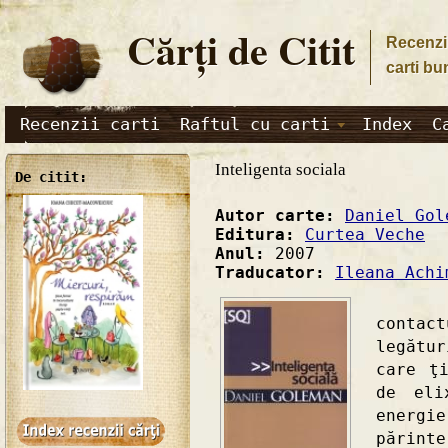
Cărţi de Citit
Recenzii
carti bu
Recenzii carti
Raftul cu carti
Index
C
Inteligenta sociala
De citit:
Autor carte:
Daniel Gol
Editura:
Curtea Veche
Anul:
2007
Traducator:
Ileana Achi
" Vit
contac
legătu
care ţ
de eli
energi
părint