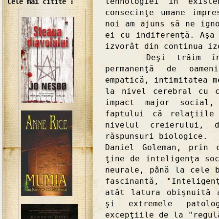
tehnologiei în exist
Cele mai citite :
consecinţe umane impre
noi am ajuns să ne ign
ei cu indiferenţă. Aşa
izvorât din continua iz
Deşi trăim în soc
permanenţă de oamen
empatică, intimitatea m
la nivel cerebral cu 
impact major social,
faptului că relaţiile
nivelul creierului, 
răspunsuri biologice.
Daniel Goleman, prin 
ţine de inteligenţa so
neurale, până la cele 
fascinantă, "Intelige
atât latura obişnuită 
şi extremele patolo
excepţiile de la "regul