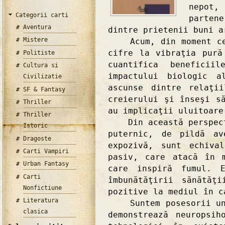
nepot
Categorii carti
parten
Aventura
dintre prietenii buni a
Mistere
Acum, din moment ce n
cifre la vibraţia pură
Politiste
cuantifica beneficii
Cultura si
impactului biologic a
Civilizatie
ascunse dintre relaţi
SF & Fantasy
creierului şi înseşi s
Thriller
au implicaţii uluitoare
Thriller
Din această perspecti
Istoric
puternic, de pildă av
Dragoste
expozivă, sunt echiva
Carti Vampiri
pasiv, care atacă în 
Urban Fantasy
care inspiră fumul. E
Carti
îmbunătăţirii sănătăţ
Nonfictiune
pozitive la mediul în c
Literatura
Suntem posesorii unui
clasica
demonstrează neuropsih