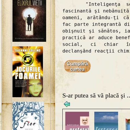
"Inteligenţa soci
fascinantă şi nebănuită
oameni, arătându-ţi c
fac parte integrantă d
obişnuit şi sănătos, i
practică ar aduce bene
social, ci chiar î
declanşând reacţii chim
S-ar putea să vă placă şi ..