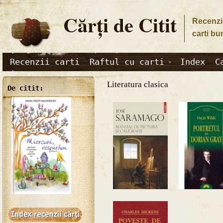
Cărţi de Citit
Recenzii
carti bu
Recenzii carti
Raftul cu carti
Index
C
Literatura clasica
De citit: