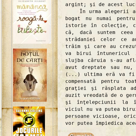
argint; şi de acest luc
În urma alegerii ace
bogat nu numai pentr
istorie în colecţie, 
că, dacă suntem ceea
strădaniei celor ce a
trăim şi care au crezu
va birui întunericul 
slujba căruia s-au af
avut dreptate sau nu,
(...) ultima eră va fi
compensată pentru toa
graţiei şi răsplata a
auzit vreodată de o ger
şi înţelepciunii la î
viciul nu va putea biru
persoane vicioase, ori
vor putea împiedica ace