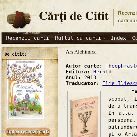
Cărţi de Citit
Recenzii
carti bu
Recenzii carti
Raftul cu carti
Index
C
Ars Alchimica
De citit:
Autor carte:
Theophrast
Editura:
Herald
Anul:
2013
Traducator:
Ilie Iliesc
"Alchi
scopul, 
de a tran
în alta.
persoană
pătrunder
şi o Artă