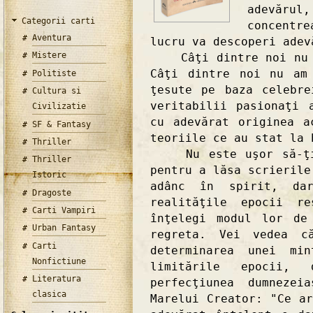
adevăru
Categorii carti
concentr
Aventura
lucru va descoperi adev
Mistere
Câţi dintre noi nu su
Câţi dintre noi nu am
Politiste
ţesute pe baza celebre
Cultura si
veritabilii pasionaţi 
Civilizatie
cu adevărat originea a
SF & Fantasy
teoriile ce au stat la 
Thriller
Nu este uşor să-ţi d
Thriller
pentru a lăsa scrierile
Istoric
adânc în spirit, da
Dragoste
realităţile epocii r
Carti Vampiri
înţelegi modul lor de
Urban Fantasy
regreta. Vei vedea c
Carti
determinarea unei mi
Nonfictiune
limitările epocii,
Literatura
perfecţiunea dumneze
clasica
Marelui Creator: "Ce a