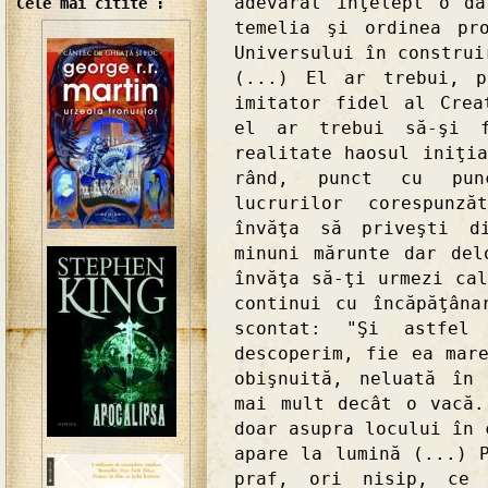
adevărat înţelept o d
Cele mai citite :
temelia şi ordinea pr
Universului în construi
(...) El ar trebui, p
imitator fidel al Crea
el ar trebui să-şi 
realitate haosul iniţi
rând, punct cu pun
lucrurilor corespunză
învăţa să priveşti d
minuni mărunte dar del
învăţa să-ţi urmezi ca
continui cu încăpăţâna
scontat: "Şi astfel
descoperim, fie ea mar
obişnuită, neluată în
mai mult decât o vacă.
doar asupra locului în 
apare la lumină (...) 
praf, ori nisip, ce 