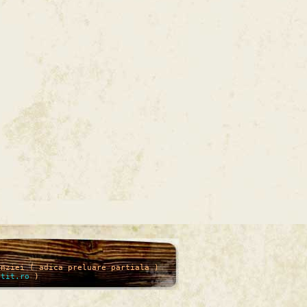
enziei ( adica preluare partiala )
itit.ro
)