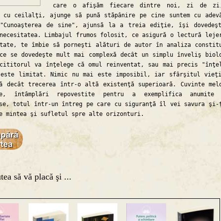
care o afişăm fiecare dintre noi, zi de zi
 cu ceilalţi, ajunge să pună stăpânire pe cine suntem cu adev
 "Cunoaşterea de sine", ajunsă la a treia ediţie, îşi dovedeş
necesitatea. Limbajul frumos folosit, ce asigură o lectură leje
tate, te îmbie să porneşti alături de autor în analiza constit
ce se dovedeşte mult mai complexă decât un simplu înveliş biol
cititorul va înţelege că omul reinventat, sau mai precis "înţe
este limitat. Nimic nu mai este imposibil, iar sfârşitul vieţ
ă decât trecerea într-o altă existenţă superioară. Cuvinte mel
te, întâmplări repovestite pentru a exemplifica anumite 
se, totul într-un întreg pe care cu siguranţă îl vei savura şi-
e mintea şi sufletul spre alte orizonturi.
tea să vă placă şi ...