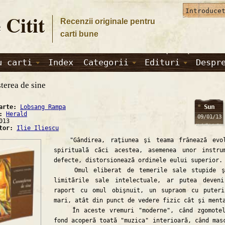
 Citit
Recenzii originale pentru
carti bune
u carti
Index
Categorii
Edituri
Despr
terea de sine
Sun
carte:
Lobsang Rampa
a:
Herald
09/01/13
013
ator:
Ilie Iliescu
"Gândirea, raţiunea şi teama frânează evol
spirituală căci acestea, asemenea unor instru
defecte, distorsionează ordinele eului superior.
Omul eliberat de temerile sale stupide ş
limitările sale intelectuale, ar putea deven
raport cu omul obişnuit, un supraom cu puter
mari, atât din punct de vedere fizic cât şi ment
În aceste vremuri "moderne", când zgomotel
fond acoperă toată "muzica" interioară, când mas