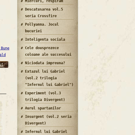
Miercuri, respiram
Descatusarea vol.5
seria Crossfire
Pollyanna. Jocul
bucuriei
Inteligenta sociala
Cele dousprezece
 Bune
coloane ale succesului
ald
Niciodata impreuna?
it
Extazul lui Gabriel
(vol.2 trilogia
"Infernul lui Gabriel")
Experiment (vol.3
trilogia Divergent)
Aurul spartanilor
Insurgent (vol.2 seria
Divergent)
Infernul lui Gabriel