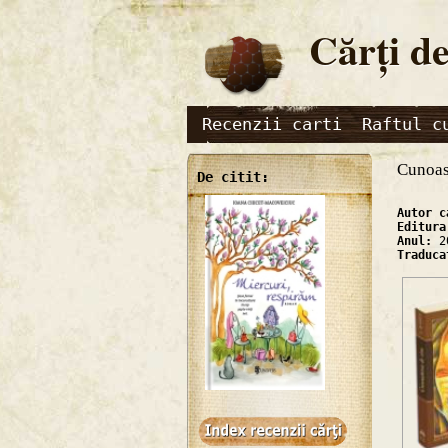
Cărţi de
Recenzii carti
Raftul c
Cunoas
De citit:
Autor 
Editur
Anul:
2
Traduc