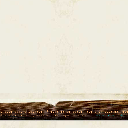
st site sunt originale. Preluarea se poate face prin citarea rec
 din acest site. ( anuntati va rugam pe e-mail:
contact@cartidec