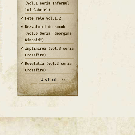
(vol.1 seria Infernul
lui Gabriel)
Fete rele vol.1,2
Dezvaluiri de sucub
(vol.6 Seria "Georgina
Kincaid")
Implinirea (vol.3 seria
Crossfire)
Revelatia (vol.2 seria
Crossfire)
1 of 33
››