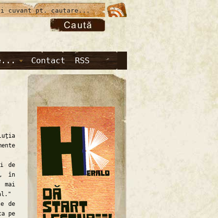
e...
Contact
RSS
uţia
mente
i de
i, în
i mai
al."
e de
ca pe