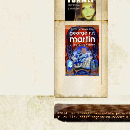
/*
*/
©2014: Recenziile prezentate pe ace
si cu link catre pagina cu recenzia