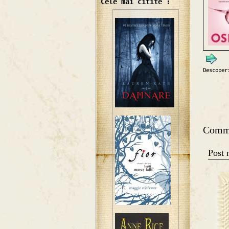
Cele mai citite :
Descoper
Comm
Post