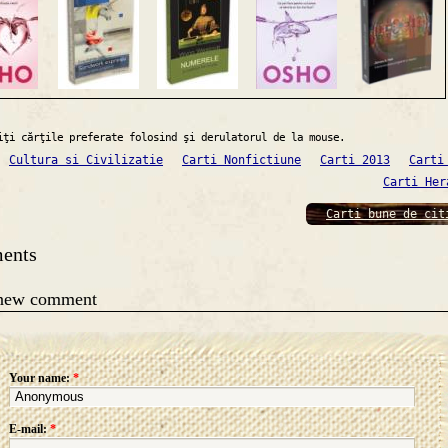
iţi cărţile preferate folosind şi derulatorul de la mouse.
Cultura si Civilizatie
Carti Nonfictiune
Carti 2013
Carti
Carti Her
Carti bune de cit
ents
 new comment
Your name:
*
E-mail:
*