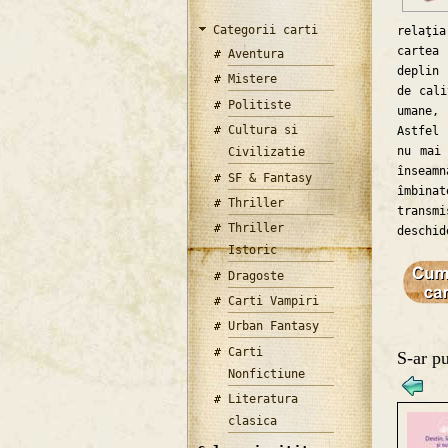
Categorii carti
relaţia
cartea
Aventura
deplin 
Mistere
de cali
Politiste
umane, 
Cultura si
Astfel 
nu mai 
Civilizatie
înseamn
SF & Fantasy
îmbina
Thriller
transmi
Thriller
deschid
Istoric
Dragoste
Carti Vampiri
Urban Fantasy
Carti
S-ar pu
Nonfictiune
Literatura
clasica