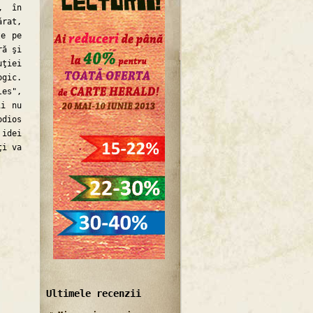
, în
ărat,
te pe
ră şi
uţiei
ogic.
les",
ii nu
odios
idei
ţi va
Ultimele recenzii