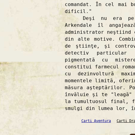
comandat. În cel mai b
dificil."
Deşi nu era pe dep
Arkendale îl angajea
administrator neştiind 
din alte motive. Combi
de ştiinţe, şi contro
detectiv particular
pigmentată cu miste
constitui farmecul roma
cu dezinvoltură max
momentele limită, oferi
măsura aşteptărilor. P
învăluie şi te "leagă"
la tumultuosul final, 
smulgi din lumea lor, î
Carti Aventura
Carti Dr