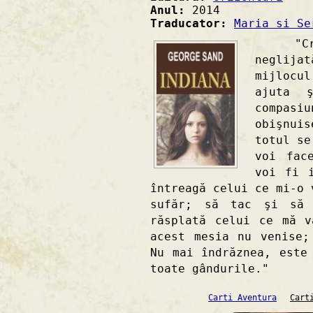
Anul:
2014
Traducator:
Maria si Se
"Cresc
neglij
mijlocul
ajuta 
compasi
obişnuis
totul se
voi fac
voi fi 
întreagă celui ce mi-o 
sufăr; să tac şi să 
răsplată celui ce mă v
acest mesia nu venise;
Nu mai îndrăznea, este
toate gândurile."
Carti Aventura
Cart