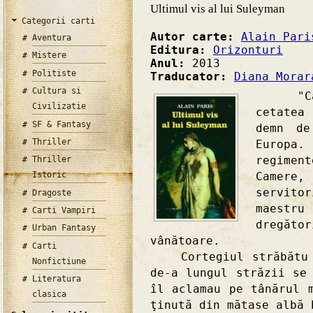
Ultimul vis al lui Suleyman
Categorii carti
Autor carte:
Alain Pari
Aventura
Editura:
Orizonturi
Mistere
Anul:
2013
Politiste
Traducator:
Diana Morar
Cultura si
"Ca de
Civilizatie
cetatea
SF & Fantasy
demn de
Thriller
Europa.
regimen
Thriller
Camere
Istoric
servit
Dragoste
maestr
Carti Vampiri
dregăt
Urban Fantasy
vânătoare.
Carti
Cortegiul străbătu ar
Nonfictiune
de-a lungul străzii se
Literatura
îl aclamau pe tânărul 
clasica
ţinută din mătase albă 