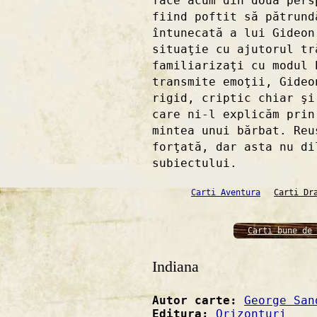
face acum din două pers
fiind poftit să pătrund
întunecată a lui Gideon
situaţie cu ajutorul tr
familiarizaţi cu modul 
transmite emoţii, Gideo
rigid, criptic chiar şi
care ni-l explicăm prin
mintea unui bărbat. Reu
forţată, dar asta nu di
subiectului.
Carti Aventura
Carti Dr
Carti bune de 
Indiana
Autor carte:
George San
Editura:
Orizonturi