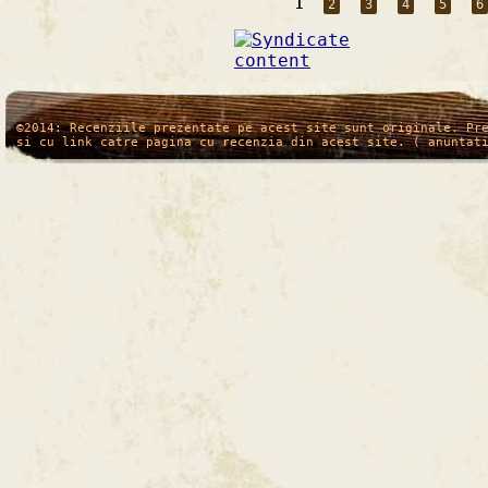
1
2
3
4
5
6
/*
*/
©2014: Recenziile prezentate pe acest site sunt originale. Pr
si cu link catre pagina cu recenzia din acest site. ( anuntat