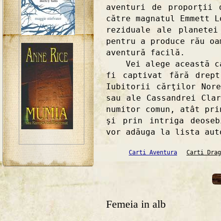
aventuri de proporţii 
către magnatul Emmett L
reziduale ale planetei
pentru a produce rău oa
aventură facilă.
Vei alege această car
fi captivat fără drep
Iubitorii cărţilor Nor
sau ale Cassandrei Cla
numitor comun, atât pri
şi prin intriga deose
vor adăuga la lista aut
Carti Aventura
Carti Drag
Femeia in alb