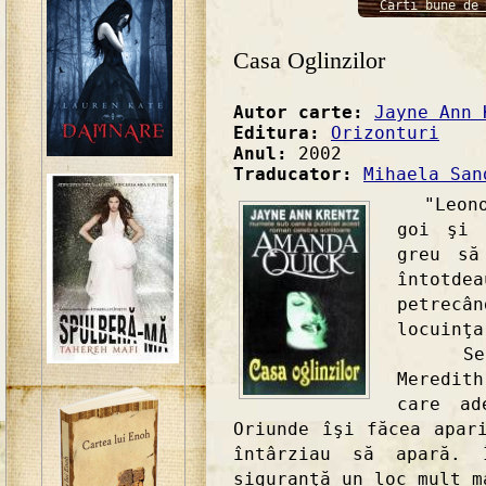
Carti bune de 
Casa Oglinzilor
Autor carte:
Jayne Ann 
Editura:
Orizonturi
Anul:
2002
Traducator:
Mihaela San
"Leonor
goi şi 
greu să
întotde
petrec
locuinţa
Se sim
Meredit
care ad
Oriunde îşi făcea apar
întârziau să apară.
siguranţă un loc mult m