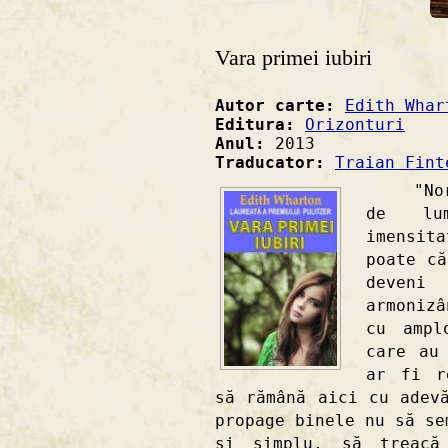
Vara primei iubiri
Autor carte:
Edith Whar
Editura:
Orizonturi
Anul:
2013
Traducator:
Traian Fint
"North
de lu
imensit
poate că
deven
armonizâ
cu ampl
care au
ar fi r
să rămână aici cu adev
propage binele nu să se
şi simplu, să treacă 