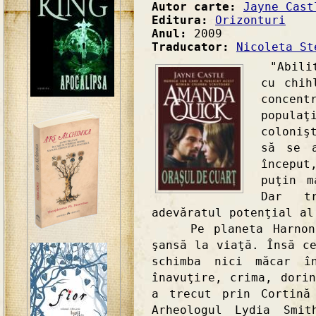
Autor carte:
Jayne Cast
Editura:
Orizonturi
Anul:
2009
Traducator:
Nicoleta St
"Abilit
cu chih
concen
populaţ
coloniş
să se a
începu
puţin m
Dar tr
adevăratul potenţial al
Pe planeta Harnony 
şansă la viaţă. Însă c
schimba nici măcar î
înavuţire, crima, dori
a trecut prin Cortină
Arheologul Lydia Smit