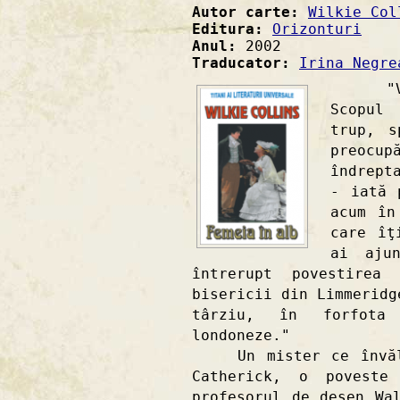
Autor carte:
Wilkie Col
Editura:
Orizonturi
Anul:
2002
Traducator:
Irina Negre
"Viaţa
Scopul 
trup, s
preocu
îndrept
- iată 
acum în
care îţ
ai aju
întrerupt povestirea
bisericii din Limmeridg
târziu, în forfota
londoneze."
Un mister ce învălui
Catherick, o poveste
profesorul de desen Wa