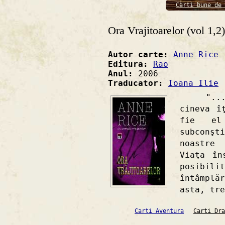
Carti bune de 
Ora Vrajitoarelor (vol 1,2)
Autor carte:
Anne Rice
Editura:
Rao
Anul:
2006
Traducator:
Ioana Ilie
"... un
cineva î
fie el
subconş
noastre 
Viaţa în
posibili
întâmpl
asta, tre
Carti Aventura
Carti Dra