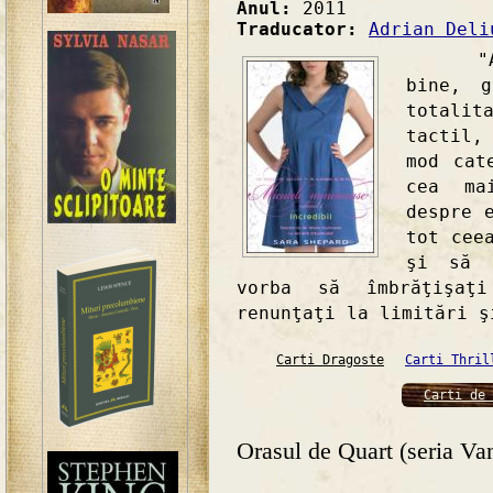
Anul:
2011
Traducator:
Adrian Deli
"Arta
bine, 
totalit
tactil,
mod cat
cea ma
despre 
tot cee
şi să 
vorba să îmbrăţişaţi
renunţaţi la limitări ş
Carti Dragoste
Carti Thril
Carti de 
Orasul de Quart (seria Va