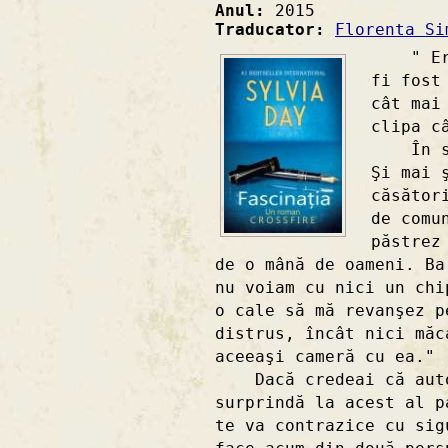
Anul:
2015
Traducator:
Florenta Si
" Eram
fi fost
cât mai
clipa c
În sch
Şi mai 
căsător
de comu
păstrez
de o mână de oameni. Ba
nu voiam cu nici un chi
o cale să mă revanşez p
distrus, încât nici măc
aceeaşi cameră cu ea."
Dacă credeai că autoa
surprindă la acest al p
te va contrazice cu sig