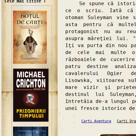
Cele mai citite :
Se spune că istoria 
ce o scriu. Iată că 
otoman Suleyman vine 
asta pentru că multe
protagonist nu au re
asupra măreţiei lui. 
îţi va purta din nou p
de cele mai multe o
războaiele de cucerir
patru destine anali
cavalerului Ogier d
Lisowska, viitoarea su
mare vizir şi priete
destinul lui Suleyma
întretăia de-a lungul p
unei fresce istorice de
Carti Aventura
Carti Dra