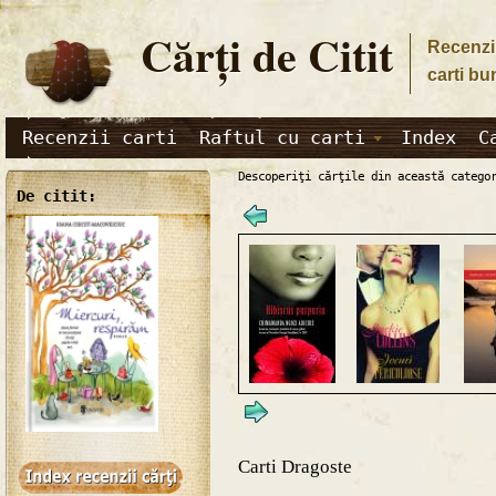
Cărţi de Citit
Recenzii
carti bu
Recenzii carti
Raftul cu carti
Index
C
Descoperiţi cărţile din această catego
De citit:
Carti Dragoste