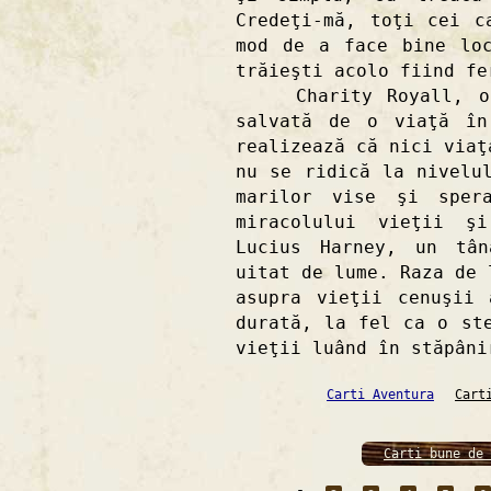
Credeţi-mă, toţi cei c
mod de a face bine lo
trăieşti acolo fiind fe
Charity Royall, o t
salvată de o viaţă în
realizează că nici viaţ
nu se ridică la nivelu
marilor vise şi spera
miracolului vieţii ş
Lucius Harney, un tân
uitat de lume. Raza de 
asupra vieţii cenuşii
durată, la fel ca o st
vieţii luând în stăpâni
Carti Aventura
Cart
Carti bune de 