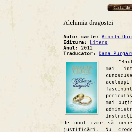
Carti de 
Alchimia dragostei
Autor carte:
Amanda Oui
Editura:
Litera
Anul:
2012
Traducator:
Dana Purgar
"Baxter
mai in
cunoscu
aceleaş
fascin
periculo
mai puţi
adminis
instrucţ
de unul care să neces
justificări. Nu cre