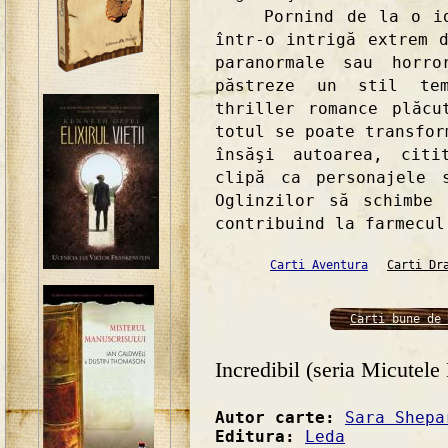
Pornind de la o idee
într-o intrigă extrem 
paranormale sau horro
păstreze un stil tem
thriller romance plăcu
totul se poate transfor
însăşi autoarea, citi
clipă ca personajele 
Oglinzilor să schimbe 
contribuind la farmecul
Carti Aventura
Carti Dr
Carti bune de 
Incredibil (seria Micutele
Autor carte:
Sara Shepa
Editura:
Leda