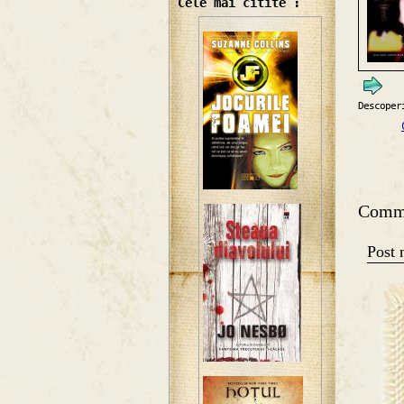
Cele mai citite :
Descoper
Comm
Post