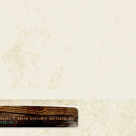
enziei ( adica preluare partiala )
itit.ro
)