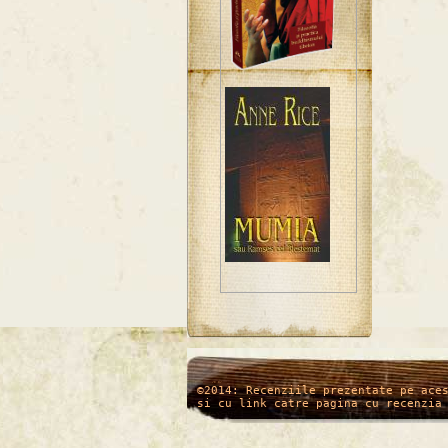
/*
*/
©2014: Recenziile prezentate pe ace
si cu link catre pagina cu recenzia