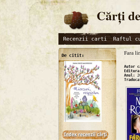
Cărţi de
Recenzii carti
Raftul c
Fara li
De citit:
Autor 
Editur
Anul:
2
Traduc