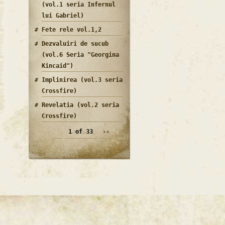
(vol.1 seria Infernul
lui Gabriel)
Fete rele vol.1,2
Dezvaluiri de sucub
(vol.6 Seria "Georgina
Kincaid")
Implinirea (vol.3 seria
Crossfire)
Revelatia (vol.2 seria
Crossfire)
1 of 33
››