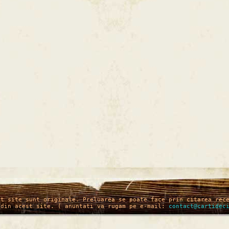
st site sunt originale. Preluarea se poate face prin citarea rec
 din acest site. ( anuntati va rugam pe e-mail:
contact@cartidec