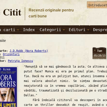
 Citit
Recenzii originale pentru
carti bune
u carti
Index
Categorii
Edituri
Despr
mite
Tue
carte:
J.D.Robb (Nora Roberts)
a:
Orizonturi
05/28/13
011
ator:
Petruţa Ionescu
"Renunţă să se mai gândească la asta. Ce altceva 
putut face? Munca ei era pe primul plan. Trebu
fie. Dacă nu era un poliţist bun, atunci însemna 
mai valora absolut nimic. Se simţea devastat
neajutorată ca în vremea copilăriei, zăcând pli
vânătăi, traumatizată şi deziluzionată pe o strad
Dallas."
Fără îndoială cititorul va descoperi în ace
carte un thriller deosebit de reuşit, având-o 