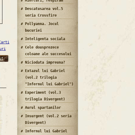
Miercuri, respiram
Descatusarea vol.5
seria Crossfire
Pollyanna. Jocul
bucuriei
Inteligenta sociala
Carti
Cele dousprezece
uri
coloane ale succesului
it
Niciodata impreuna?
Extazul lui Gabriel
(vol.2 trilogia
"Infernul lui Gabriel")
Experiment (vol.3
trilogia Divergent)
Aurul spartanilor
Insurgent (vol.2 seria
Divergent)
Infernul lui Gabriel