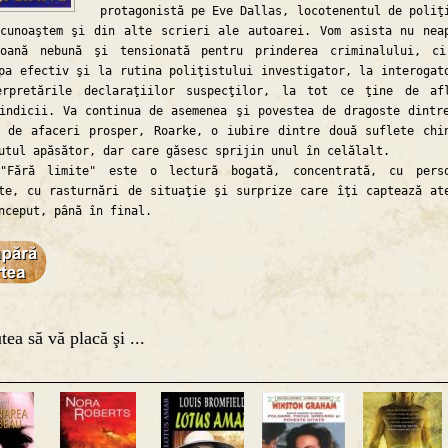
protagonistă pe Eve Dallas, locotenentul de poliţ
cunoaştem şi din alte scrieri ale autoarei. Vom asista nu nea
oană nebună şi tensionată pentru prinderea criminalului, c
pa efectiv şi la rutina poliţistului investigator, la interogat
erpretările declaraţiilor suspecţilor, la tot ce ţine de af
indicii. Va continua de asemenea şi povestea de dragoste dintr
 de afaceri prosper, Roarke, o iubire dintre două suflete chi
utul apăsător, dar care găsesc sprijin unul în celălalt.
 limite" este o lectură bogată, concentrată, cu perso
te, cu rasturnări de situaţie şi surprize care îţi captează at
nceput, până în final.
tea să vă placă şi ...