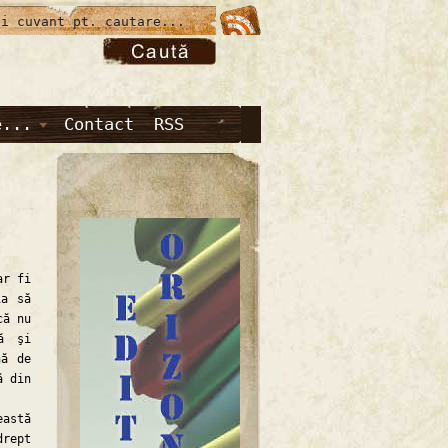
e...
Contact
RSS
ar fi
ia să
că nu
ă şi
nă de
ă din
astă
drept