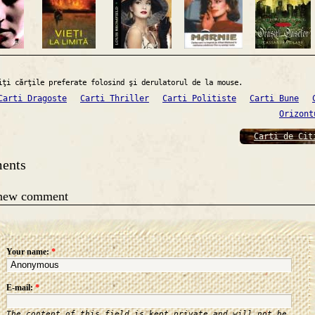
iţi cărţile preferate folosind şi derulatorul de la mouse.
Carti Dragoste
Carti Thriller
Carti Politiste
Carti Bune
Orizont
Carti de Cit
ents
 new comment
Your name:
*
E-mail:
*
The content of this field is kept private and will not be