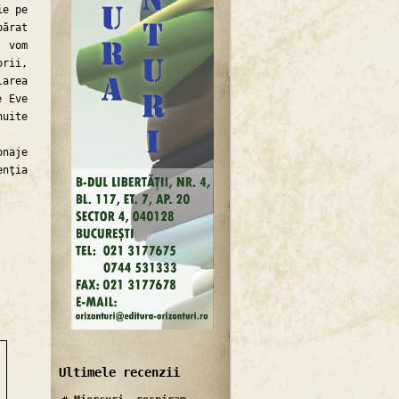
ie pe
părat
i vom
orii,
larea
e Eve
nuite
naje
enţia
Ultimele recenzii