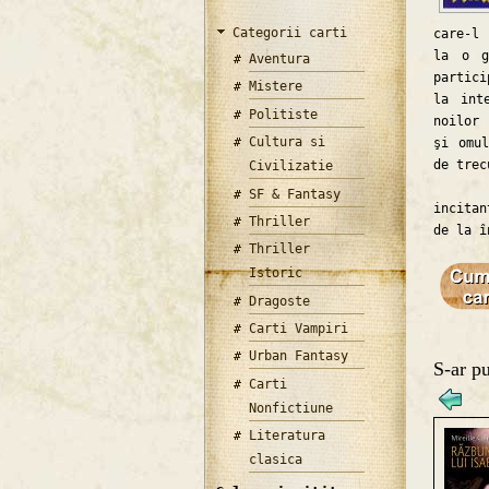
Categorii carti
care-l 
la o g
Aventura
partici
Mistere
la int
Politiste
noilor 
Cultura si
şi omul
de trec
Civilizatie
"Fără
SF & Fantasy
incitan
Thriller
de la î
Thriller
Istoric
Dragoste
Carti Vampiri
Urban Fantasy
S-ar pu
Carti
Nonfictiune
Literatura
clasica